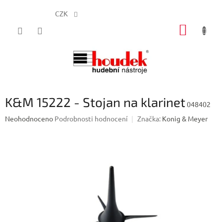
CZK
Přejít
NÁKUP
na
obsah
KOŠÍK
K&M 15222 - Stojan na klarinet
048402
Průměrné
Neohodnoceno
Podrobnosti hodnocení
Značka:
Konig & Meyer
hodnocení
produktu
je
0,0
z
5
hvězdiček.