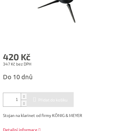
420 Kč
347 Kč bez DPH
Měrná
Do 10 dnů
cena:
Přidat do košíku
Stojan na klarinet od firmy KÖNIG & MEYER
Detailní informace