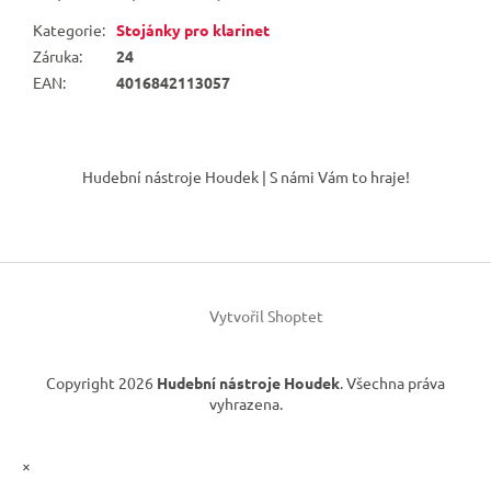
Kategorie
:
Stojánky pro klarinet
Záruka
:
24
EAN
:
4016842113057
Z
á
Hudební nástroje Houdek | S námi Vám to hraje!
p
a
t
í
Vytvořil Shoptet
Copyright 2026
Hudební nástroje Houdek
. Všechna práva
vyhrazena.
×