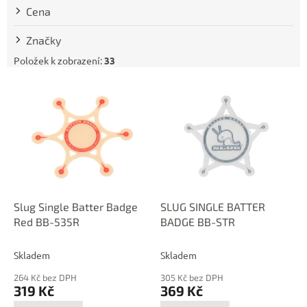
t
Cena
ů
Značky
Položek k zobrazení:
33
V
ý
p
i
s
p
r
o
d
Slug Single Batter Badge
SLUG SINGLE BATTER
u
Red BB-535R
BADGE BB-STR
k
t
Skladem
Skladem
ů
264 Kč bez DPH
305 Kč bez DPH
319 Kč
369 Kč