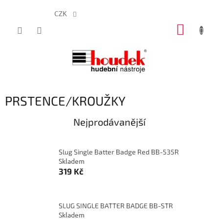
CZK
Přejít
NÁKUP
na
obsah
KOŠÍK
PRSTENCE/KROUŽKY
Nejprodávanější
Slug Single Batter Badge Red BB-535R
Skladem
319 Kč
SLUG SINGLE BATTER BADGE BB-STR
Skladem