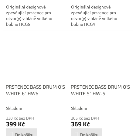
Originální designové
Originální designové
zpevňující prstence pro
zpevňující prstence pro
otvor(y) v bláně velkého
otvor(y) v bláně velkého
bubnu HCG6
bubnu HCG4
PRSTENEC BASS DRUM O'S
PRSTENEC BASS DRUM O'S
WHITE 6" HW6
WHITE 5" HW-5
Skladem
Skladem
330 Kč bez DPH
305 Kč bez DPH
399 Kč
369 Kč
Do košíku
Do košíku