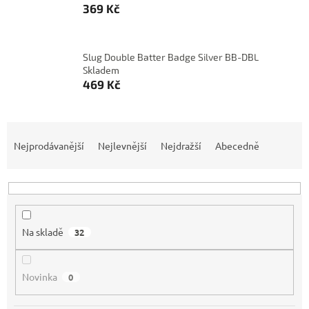
369 Kč
Slug Double Batter Badge Silver BB-DBL
Skladem
469 Kč
Ř
a
Nejprodávanější
Nejlevnější
Nejdražší
Abecedně
z
e
n
í
p
Na skladě
32
r
o
d
Novinka
0
u
k