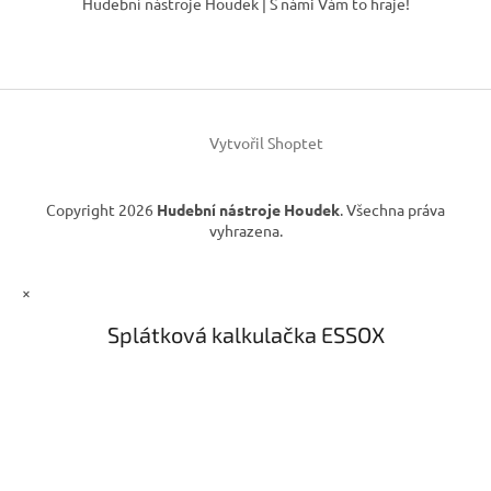
í
Hudební nástroje Houdek | S námi Vám to hraje!
p
p
r
a
v
t
k
í
y
v
ý
Vytvořil Shoptet
p
i
s
Copyright 2026
Hudební nástroje Houdek
. Všechna práva
u
vyhrazena.
×
Splátková kalkulačka ESSOX