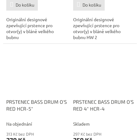
Do košíku
Do košíku
Originální designové
Originální designové
zpevňující prstence pro
zpevňující prstence pro
otvor(y) v bláně velkého
otvor(y) v bláně velkého
bubnu
bubnu HW 2
PRSTENEC BASS DRUM O'S
PRSTENEC BASS DRUM O'S
RED HCR-5"
RED 4" HCR-4
Na objednání
Skladem
313 Kč bez DPH
297 Kč bez DPH
379 Kč
359 Kč