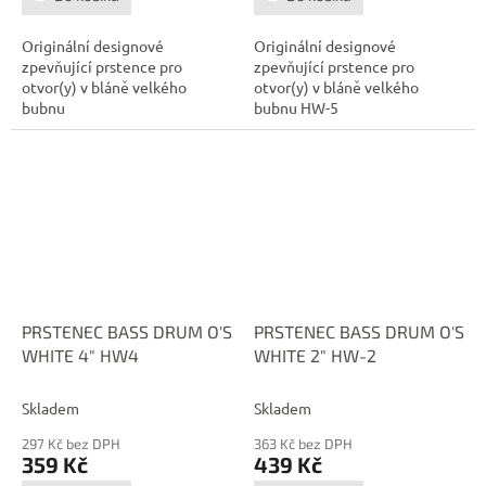
Originální designové
Originální designové
zpevňující prstence pro
zpevňující prstence pro
otvor(y) v bláně velkého
otvor(y) v bláně velkého
bubnu
bubnu HW-5
PRSTENEC BASS DRUM O'S
PRSTENEC BASS DRUM O'S
WHITE 4" HW4
WHITE 2" HW-2
Skladem
Skladem
297 Kč bez DPH
363 Kč bez DPH
359 Kč
439 Kč