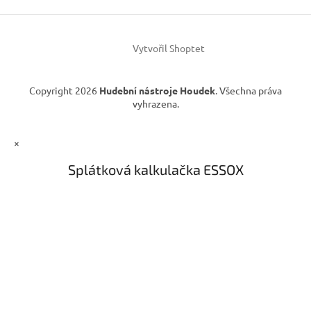
t
p
í
r
v
k
Vytvořil Shoptet
y
v
ý
Copyright 2026
Hudební nástroje Houdek
. Všechna práva
p
vyhrazena.
i
s
u
×
Splátková kalkulačka ESSOX