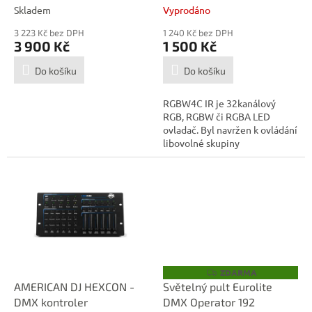
t
Skladem
Vyprodáno
ů
3 223 Kč bez DPH
1 240 Kč bez DPH
3 900 Kč
1 500 Kč
Do košíku
Do košíku
RGBW4C IR je 32kanálový
RGB, RGBW či RGBA LED
ovladač. Byl navržen k ovládání
libovolné skupiny
standardních 3 nebo...
ZDARMA
Z
D
AMERICAN DJ HEXCON -
Světelný pult Eurolite
A
DMX kontroler
DMX Operator 192
R
M