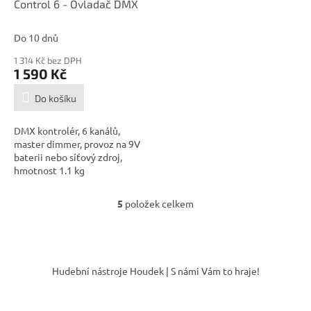
Control 6 - Ovladač DMX
Do 10 dnů
1 314 Kč bez DPH
1 590 Kč
Do košíku
DMX kontrolér, 6 kanálů,
master dimmer, provoz na 9V
baterii nebo síťový zdroj,
hmotnost 1.1 kg
5
položek celkem
O
v
l
á
Z
d
á
Hudební nástroje Houdek | S námi Vám to hraje!
a
p
c
a
í