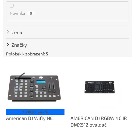
o
d
Novinka
0
u
k
t
Cena
ů
Značky
Položek k zobrazení:
5
V
ý
p
i
s
p
r
o
7 390 Kč
–47 %
d
American DJ Wifly NE1
AMERICAN DJ RGBW 4C IR
u
DMX512 ovaldač
k