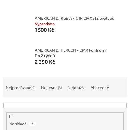
AMERICAN DJ RGBW 4C IR DMX512 ovaldač
Vyprodáno
1 500 Kč
AMERICAN DJ HEXCON - DMX kontroler
Do 2 týdnů
2 390 Kč
Ř
a
Nejprodávanější
Nejlevnější
Nejdražší
Abecedně
z
e
n
í
p
Na skladě
2
r