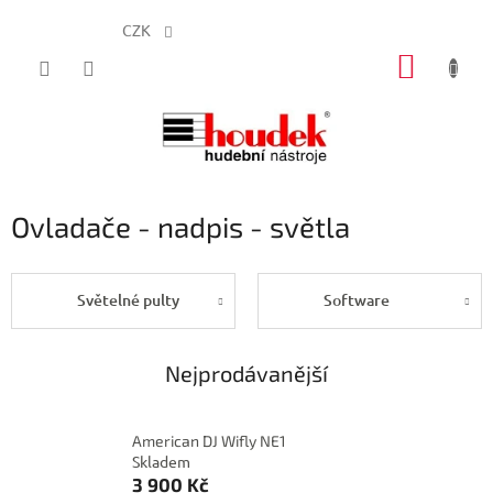
CZK
Přejít
NÁKUP
na
obsah
KOŠÍK
Ovladače - nadpis - světla
Světelné pulty
Software
Nejprodávanější
American DJ Wifly NE1
Skladem
3 900 Kč