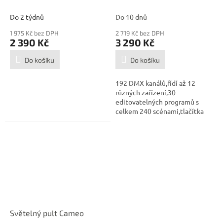
A
Do 2 týdnů
Do 10 dnů
1 975 Kč bez DPH
2 719 Kč bez DPH
2 390 Kč
3 290 Kč
Do košíku
Do košíku
192 DMX kanálů,řídí až 12
různých zařízení,30
editovatelných programů s
celkem 240 scénami,tlačítka
přímého...
Světelný pult Cameo