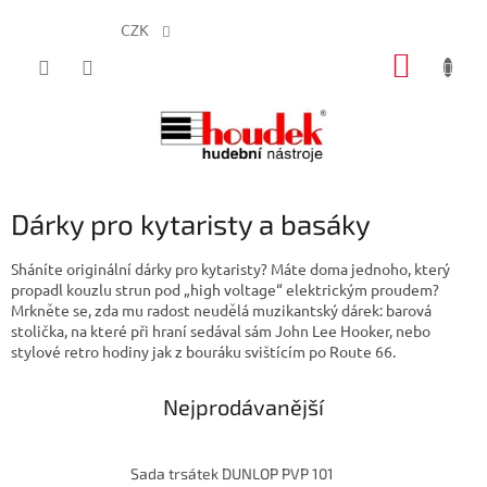
CZK
Přejít
NÁKUP
na
obsah
KOŠÍK
Dárky pro kytaristy a basáky
Sháníte originální dárky pro kytaristy? Máte doma jednoho, který
propadl kouzlu strun pod „high voltage“ elektrickým proudem?
Mrkněte se, zda mu radost neudělá muzikantský dárek: barová
stolička, na které při hraní sedával sám John Lee Hooker, nebo
stylové retro hodiny jak z bouráku svištícím po Route 66.
Nejprodávanější
Sada trsátek DUNLOP PVP 101