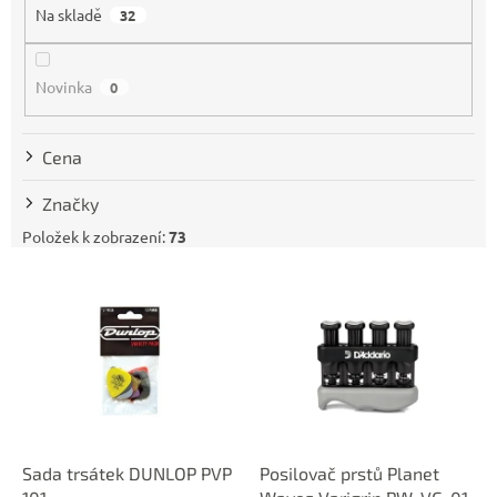
Na skladě
32
r
o
d
Novinka
0
u
k
t
Cena
ů
Značky
Položek k zobrazení:
73
V
ý
p
i
s
p
r
o
d
Sada trsátek DUNLOP PVP
Posilovač prstů Planet