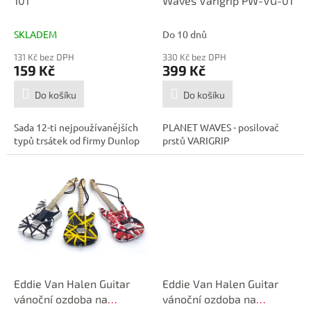
u
101
Waves Varigrip PW-VG-01
k
t
SKLADEM
Do 10 dnů
ů
131 Kč bez DPH
330 Kč bez DPH
159 Kč
399 Kč
Do košíku
Do košíku
Sada 12-ti nejpoužívanějších
PLANET WAVES - posilovač
typů trsátek od firmy Dunlop
prstů VARIGRIP
Eddie Van Halen Guitar
Eddie Van Halen Guitar
vánoční ozdoba na
vánoční ozdoba na