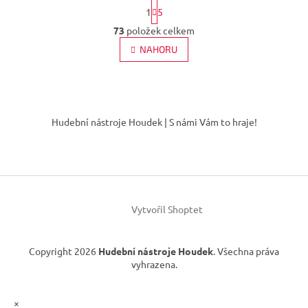
S
1
5
t
O
r
73
položek celkem
v
á
l
NAHORU
n
á
k
d
o
v
a
á
Z
c
n
í
á
í
Hudební nástroje Houdek | S námi Vám to hraje!
p
p
r
a
v
t
k
í
y
v
ý
Vytvořil Shoptet
p
i
s
Copyright 2026
Hudební nástroje Houdek
. Všechna práva
u
vyhrazena.
×