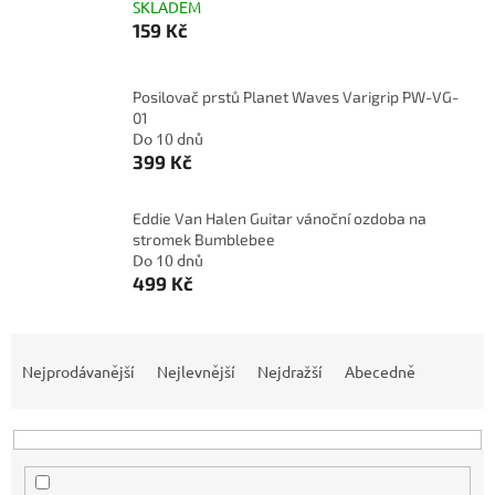
SKLADEM
159 Kč
Posilovač prstů Planet Waves Varigrip PW-VG-
01
Do 10 dnů
399 Kč
Eddie Van Halen Guitar vánoční ozdoba na
stromek Bumblebee
Do 10 dnů
499 Kč
Ř
a
Nejprodávanější
Nejlevnější
Nejdražší
Abecedně
z
e
n
í
p