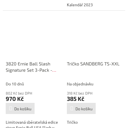
Kalendář 2023
3820 Ernie Ball Slash
Tričko SANDBERG TS-XXL
Signature Set 3-Pack -
struny na elektrickou
kytaru
Do 10 dnů
Na objednávku
802 Kč bez DPH
318 Kč bez DPH
970 Kč
385 Kč
Do košíku
Do košíku
Limitovaná sběratelská edice
Tričko
strun Ernie Ball USA Slash v