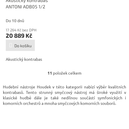
Akustický kontrabas
A
ANTONI ADB05 1/2
R
M
A
Do 10 dnů
17 264 Kč bez DPH
20 889 Kč
Do košíku
Akustický kontrabas
11
položek celkem
O
v
l
Hudební nástroje Houdek v této kategorii nabízí výběr kvalitních
á
kontrabasů. Tento strunný smyčcový nástroj má široké využití v
d
klasické hudbě dále je také nedílnou součástí symfonických i
a
komorních orchestrů a mnoha smyčcových komorních souborů.
c
í
p
Z
r