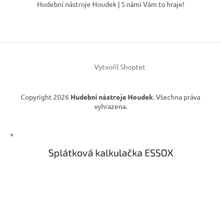
á
v
Hudební nástroje Houdek | S námi Vám to hraje!
k
p
y
a
v
t
ý
í
p
i
s
Vytvořil Shoptet
u
Copyright 2026
Hudební nástroje Houdek
. Všechna práva
vyhrazena.
×
Splátková kalkulačka ESSOX