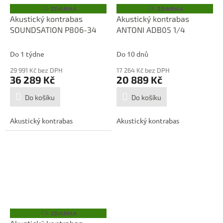
ZDARMA
ZDARMA
Z
Z
D
D
Akustický kontrabas
Akustický kontrabas
A
A
SOUNDSATION P806-34
ANTONI ADB05 1/4
R
R
M
M
A
A
Do 1 týdne
Do 10 dnů
29 991 Kč bez DPH
17 264 Kč bez DPH
36 289 Kč
20 889 Kč
Do košíku
Do košíku
Akustický kontrabas
Akustický kontrabas
ZDARMA
Z
D