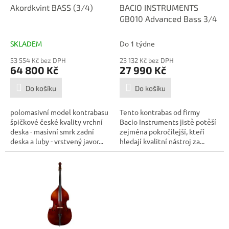
d
Akordkvint BASS (3/4)
BACIO INSTRUMENTS
u
GB010 Advanced Bass 3/4
k
t
SKLADEM
Do 1 týdne
ů
53 554 Kč bez DPH
23 132 Kč bez DPH
64 800 Kč
27 990 Kč
Do košíku
Do košíku
polomasivní model kontrabasu
Tento kontrabas od firmy
špičkové české kvality vrchní
Bacio Instruments jistě potěší
deska - masivní smrk zadní
zejména pokročilejší, kteří
deska a luby - vrstvený javor...
hledají kvalitní nástroj za...