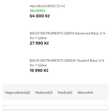
Akordkvint BASS (3/4)
SKLADEM
64 800 Kč
BACIO INSTRUMENTS GB010 Advanced Bass 3/4
Do 1 týdne
27 990 Kč
BACIO INSTRUMENTS GB001E Student Bass 3/4
Do 1 týdne
19 990 Kč
Ř
a
Nejprodávanější
Nejlevnější
Nejdražší
Abecedně
z
e
n