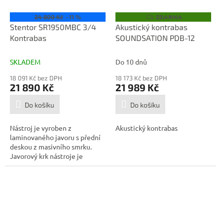
ZDARMA
Z
24 800 Kč
–11 %
D
Stentor SR1950MBC 3/4
Akustický kontrabas
A
Kontrabas
SOUNDSATION PDB-12
R
M
A
SKLADEM
Do 10 dnů
18 091 Kč bez DPH
18 173 Kč bez DPH
21 890 Kč
21 989 Kč
Do košíku
Do košíku
Nástroj je vyroben z
Akustický kontrabas
laminovaného javoru s přední
deskou z masivního smrku.
Javorový krk nástroje je
osazen hmatníkem...