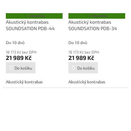
ZDARMA
ZDARMA
Z
Z
D
D
Akustický kontrabas
Akustický kontrabas
A
A
SOUNDSATION PDB-44
SOUNDSATION PDB-34
R
R
M
M
A
A
Do 10 dnů
Do 10 dnů
18 173 Kč bez DPH
18 173 Kč bez DPH
21 989 Kč
21 989 Kč
Do košíku
Do košíku
Akustický kontrabas
Akustický kontrabas