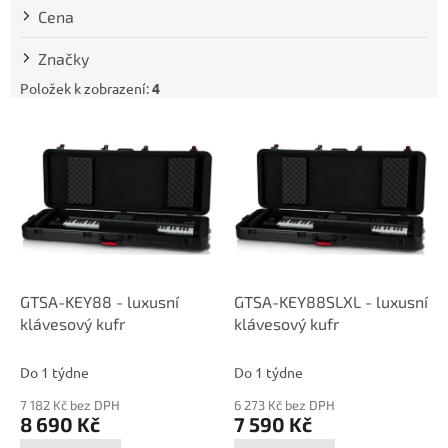
t
Cena
ů
Značky
Položek k zobrazení:
4
V
ý
p
i
s
p
r
o
d
GTSA-KEY88 - luxusní
GTSA-KEY88SLXL - luxusní
u
klávesový kufr
klávesový kufr
k
t
Do 1 týdne
Do 1 týdne
ů
7 182 Kč bez DPH
6 273 Kč bez DPH
8 690 Kč
7 590 Kč