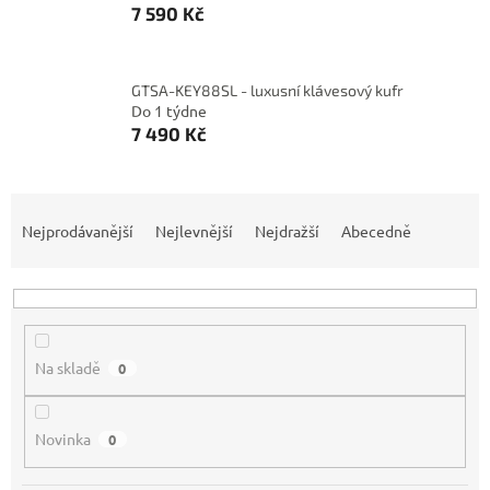
7 590 Kč
GTSA-KEY88SL - luxusní klávesový kufr
Do 1 týdne
7 490 Kč
Ř
a
Nejprodávanější
Nejlevnější
Nejdražší
Abecedně
z
e
n
í
p
Na skladě
0
r
o
d
Novinka
0
u
k