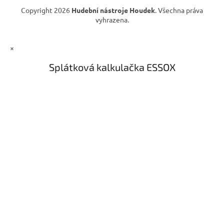
ý
Copyright 2026
Hudební nástroje Houdek
. Všechna práva
p
vyhrazena.
i
s
u
×
Splátková kalkulačka ESSOX