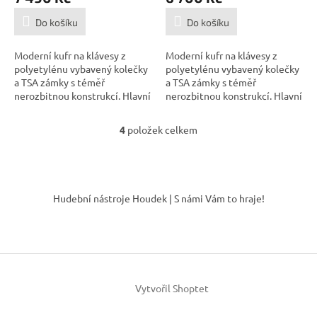
Do košíku
Do košíku
Moderní kufr na klávesy z
Moderní kufr na klávesy z
polyetylénu vybavený kolečky
polyetylénu vybavený kolečky
a TSA zámky s téměř
a TSA zámky s téměř
nerozbitnou konstrukcí. Hlavní
nerozbitnou konstrukcí. Hlavní
parametry:...
parametry:...
4
položek celkem
O
v
l
á
Z
d
á
Hudební nástroje Houdek | S námi Vám to hraje!
a
p
c
a
í
t
p
í
r
v
k
Vytvořil Shoptet
y
v