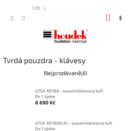
CZK
Přejít
NÁKUP
na
obsah
KOŠÍK
Tvrdá pouzdra - klávesy
Nejprodávanější
GTSA-KEY88 - luxusní klávesový kufr
Do 1 týdne
8 690 Kč
GTSA-KEY88SLXL - luxusní klávesový kufr
Do 1 týdne