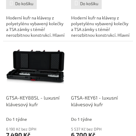
Do košíku
Do košíku
Moderní kufr na klávesy z
Moderní kufr na klávesy z
polyetylénu vybavený kolečky
polyetylénu vybavený kolečky
a TSA zámky s téměř
a TSA zámky s téměř
nerozbitnou konstrukcí. Hlavní
nerozbitnou konstrukcí. Hlavní
parametry:...
parametry:...
GTSA-KEY88SL - luxusní
GTSA-KEY61 - luxusní
klávesový kufr
klávesový kufr
Do 1 týdne
Do 1 týdne
6 190 Kč bez DPH
5 537 Kč bez DPH
7 490 Kč
6 700 Kč