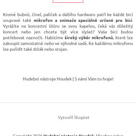
á
k
d
o
v
a
Kromě bubnů, činel, paliček a dalšího hardwaru patří ke každé bicí
á
c
soupravě také
mikrofon a snímače speciálně určené pro bicí
.
n
í
Vyrážíte na koncertní šňůru se svou kapelou, čeká vás důležitý
í
p
koncert nebo jen chcete být více slyšet? Vaše bicí budou
r
potřebovat nazvučit. Nabízíme
široký výběr mikrofonů
, které lze
v
zakoupit samostatně nebo ve výhodné sadě. Ke každému mikrofonu
k
lze pořídit také držák nebo stojan.
y
v
ý
Z
p
á
i
Hudební nástroje Houdek | S námi Vám to hraje!
p
s
u
a
t
í
Vytvořil Shoptet
Copyright 2026
Hudební nástroje Houdek
. Všechna práva