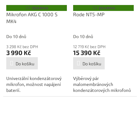
ZDARMA
ZDARMA
Z
Z
D
D
Mikrofon AKG C 1000 S
Rode NT5-MP
A
A
MK4
R
R
M
M
A
A
Do 10 dnů
Do 10 dnů
3 298 Kč bez DPH
12 719 Kč bez DPH
3 990 Kč
15 390 Kč
Do košíku
Do košíku
Univerzální kondenzátorový
Výběrový pár
mikrofon, možnost napájení
malomembránových
baterií.
kondenzátorových mikrofonů