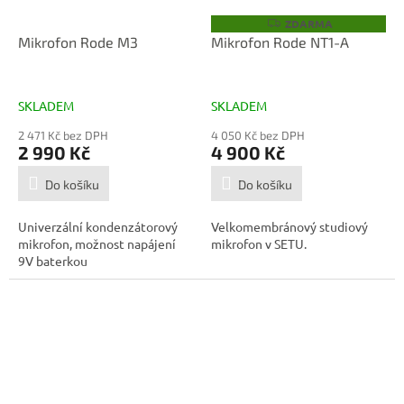
ZDARMA
Z
D
Mikrofon Rode M3
Mikrofon Rode NT1-A
A
R
M
A
SKLADEM
SKLADEM
2 471 Kč bez DPH
4 050 Kč bez DPH
2 990 Kč
4 900 Kč
Do košíku
Do košíku
Univerzální kondenzátorový
Velkomembránový studiový
mikrofon, možnost napájení
mikrofon v SETU.
9V baterkou