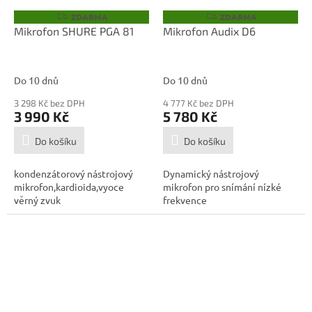
ZDARMA
ZDARMA
Z
Z
D
D
Mikrofon SHURE PGA 81
Mikrofon Audix D6
A
A
R
R
M
M
A
A
Do 10 dnů
Do 10 dnů
3 298 Kč bez DPH
4 777 Kč bez DPH
3 990 Kč
5 780 Kč
Do košíku
Do košíku
kondenzátorový nástrojový
Dynamický nástrojový
mikrofon,kardioida,vyoce
mikrofon pro snímání nízké
věrný zvuk
frekvence