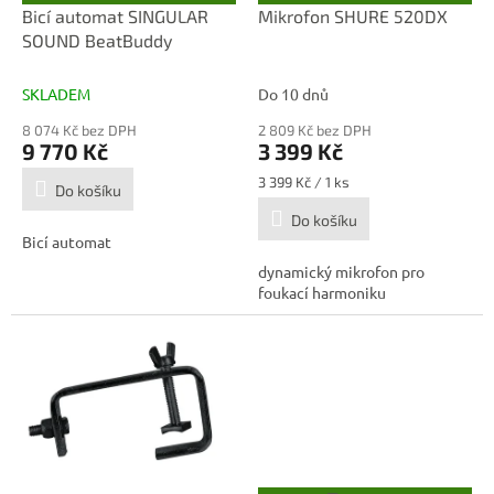
D
D
d
Bicí automat SINGULAR
Mikrofon SHURE 520DX
A
A
u
SOUND BeatBuddy
R
R
M
M
k
A
A
t
SKLADEM
Do 10 dnů
ů
8 074 Kč bez DPH
2 809 Kč bez DPH
9 770 Kč
3 399 Kč
Měrná
3 399 Kč / 1 ks
Do košíku
cena:
Do košíku
Bicí automat
dynamický mikrofon pro
foukací harmoniku