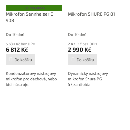
ZDARMA
Z
D
Mikrofon Sennheiser E
Mikrofon SHURE PG 81
A
908
R
M
A
Do 10 dnů
Do 10 dnů
5 630 Kč bez DPH
2 471 Kč bez DPH
6 812 Kč
2 990 Kč
Do košíku
Do košíku
Kondenzátorový nástrojový
Dynamický nástrojový
mikrofon pro dechové, nebo
mikrofon Shure PG
bicí nástroje.
57,kardioida