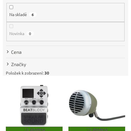
í
p
Na skladě
6
r
o
d
Novinka
0
u
k
t
Cena
ů
Značky
Položek k zobrazení:
30
V
ý
p
i
s
p
r
o
ZDARMA
ZDARMA
Z
Z