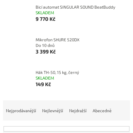
Bicí automat SINGULAR SOUND BeatBuddy
SKLADEM
9 770 Kč
Mikrofon SHURE 520DX
Do 10 dnů
3 399 Kč
Hák TH-50, 15 kg, černý
SKLADEM
149 Kč
Ř
a
Nejprodávanější
Nejlevnější
Nejdražší
Abecedně
z
e
n