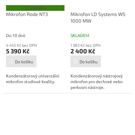
ZDARMA
Z
D
Mikrofon Rode NT3
Mikrofon LD Systems WS
A
1000 MW
R
M
A
Do 10 dnů
SKLADEM
4 455 Kč bez DPH
1 983 Kč bez DPH
5 390 Kč
2 400 Kč
Do košíku
Do košíku
Kondenzátorový univerzální
Kondenzátorový nástrojový
mikrofon studiové kvality.
mikrofon pro dechové nebo
perkusní nástroje.