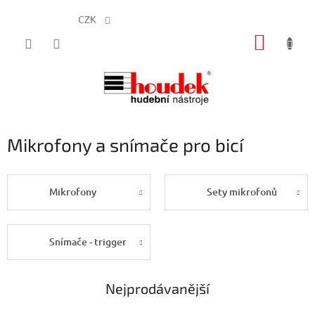
CZK
Přejít
NÁKUP
na
obsah
KOŠÍK
Mikrofony a snímače pro bicí
Mikrofony
Sety mikrofonů
Snímače - trigger
Nejprodávanější