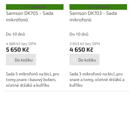
ZDARMA
ZDARMA
Z
Z
D
D
Samson DK705 - Sada
Samson DK703 - Sada
A
A
mikrofonů
mikrofonů
R
R
M
M
A
A
Do 10 dnů
Do 10 dnů
4 669 Kč bez DPH
3 843 Kč bez DPH
5 650 Kč
4 650 Kč
Do košíku
Do košíku
Sada 5 mikrofonů na bicí, pro
Sada 3 mikrofonů na bicí, pro
tomy,snare i basový buben,
snare a tomy, včetně držáků a
včetně držáků a kufříku
kufříku