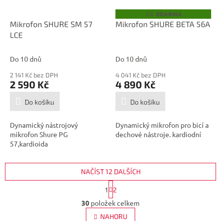
ZDARMA
Z
D
Mikrofon SHURE SM 57
Mikrofon SHURE BETA 56A
A
LCE
R
M
A
Do 10 dnů
Do 10 dnů
2 141 Kč bez DPH
4 041 Kč bez DPH
2 590 Kč
4 890 Kč
Do košíku
Do košíku
Dynamický nástrojový
Dynamický mikrofon pro bicí a
mikrofon Shure PG
dechové nástroje. kardiodní
57,kardioida
NAČÍST 12 DALŠÍCH
S
1
2
t
O
r
30
položek celkem
v
á
l
NAHORU
n