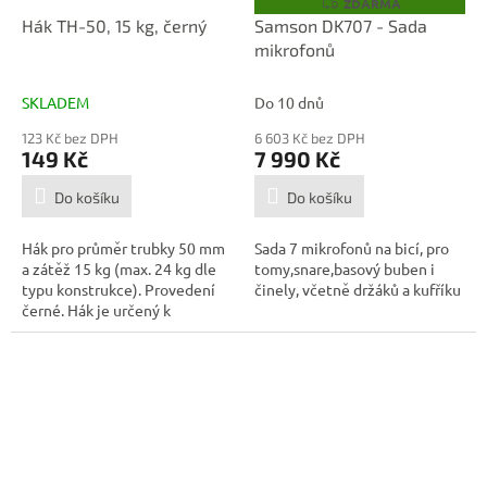
ZDARMA
Z
D
Hák TH-50, 15 kg, černý
Samson DK707 - Sada
A
mikrofonů
R
M
A
SKLADEM
Do 10 dnů
123 Kč bez DPH
6 603 Kč bez DPH
149 Kč
7 990 Kč
Do košíku
Do košíku
Hák pro průměr trubky 50 mm
Sada 7 mikrofonů na bicí, pro
a zátěž 15 kg (max. 24 kg dle
tomy,snare,basový buben i
typu konstrukce). Provedení
činely, včetně držáků a kufříku
černé. Hák je určený k
zavěšení...