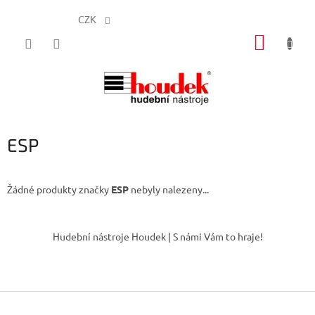
CZK
Přejít
NÁKUP
na
obsah
KOŠÍK
ESP
Žádné produkty značky
ESP
nebyly nalezeny...
Z
á
Hudební nástroje Houdek | S námi Vám to hraje!
p
a
t
í