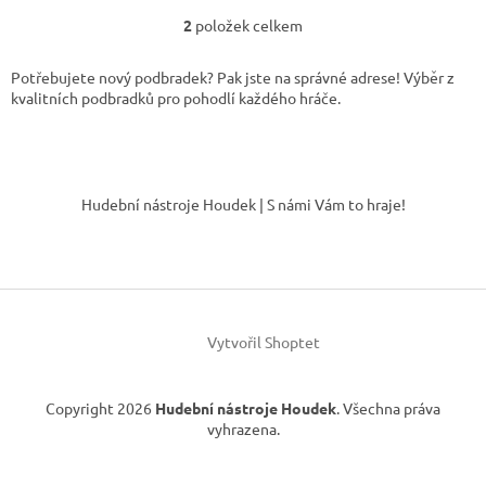
2
položek celkem
O
v
l
Potřebujete nový podbradek? Pak jste na správné adrese! Výběr z
á
kvalitních podbradků pro pohodlí každého hráče.
d
a
c
Z
í
á
p
Hudební nástroje Houdek | S námi Vám to hraje!
r
p
v
a
k
t
y
í
v
ý
p
Vytvořil Shoptet
i
s
u
Copyright 2026
Hudební nástroje Houdek
. Všechna práva
vyhrazena.