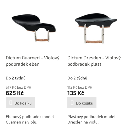
V
ý
p
i
s
p
r
o
d
Dictum Guarneri - Violový
Dictum Dresden - Violový
u
podbradek eben
podbradek plast
k
t
Do 2 týdnů
Do 2 týdnů
ů
517 Kč bez DPH
112 Kč bez DPH
625 Kč
135 Kč
Do košíku
Do košíku
Ebenový podbradek model
Plastový podbradek model
Guarneri na violu.
Dresden na violu.