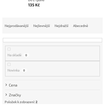
135 Kč
Ř
a
Nejprodávanější
Nejlevnější
Nejdražší
Abecedně
z
e
n
í
p
Na skladě
0
r
o
d
Novinka
0
u
k
t
Cena
ů
Značky
Položek k zobrazení:
2