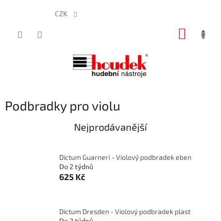
CZK
Přejít
NÁKUP
na
obsah
KOŠÍK
Podbradky pro violu
Nejprodávanější
Dictum Guarneri - Violový podbradek eben
Do 2 týdnů
625 Kč
Dictum Dresden - Violový podbradek plast
Do 2 týdnů