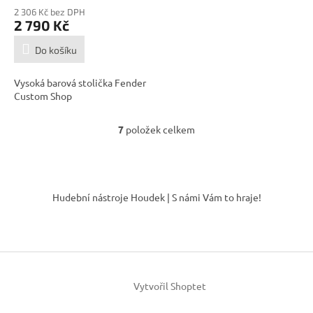
2 306 Kč bez DPH
2 790 Kč
Do košíku
Vysoká barová stolička Fender
Custom Shop
7
položek celkem
O
v
l
á
Z
d
á
Hudební nástroje Houdek | S námi Vám to hraje!
a
p
c
a
í
t
p
í
r
v
k
Vytvořil Shoptet
y
v