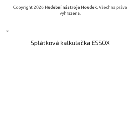
ý
Copyright 2026
Hudební nástroje Houdek
. Všechna práva
p
vyhrazena.
i
s
u
×
Splátková kalkulačka ESSOX