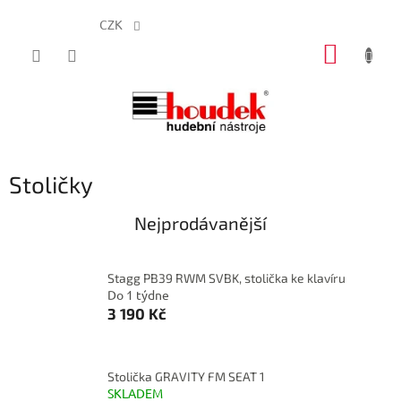
CZK
Přejít
NÁKUP
na
obsah
KOŠÍK
Stoličky
Nejprodávanější
Stagg PB39 RWM SVBK, stolička ke klavíru
Do 1 týdne
3 190 Kč
Stolička GRAVITY FM SEAT 1
SKLADEM