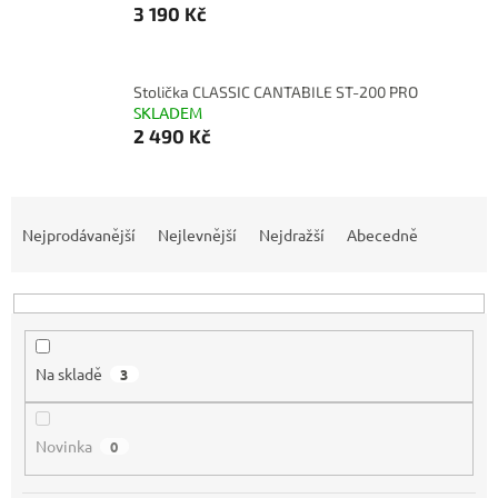
3 190 Kč
Stolička CLASSIC CANTABILE ST-200 PRO
SKLADEM
2 490 Kč
Ř
a
Nejprodávanější
Nejlevnější
Nejdražší
Abecedně
z
e
n
í
p
Na skladě
3
r
o
d
Novinka
0
u
k