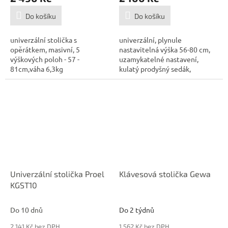
Do košíku
Do košíku
univerzální stolička s
univerzální, plynule
opěrátkem, masivní, 5
nastavitelná výška 56-80 cm,
výškových poloh - 57 -
uzamykatelné nastavení,
81cm,váha 6,3kg
kulatý prodyšný sedák,
skládací, robustní...
Univerzální stolička Proel
Klávesová stolička Gewa
KGST10
Do 10 dnů
Do 2 týdnů
2 141 Kč bez DPH
1 562 Kč bez DPH