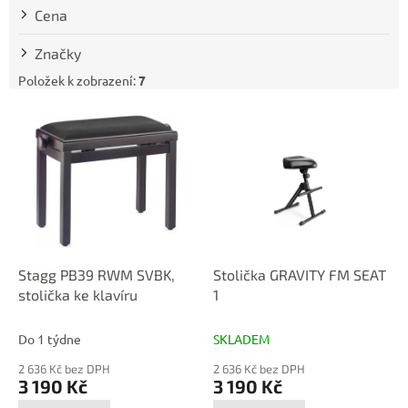
t
Cena
ů
Značky
Položek k zobrazení:
7
V
ý
p
i
s
p
r
o
d
Stagg PB39 RWM SVBK,
Stolička GRAVITY FM SEAT
u
stolička ke klavíru
1
k
t
Do 1 týdne
SKLADEM
ů
2 636 Kč bez DPH
2 636 Kč bez DPH
3 190 Kč
3 190 Kč