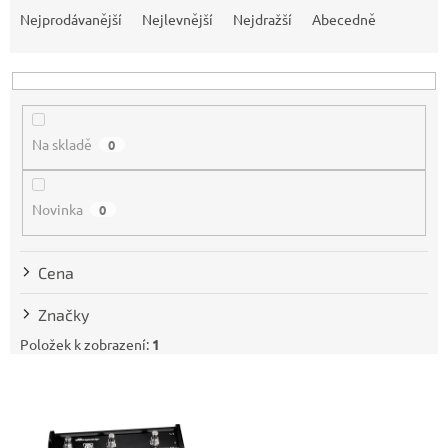
a
Nejprodávanější
Nejlevnější
Nejdražší
Abecedně
z
e
n
í
p
Na skladě
0
r
o
d
Novinka
0
u
k
t
Cena
ů
Značky
Položek k zobrazení:
1
V
ý
p