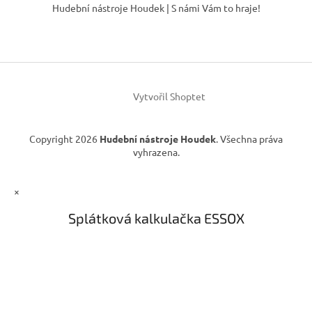
á
Hudební nástroje Houdek | S námi Vám to hraje!
a
p
c
a
í
t
p
í
r
v
k
Vytvořil Shoptet
y
v
ý
Copyright 2026
Hudební nástroje Houdek
. Všechna práva
p
vyhrazena.
i
s
u
×
Splátková kalkulačka ESSOX