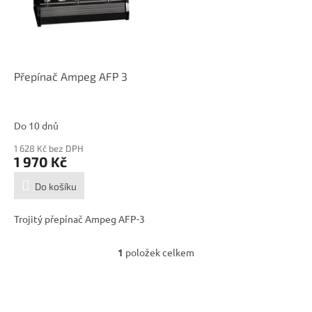
i
s
p
r
o
d
Přepínač Ampeg AFP 3
u
k
t
Do 10 dnů
ů
1 628 Kč bez DPH
1 970 Kč
Do košíku
Trojitý přepínač Ampeg AFP-3
1
položek celkem
O
v
l
á
Z
d