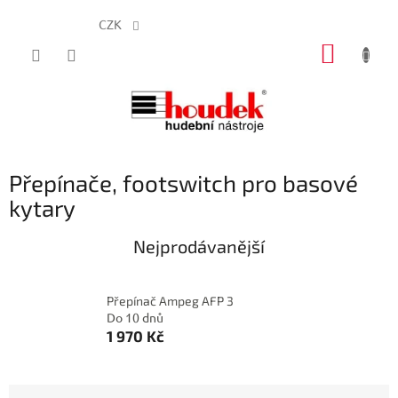
CZK
Přejít
NÁKUP
na
obsah
KOŠÍK
Přepínače, footswitch pro basové
kytary
Nejprodávanější
Přepínač Ampeg AFP 3
Do 10 dnů
1 970 Kč
Ř