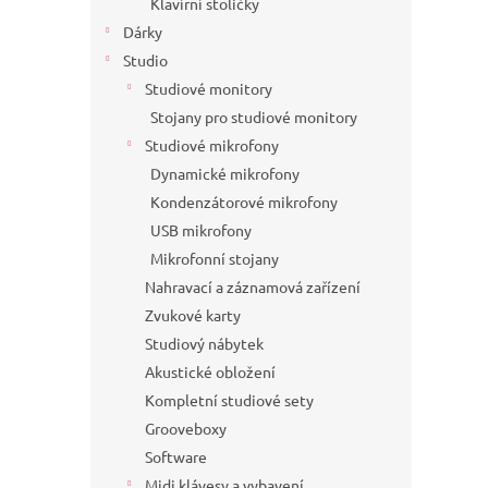
Klavírní stoličky
Dárky
Studio
Studiové monitory
Stojany pro studiové monitory
Studiové mikrofony
Dynamické mikrofony
Kondenzátorové mikrofony
USB mikrofony
Mikrofonní stojany
Nahravací a záznamová zařízení
Zvukové karty
Studiový nábytek
Akustické obložení
Kompletní studiové sety
Grooveboxy
Software
Midi klávesy a vybavení