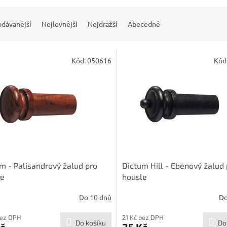
odávanější
Nejlevnější
Nejdražší
Abecedně
Kód:
050616
Kód
m - Palisandrový žalud pro
Dictum Hill - Ebenový žalud 
le
housle
Do 10 dnů
Do
bez DPH
21 Kč bez DPH
Do košíku
Do
č
25 Kč