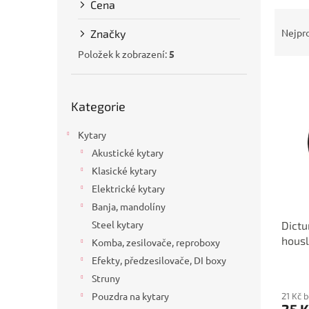
Cena
a
Ř
n
a
Nejpr
Značky
e
z
l
Položek k zobrazení:
5
e
V
n
ý
í
Přeskočit
p
Kategorie
p
kategorie
i
r
Kytary
s
o
p
d
Akustické kytary
r
u
Klasické kytary
o
k
Elektrické kytary
d
t
Banja, mandolíny
u
ů
Steel kytary
Dictu
k
hous
t
Komba, zesilovače, reproboxy
ů
Efekty, předzesilovače, DI boxy
Struny
Pouzdra na kytary
21 Kč 
25 K