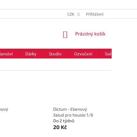
CZK
Přihlášení
NÁKUPNÍ
Prázdný košík
KOŠÍK
šenství
Dárky
Studio
Ozvučení
Světla
Zna
enový
Dictum - Ebenový
žalud pro housle 1/8
Do 2 týdnů
20 Kč