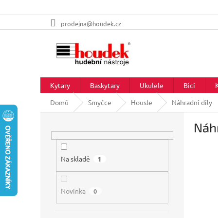
Přejít
prodejna@houdek.cz
na
obsah
Kytary
Baskytary
Ukulele
Bicí
Domů
Smyčce
Housle
Náhradní díly
P
Náhr
o
s
t
r
Na skladě
1
a
n
Novinka
n
0
í
p