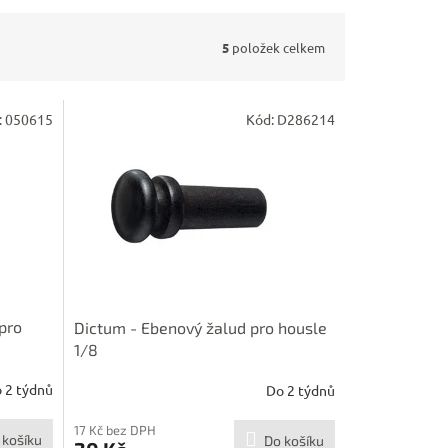
5
položek celkem
:
050615
Kód:
D286214
pro
Dictum - Ebenový žalud pro housle
1/8
 2 týdnů
Do 2 týdnů
17 Kč bez DPH
 košíku
Do košíku