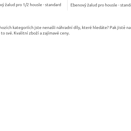
ý žalud pro 1/2 housle - standard
Ebenový žalud pro housle - stand
O
v
ozích kategoriích jste nenašli náhradní díly, které hledáte? Pak jistě n
l
to své. Kvalitní zboží a zajímavé ceny.
á
d
a
c
í
p
r
v
k
y
v
ý
p
i
s
u