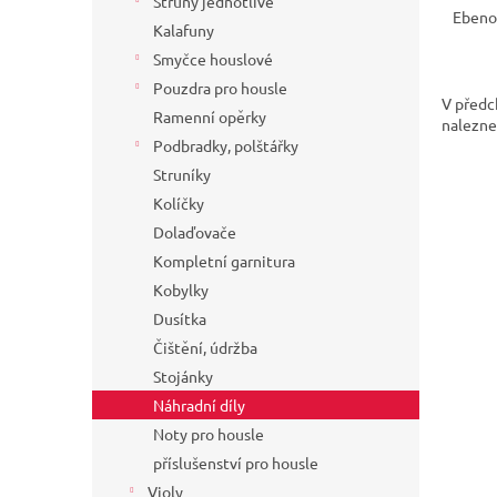
Struny jednotlivé
Ebenov
Kalafuny
Smyčce houslové
Pouzdra pro housle
V předch
Ramenní opěrky
nalezne 
Podbradky, polštářky
Struníky
Kolíčky
Dolaďovače
Kompletní garnitura
Kobylky
Dusítka
Čištění, údržba
Stojánky
Náhradní díly
Noty pro housle
příslušenství pro housle
Violy