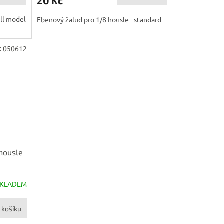
20 Kč
ill model
Ebenový žalud pro 1/8 housle - standard
:
050612
housle
SKLADEM
 košíku