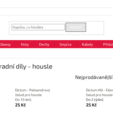
HLEDAT
Klávesy
Noty
Dechy
Smyčce
Kabely
Příslu
adní díly - housle
Nejprodávanější
Dictum - Palisandrový
Dictum Hill - Eb
žalud pro housle
žalud pro housle
Do 10 dnů
Do 2 týdnů
25 Kč
25 Kč