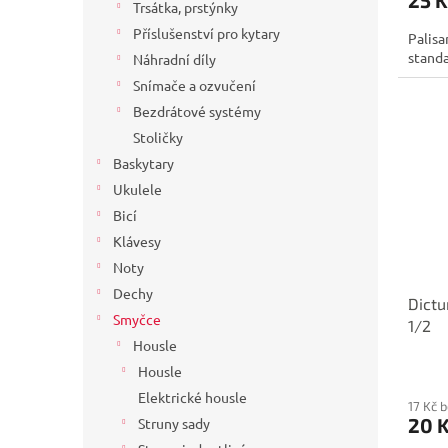
Trsátka, prstýnky
Příslušenství pro kytary
Palisa
stand
Náhradní díly
Snímače a ozvučení
Bezdrátové systémy
Stoličky
Baskytary
Ukulele
Bicí
Klávesy
Noty
Dechy
Dictu
Smyčce
1/2
Housle
Housle
Elektrické housle
17 Kč 
20 
Struny sady