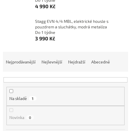
Do 1 týdne
4 990 Kč
Stagg EVN 4/4 MBL, elektrické housle s
pouzdrem a sluchátky, modrá metalíza
Do 1 týdne
3 990 Kč
Ř
a
Nejprodávanější
Nejlevnější
Nejdražší
Abecedně
z
e
n
í
p
Na skladě
1
r
o
d
Novinka
0
u
k