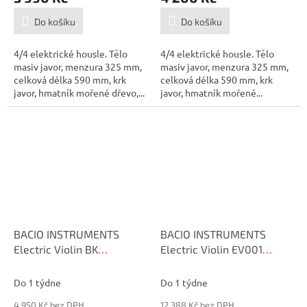
Do košíku
Do košíku
4/4 elektrické housle. Tělo
4/4 elektrické housle. Tělo
masiv javor, menzura 325 mm,
masiv javor, menzura 325 mm,
celková délka 590 mm, krk
celková délka 590 mm, krk
javor, hmatník mořené dřevo,...
javor, hmatník mořené...
BACIO INSTRUMENTS
BACIO INSTRUMENTS
Electric Violin BK
Electric Violin EV001
Elektrické housle
Elektrické housle
Do 1 týdne
Do 1 týdne
4 950 Kč bez DPH
12 388 Kč bez DPH