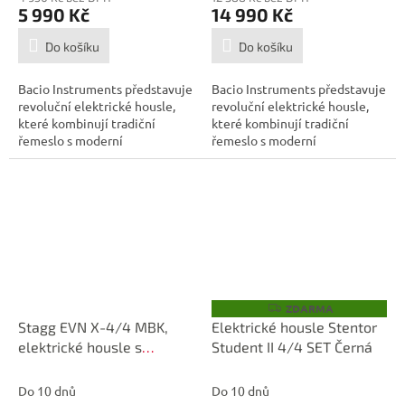
5 990 Kč
14 990 Kč
Do košíku
Do košíku
Bacio Instruments představuje
Bacio Instruments představuje
revoluční elektrické housle,
revoluční elektrické housle,
které kombinují tradiční
které kombinují tradiční
řemeslo s moderní
řemeslo s moderní
technologií....
technologií....
ZDARMA
Z
D
Stagg EVN X-4/4 MBK,
Elektrické housle Stentor
A
elektrické housle s
Student II 4/4 SET Černá
R
M
pouzdrem a sluchátky,
A
černá metalíza
Do 10 dnů
Do 10 dnů