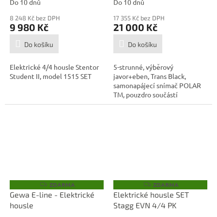
Do 10 dnů
Do 10 dnů
8 248 Kč bez DPH
17 355 Kč bez DPH
9 980 Kč
21 000 Kč
Do košíku
Do košíku
Elektrické 4/4 housle Stentor
5-strunné, výběrový
Student II, model 1515 SET
javor+eben, Trans Black,
samonapájecí snímač POLAR
TM, pouzdro součástí
ZDARMA
ZDARMA
Z
Z
D
D
Gewa E-line - Elektrické
Elektrické housle SET
A
A
housle
Stagg EVN 4/4 PK
R
R
M
M