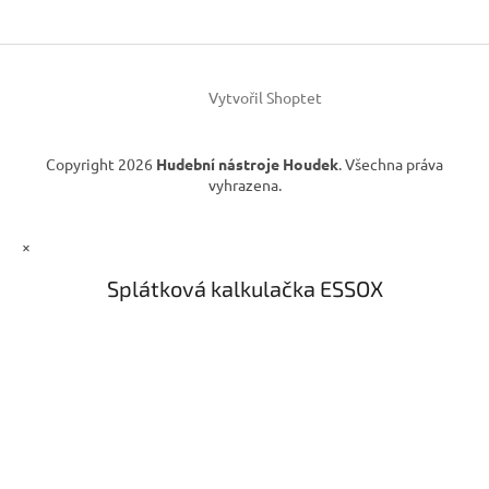
a
ý
t
p
í
i
s
u
Vytvořil Shoptet
Copyright 2026
Hudební nástroje Houdek
. Všechna práva
vyhrazena.
×
Splátková kalkulačka ESSOX