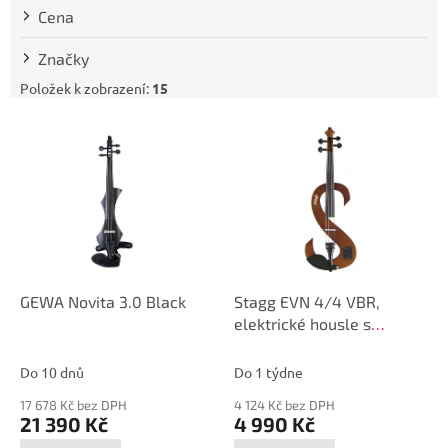
t
Cena
ů
Značky
Položek k zobrazení:
15
V
ý
p
i
s
p
r
o
d
GEWA Novita 3.0 Black
Stagg EVN 4/4 VBR,
u
elektrické housle s
k
pouzdrem a sluchátky,
t
hnědé
Do 10 dnů
Do 1 týdne
ů
17 678 Kč bez DPH
4 124 Kč bez DPH
21 390 Kč
4 990 Kč