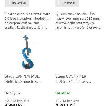
Do košíku
Do košíku
Elektrické housle Gewa Novita
4/4 elektrické housle. Tělo
3.0 jsou inovativním hudebním
masiv javor, menzura 325 mm,
nástrojem využívajícím
celková délka 590 mm, krk
tradiční kvalitní materiály i...
javor, hmatník mořené dřevo,...
Stagg EVN 4/4 MBL,
Stagg EVN 4/4 BK,
elektrické housle s
elektrické housle s
pouzdrem a sluchátky,
pouzdrem a sluchátky,
modrá metalíza
černé
Do 1 týdne
SKLADEM
3 298 Kč bez DPH
3 471 Kč bez DPH
3 990 Kč
4 200 Kč