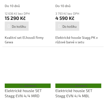
A
A
Do 10 dnů
Do 10 dnů
12 636 Kč bez DPH
3 793 Kč bez DPH
15 290 Kč
4 590 Kč
Do košíku
Do košíku
Kvalitní set El.houslí firmy
Elektrické housle Stagg PK v
Gewa
růžové barvě v setu
ZDARMA
ZDARMA
Z
Z
D
D
Elektrické housle SET
Elektrické housle SET
A
A
Stagg EVN 4/4 MRD
Stagg EVN 4/4 MBL
R
R
M
M
A
A