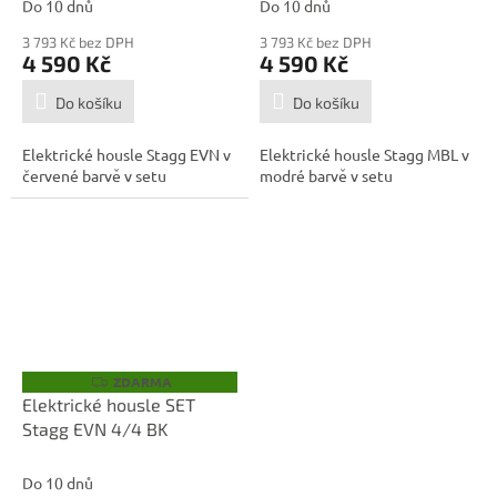
Do 10 dnů
Do 10 dnů
3 793 Kč bez DPH
3 793 Kč bez DPH
4 590 Kč
4 590 Kč
Do košíku
Do košíku
Elektrické housle Stagg EVN v
Elektrické housle Stagg MBL v
červené barvě v setu
modré barvě v setu
ZDARMA
Z
D
Elektrické housle SET
A
Stagg EVN 4/4 BK
R
M
A
Do 10 dnů