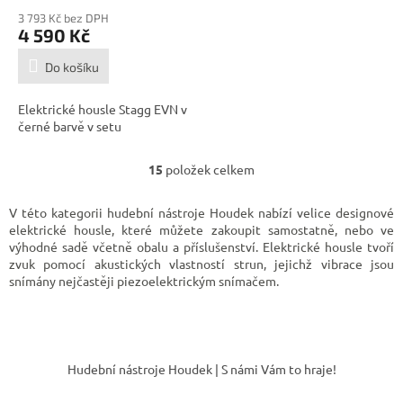
3 793 Kč bez DPH
4 590 Kč
Do košíku
Elektrické housle Stagg EVN v
černé barvě v setu
15
položek celkem
O
v
l
V této kategorii hudební nástroje Houdek nabízí velice designové
á
elektrické housle, které můžete zakoupit samostatně, nebo ve
d
výhodné sadě včetně obalu a příslušenství.
Elektrické housle tvoří
a
zvuk pomocí akustických vlastností strun, jejichž vibrace jsou
c
snímány nejčastěji piezoelektrickým snímačem.
í
p
r
Z
v
á
k
Hudební nástroje Houdek | S námi Vám to hraje!
y
p
v