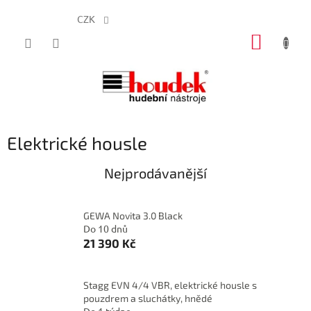
CZK
Přejít
NÁKUP
na
obsah
KOŠÍK
Elektrické housle
Nejprodávanější
GEWA Novita 3.0 Black
Do 10 dnů
21 390 Kč
Stagg EVN 4/4 VBR, elektrické housle s
pouzdrem a sluchátky, hnědé