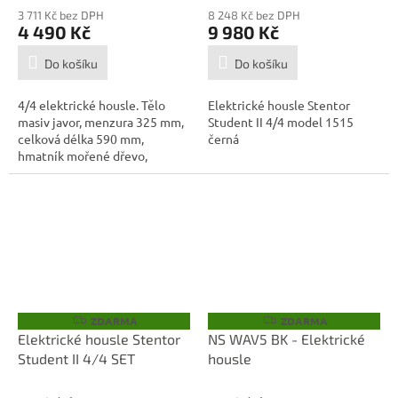
3 711 Kč bez DPH
8 248 Kč bez DPH
4 490 Kč
9 980 Kč
Do košíku
Do košíku
4/4 elektrické housle. Tělo
Elektrické housle Stentor
masiv javor, menzura 325 mm,
Student II 4/4 model 1515
celková délka 590 mm,
černá
hmatník mořené dřevo,
kobylka javor,...
ZDARMA
ZDARMA
Z
Z
D
D
Elektrické housle Stentor
NS WAV5 BK - Elektrické
A
A
Student II 4/4 SET
housle
R
R
M
M
A
A