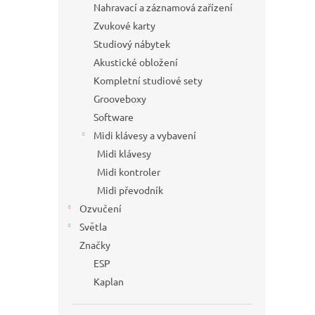
Nahravací a záznamová zařízení
Zvukové karty
Studiový nábytek
Akustické obložení
Kompletní studiové sety
Grooveboxy
Software
Midi klávesy a vybavení
Midi klávesy
Midi kontroler
Midi převodník
Ozvučení
Světla
Značky
ESP
Kaplan