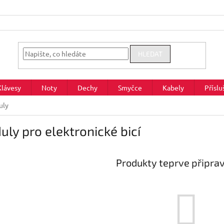
HLEDAT
Klávesy
Noty
Dechy
Smyčce
Kabely
Příslu
uly
ly pro elektronické bicí
Produkty teprve připra