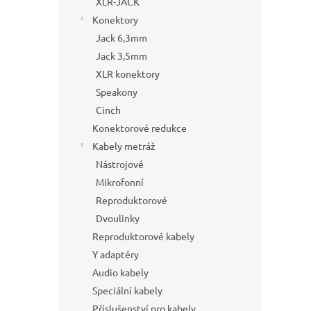
XLR-JACK
Konektory
Jack 6,3mm
Jack 3,5mm
XLR konektory
Speakony
Cinch
Konektorové redukce
Kabely metráž
Nástrojové
Mikrofonní
Reproduktorové
Dvoulinky
Reproduktorové kabely
Y adaptéry
Audio kabely
Speciální kabely
Příslušenství pro kabely