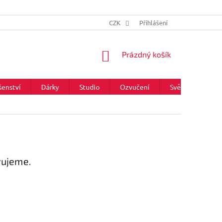
CZK
Přihlášení
NÁKUPNÍ
Prázdný košík
KOŠÍK
šenství
Dárky
Studio
Ozvučení
Světla
Zna
vujeme.