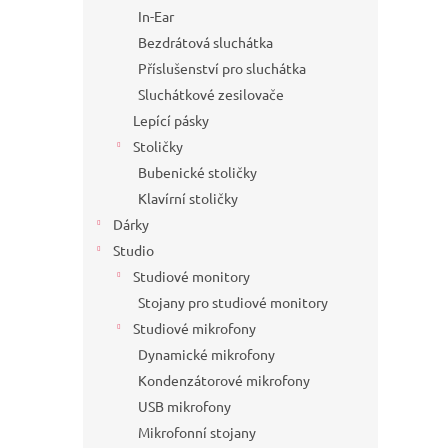
In-Ear
Bezdrátová sluchátka
Příslušenství pro sluchátka
Sluchátkové zesilovače
Lepící pásky
Stoličky
Bubenické stoličky
Klavírní stoličky
Dárky
Studio
Studiové monitory
Stojany pro studiové monitory
Studiové mikrofony
Dynamické mikrofony
Kondenzátorové mikrofony
USB mikrofony
Mikrofonní stojany