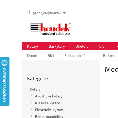
Přejít
prodejna@houdek.cz
na
obsah
Kytary
Baskytary
Ukulele
Bicí
Domů
Bicí
Elektronické bicí
Bicí mod
P
Modu
o
Přeskočit
s
Kategorie
kategorie
t
r
Kytary
a
Akustické kytary
n
Klasické kytary
n
í
Elektrické kytary
p
Banja, mandolíny