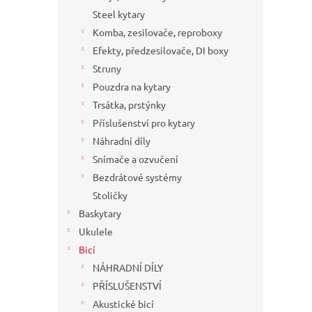
a
Steel kytary
n
Komba, zesilovače, reproboxy
e
Efekty, předzesilovače, DI boxy
l
Struny
Pouzdra na kytary
Trsátka, prstýnky
Příslušenství pro kytary
Náhradní díly
Snímače a ozvučení
Bezdrátové systémy
Stoličky
Baskytary
Ukulele
Bicí
NÁHRADNÍ DÍLY
PŘÍSLUŠENSTVÍ
Akustické bicí