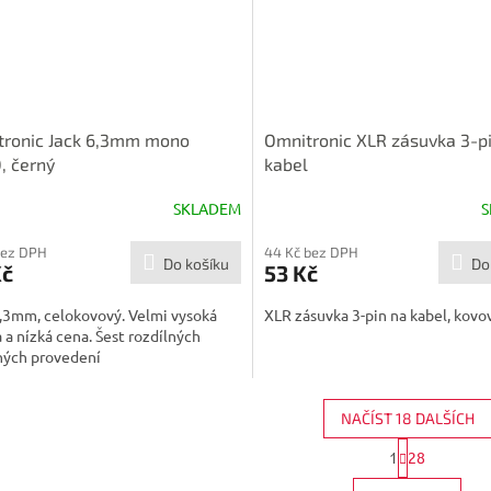
tronic Jack 6,3mm mono
Omnitronic XLR zásuvka 3-p
, černý
kabel
SKLADEM
S
bez DPH
44 Kč bez DPH
Do košíku
Do
Kč
53 Kč
,3mm, celokovový. Velmi vysoká
XLR zásuvka 3-pin na kabel, kovo
a a nízká cena. Šest rozdílných
ných provedení
NAČÍST 18 DALŠÍCH
S
1
28
O
t
r
v