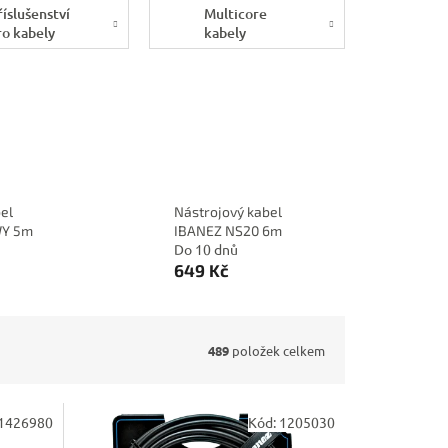
říslušenství
Multicore
ro kabely
kabely
el
Nástrojový kabel
WY 5m
IBANEZ NS20 6m
Do 10 dnů
649 Kč
489
položek celkem
1426980
Kód:
1205030