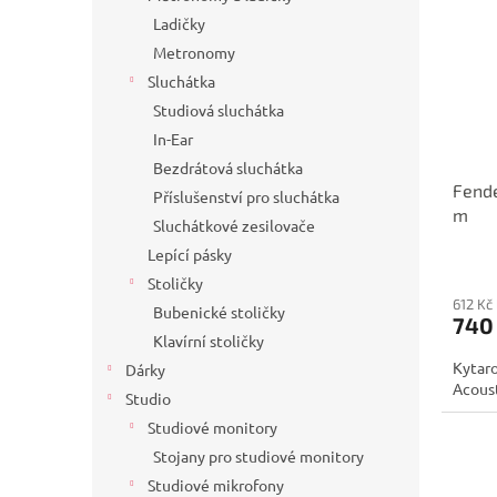
Ladičky
Metronomy
Sluchátka
Studiová sluchátka
In-Ear
Bezdrátová sluchátka
Fende
Příslušenství pro sluchátka
m
Sluchátkové zesilovače
Lepící pásky
Stoličky
612 Kč
Bubenické stoličky
740
Klavírní stoličky
Kytar
Dárky
Acoust
Studio
Studiové monitory
Stojany pro studiové monitory
Studiové mikrofony