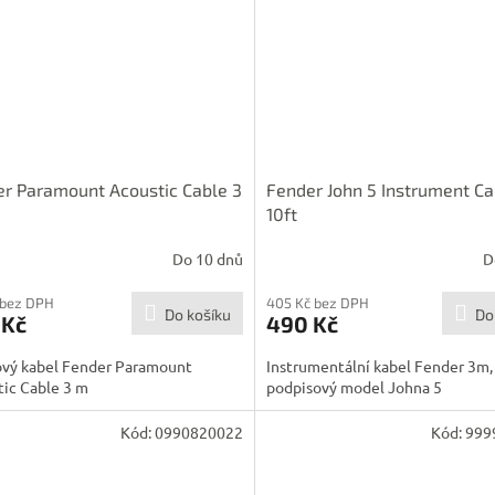
r Paramount Acoustic Cable 3
Fender John 5 Instrument Ca
10ft
Do 10 dnů
D
 bez DPH
405 Kč bez DPH
Do košíku
Do
 Kč
490 Kč
ový kabel Fender Paramount
Instrumentální kabel Fender 3m,
ic Cable 3 m
podpisový model Johna 5
Kód:
0990820022
Kód:
999