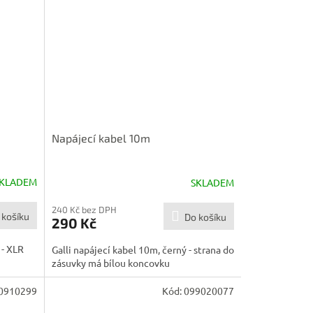
Napájecí kabel 10m
KLADEM
SKLADEM
240 Kč bez DPH
 košíku
Do košíku
290 Kč
 - XLR
Galli napájecí kabel 10m, černý - strana do
zásuvky má bílou koncovku
0910299
Kód:
099020077