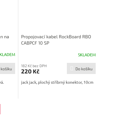
in na
Propojovací kabel RockBoard RBO
CABPCF 10 SP
KLADEM
SKLADEM
182 Kč bez DPH
 košíku
Do košíku
220 Kč
vá.
jack jack, plochý stříbrný konektor, 10cm