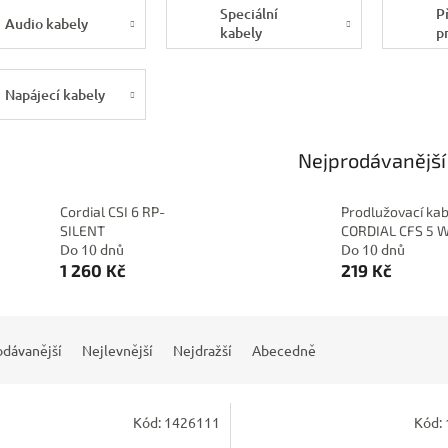
Speciální
P
Audio kabely
kabely
p
Napájecí kabely
Nejprodávanější
Cordial CSI 6 RP-
Prodlužovací kab
SILENT
CORDIAL CFS 5 
Do 10 dnů
Do 10 dnů
1 260 Kč
219 Kč
odávanější
Nejlevnější
Nejdražší
Abecedně
Kód:
1426111
Kód: