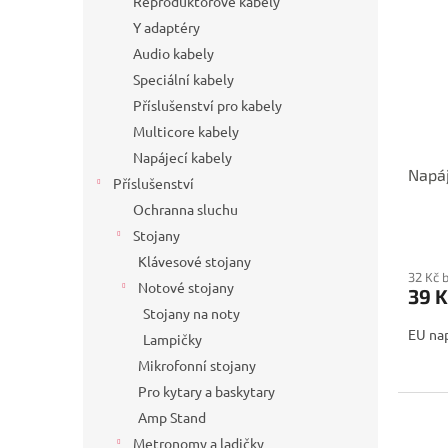
Reproduktorové kabely
Y adaptéry
Audio kabely
Speciální kabely
Příslušenství pro kabely
Multicore kabely
Napájecí kabely
Napáj
Příslušenství
Ochranna sluchu
Stojany
Klávesové stojany
32 Kč 
Notové stojany
39 K
Stojany na noty
EU nap
Lampičky
Mikrofonní stojany
Pro kytary a baskytary
Amp Stand
Metronomy a ladičky