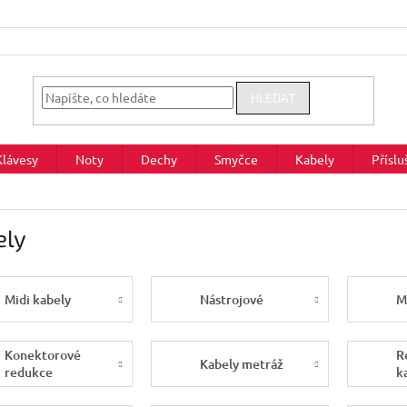
HLEDAT
Klávesy
Noty
Dechy
Smyčce
Kabely
Příslu
ely
Midi kabely
Nástrojové
M
Konektorové
R
Kabely metráž
redukce
k