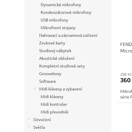
Dynamické mikrofony
Kondenzátorové mikrofony
USB mikrofony
Mikrofonní stojany
Nahravací a záznamová zařízení
Zvukové karty
FENDE
Micro
Studiový nábytek
Akustické obložení
Kompletní studiové sety
Grooveboxy
298 Kč
360
Software
Midi klávesy a vybavení
Mikrof
Midi klávesy
série 
Midi kontroler
Midi převodník
Ozvučení
Světla