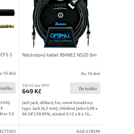
 CFS 5
Nástrojový kabel IBANEZ NS20 6m
o 10 dnů
Do 10 dnů
536 Kč bez DPH
 košíku
Do košíku
649 Kč
trický
jack jack, délka 6,1m, rovné konektory
ck
typu Jack (6,3 mm), Měděné jádro 0.08 x
ktor 3,5
96 OFC99.99%, stínění 0.12 x 8 x 16...
4273303
Kód:
618549