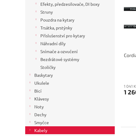
p
p
Efekty, předzesilovače, DI boxy
i
r
Struny
s
o
Pouzdra na kytary
p
d
Trsátka, prstýnky
r
u
o
Příslušenství pro kytary
k
d
t
Náhradní díly
u
ů
Snímače a ozvučení
Cordi
k
Bezdrátové systémy
t
Stoličky
ů
Baskytary
Ukulele
1 041 
Bicí
1 26
Klávesy
Noty
Dechy
Smyčce
Kabely