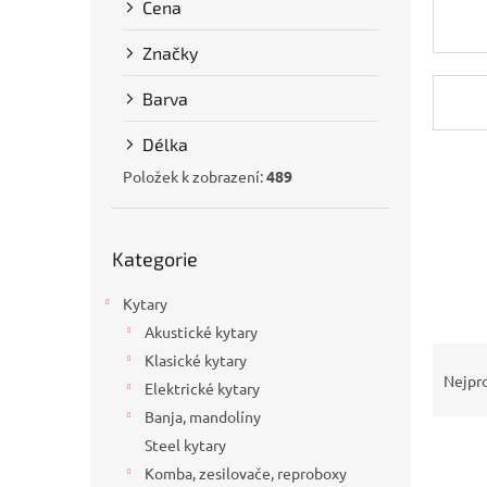
Cena
a
n
Značky
e
l
Barva
Délka
Položek k zobrazení:
489
Přeskočit
Kategorie
kategorie
Kytary
Akustické kytary
Ř
Klasické kytary
a
Nejpr
Elektrické kytary
z
Banja, mandolíny
e
Steel kytary
V
n
ý
í
Komba, zesilovače, reproboxy