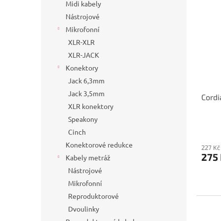
Midi kabely
Nástrojové
Mikrofonní
XLR-XLR
XLR-JACK
Konektory
Jack 6,3mm
Jack 3,5mm
Cordi
XLR konektory
Speakony
Cinch
Konektorové redukce
227 Kč
275
Kabely metráž
Nástrojové
Mikrofonní
Reproduktorové
Dvoulinky