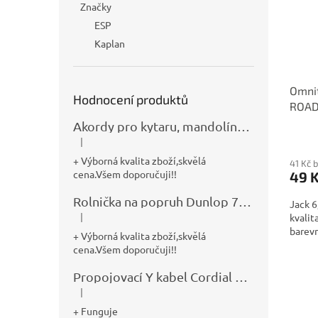
Značky
ESP
Kaplan
Omni
Hodnocení produktů
ROAD
Akordy pro kytaru, mandolínu, banjo, basu a klávesy
|
Hodnocení produktu je 5 z 5 hvězdiček.
+ Výborná kvalita zboží,skvělá
41 Kč 
cena.Všem doporučuji!!
49 
Rolnička na popruh Dunlop 7100
Jack 6
|
kvalit
Hodnocení produktu je 5 z 5 hvězdiček.
barev
+ Výborná kvalita zboží,skvělá
cena.Všem doporučuji!!
Propojovací Y kabel Cordial CFY0,9VPP
|
Hodnocení produktu je 5 z 5 hvězdiček.
+ Funguje