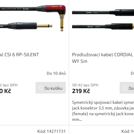
al CSI 6 RP-SILENT
Prodlužovací kabel CORDIAL
WY 5m
Do 10 dnů
D
Kč bez DPH
181 Kč bez DPH
Do košíku
Do
0 Kč
219 Kč
Symetrický spojovací kabel syme
jack konektor 3,5 mm, zásuvka ja
(female) na symetrický jack kone
mm...
Kód:
14271731
Kód:
1