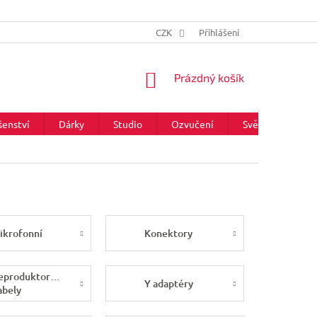
CZK
Přihlášení
NÁKUPNÍ
Prázdný košík
KOŠÍK
šenství
Dárky
Studio
Ozvučení
Světla
Zna
ikrofonní
Konektory
eproduktorové
Y adaptéry
abely