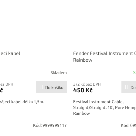
ecí kabel
Fender Festival Instrument 
Rainbow
Skladem
S
bez DPH
372 Kč bez DPH
Do košíku
Do
č
450 Kč
ájecí kabel délka 1,5m.
Festival Instrument Cable,
Straight/Straight, 10', Pure Hemp
Rainbow
Kód:
9999999117
Kód:
09