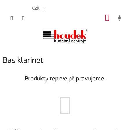
CZK
Přejít
NÁKUP
na
obsah
KOŠÍK
Bas klarinet
Produkty teprve připravujeme.