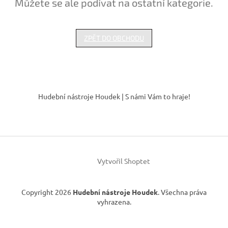
Můžete se ale podívat na ostatní kategorie.
ZPĚT DO OBCHODU
Z
á
Hudební nástroje Houdek | S námi Vám to hraje!
p
a
t
í
Vytvořil Shoptet
Copyright 2026
Hudební nástroje Houdek
. Všechna práva
vyhrazena.