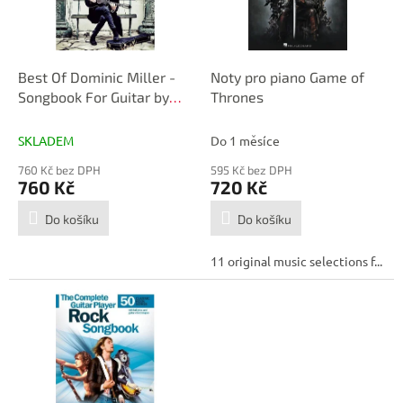
p
r
o
d
Best Of Dominic Miller -
Noty pro piano Game of
u
Songbook For Guitar by
Thrones
k
Dominic Miller
t
SKLADEM
Do 1 měsíce
ů
760 Kč bez DPH
595 Kč bez DPH
760 Kč
720 Kč
Do košíku
Do košíku
11 original music selections f...