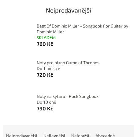
Nejprodávanější
Best Of Dominic Miller - Songbook For Guitar by
Dominic Miller
SKLADEM
760 Kč
Noty pro piano Game of Thrones
Do 1 měsíce
720 Kč
Noty na kytaru - Rock Songbook
Do 10 dnů
790 Kč
Ř
a
Nejprodávanější
Nejlevnější
Nejdražší
Abecedně