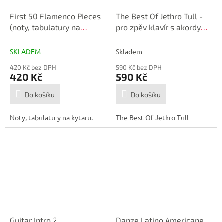
First 50 Flamenco Pieces
The Best Of Jethro Tull -
(noty, tabulatury na
pro zpěv klavír s akordy
kytaru)
pro kytaru - Jethro Tull
SKLADEM
Skladem
420 Kč bez DPH
590 Kč bez DPH
420 Kč
590 Kč
Do košíku
Do košíku
Noty, tabulatury na kytaru.
The Best Of Jethro Tull
Guitar Intro 2
Danze Latino Americane