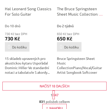
Hal Leonard Song Classics
The Bruce Springsteen
For Solo Guitar
Sheet Music Collection: 30
Hits Arranged for Piano,
Voice, and Guitar with Full
Do 10 dnů
Do 2 týdnů
Lyrics
730 Kč bez DPH
650 Kč bez DPH
730 Kč
650 Kč
Do košíku
Do košíku
15 skladeb upravených pro
Bruce Springsteen Sheet
akustickou kytaru Uspořádal
Music
Dominic Miller Ve standardní
CollectionPiano/Vocal/Guitar
notaci a tabulatuře S akordy...
Artist Songbook Softcover
NAČÍST 18 DALŠÍCH
S
1
47
t
O
r
831
položek celkem
v
á
l
NAHORU
n