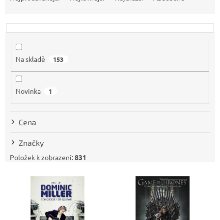
z
e
n
í
p
Na skladě
153
r
o
d
Novinka
1
u
k
t
Cena
ů
Značky
Položek k zobrazení:
831
V
ý
p
i
s