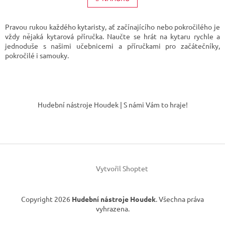
á
k
d
o
v
a
Pravou rukou každého kytaristy, ať začínajícího nebo pokročilého je
á
c
vždy nějaká kytarová příručka. Naučte se hrát na kytaru rychle a
n
í
jednoduše s našimi učebnicemi a příručkami pro začátečníky,
í
p
pokročilé i samouky.
r
v
k
Z
y
á
v
Hudební nástroje Houdek | S námi Vám to hraje!
p
ý
p
a
i
t
s
í
u
Vytvořil Shoptet
Copyright 2026
Hudební nástroje Houdek
. Všechna práva
vyhrazena.