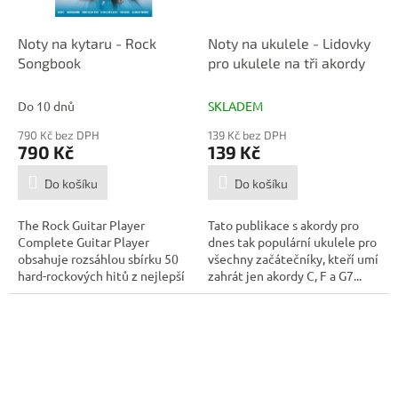
Noty na kytaru - Rock
Noty na ukulele - Lidovky
Songbook
pro ukulele na tři akordy
Do 10 dnů
SKLADEM
790 Kč bez DPH
139 Kč bez DPH
790 Kč
139 Kč
Do košíku
Do košíku
The Rock Guitar Player
Tato publikace s akordy pro
Complete Guitar Player
dnes tak populární ukulele pro
obsahuje rozsáhlou sbírku 50
všechny začátečníky, kteří umí
hard-rockových hitů z nejlepší
zahrát jen akordy C, F a G7...
klasické a...