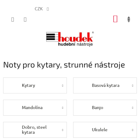
CZK
Přejít
NÁKUP
na
obsah
KOŠÍK
Noty pro kytary, strunné nástroje
Kytary
Basová kytara
Mandolína
Banjo
Dobro, steel
Ukulele
kytara