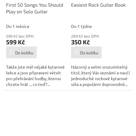
First 50 Songs You Should
Easiest Rock Guitar Book
Play on Solo Guitar
Do 1 měsíce
Do 1 týdne
599 Kč bez DPH
289 Kč bez DPH
599 Kč
350 Kč
Do košíku
Do košíku
Takže jste měl nějaké kytarové
Názorný a velmi srozumitelný
lekce a jsou připraveni větvit
titul, který Vás seznámí a naučí
pro přehrávání hudby, kterou
jednoduché rockové kytarové
chcete hrát ... co teď?...
sóla a populární doprovodné...