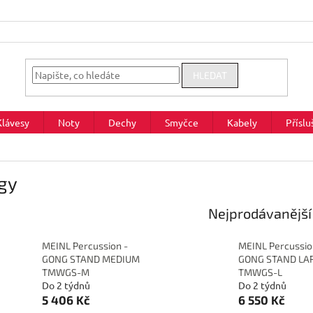
HLEDAT
Klávesy
Noty
Dechy
Smyčce
Kabely
Příslu
gy
Nejprodávanější
MEINL Percussion -
MEINL Percussio
GONG STAND MEDIUM
GONG STAND LA
TMWGS-M
TMWGS-L
Do 2 týdnů
Do 2 týdnů
5 406 Kč
6 550 Kč