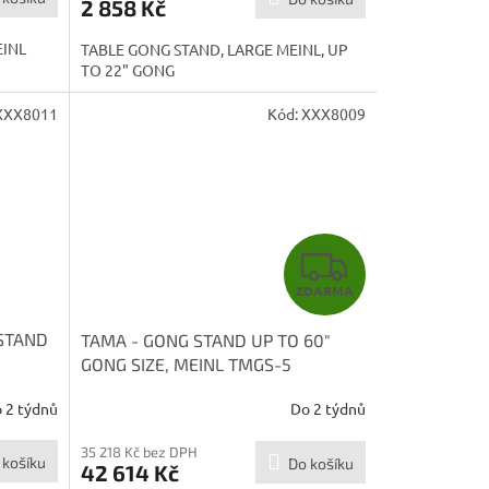
2 858 Kč
EINL
TABLE GONG STAND, LARGE MEINL, UP
TO 22" GONG
XXX8011
Kód:
XXX8009
Z
ZDARMA
D
STAND
TAMA - GONG STAND UP TO 60"
A
GONG SIZE, MEINL TMGS-5
R
 2 týdnů
Do 2 týdnů
M
35 218 Kč bez DPH
 košíku
Do košíku
42 614 Kč