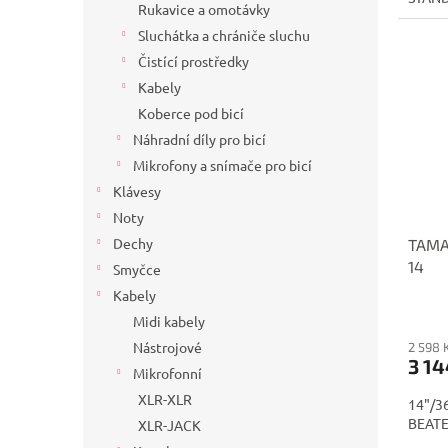
Rukavice a omotávky
Sluchátka a chrániče sluchu
Čistící prostředky
Kabely
Koberce pod bicí
Náhradní díly pro bicí
Mikrofony a snímače pro bicí
Klávesy
Noty
Dechy
TAMA
14
Smyčce
Kabely
Midi kabely
Nástrojové
2 598 
3 14
Mikrofonní
XLR-XLR
14"/3
BEAT
XLR-JACK