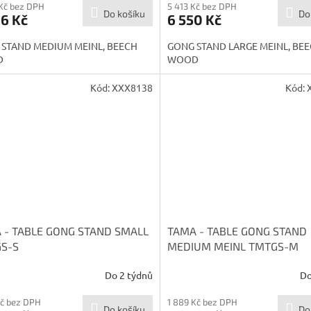
M
Kč bez DPH
5 413 Kč bez DPH
Do košíku
Do
6 Kč
6 550 Kč
A
STAND MEDIUM MEINL, BEECH
GONG STAND LARGE MEINL, BE
D
WOOD
Kód:
XXX8138
Kód:
 - TABLE GONG STAND SMALL
TAMA - TABLE GONG STAND
S-S
MEDIUM MEINL TMTGS-M
Do 2 týdnů
Do
Kč bez DPH
1 889 Kč bez DPH
Do košíku
Do