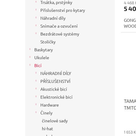
Trsátka, prstýnky
4 468 
5 40
Příslušenství pro kytary
Náhradní díly
GONG 
WOO
Snímače a ozvučení
Bezdrátové systémy
Stoličky
Baskytary
Ukulele
Bicí
NÁHRADNÍ DÍLY
PŘÍSLUŠENSTVÍ
Akustické bicí
Elektronické bicí
TAMA
Hardware
TMTG
Činely
činelové sady
hi-hat
1 653 