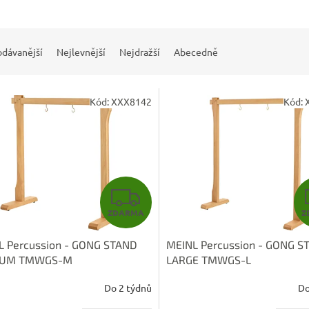
odávanější
Nejlevnější
Nejdražší
Abecedně
Kód:
XXX8142
Kód:
Z
ZDARMA
Z
D
L Percussion - GONG STAND
MEINL Percussion - GONG S
A
IUM TMWGS-M
LARGE TMWGS-L
R
Do 2 týdnů
Do