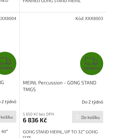
AMED
FRAMED GONG STAND MEINL
XXX8004
Kód:
XXX8003
Z
Z
DARMA
ZDARMA
D
D
NG
MEINL Percussion - GONG STAND
A
A
TMGS
R
R
 2 týdnů
Do 2 týdnů
M
M
5 650 Kč bez DPH
 košíku
Do košíku
6 836 Kč
A
A
 40"
GONG STAND MEINL, UP TO 32" GONG
SIZE