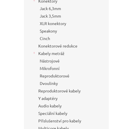
Konektory
Jack 6,3mm
Jack 3,5mm
XLR konektory
Speakony
Cinch
Konektorové redukce
Kabely metráž
Nástrojové
Mikrofonní
Reproduktorové
Dvoulinky
Reproduktorové kabely
Y adaptéry
Audio kabely
Speciální kabely
Příslušenství pro kabely
Multicore kabely