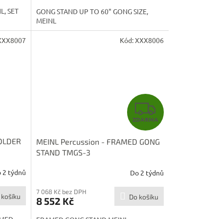
A
, SET
GONG STAND UP TO 60" GONG SIZE,
MEINL
XXX8007
Kód:
XXX8006
Z
ZDARMA
D
HOLDER
MEINL Percussion - FRAMED GONG
A
STAND TMGS-3
R
 2 týdnů
Do 2 týdnů
M
7 068 Kč bez DPH
 košíku
Do košíku
8 552 Kč
A