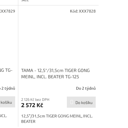
XXX7829
Kód:
XXX7828
NG TG-
TAMA - 12,5"/31,5cm TIGER GONG
MEINL, INCL. BEATER TG-125
 2 týdnů
Do 2 týdnů
2 126 Kč bez DPH
 košíku
Do košíku
2 572 Kč
NCL.
12,5"/31,5cm TIGER GONG MEINL, INCL.
BEATER