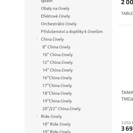
splash
2 0
Obaly na činely
TABLE
Efektové činely
Orchestrální činely
Příslušenství a doplňky k činelům
China činely
8" China činely
10" China činely
12" China činely
14" China činely
16"China činely
17"China činely
TAMA
18"China činely
TMG
19"China činely
20"/22" China činely
Ride činely
3 050 
18" Ride činely
3 69
19" Ride činely