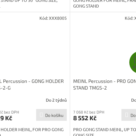
STAND UP TO 50" GONG SIZE,
GONG HOLDER FOR MEINL, FR
L
GONG STAND
Kód:
XXX8005
Kód:
Z
L Percussion - GONG HOLDER
MEINL Percussion - PRO GO
-2-G
STAND TMGS-2
Do 2 týdnů
Do
Kč bez DPH
7 068 Kč bez DPH
Do košíku
Do
9 Kč
8 552 Kč
 HOLDER MEINL, FOR PRO GONG
PRO GONG STAND MEINL, UP TO
D
GONG SIZE