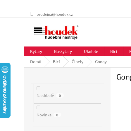
Přejít
prodejna@houdek.cz
na
obsah
Kytary
Baskytary
Ukulele
Bicí
Domů
Bicí
Činely
Gongy
P
Gon
o
s
t
r
Na skladě
0
a
n
Novinka
n
0
í
p