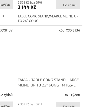
M
2 598 Kč bez DPH
 košíku
Do košíku
3 144 Kč
A
ECH
TABLE GONG STAND,X-LARGE MEINL, UP
TO 26" GONG
XXX8137
Kód:
XXX8136
TAMA - TABLE GONG STAND, LARGE
MEINL, UP TO 22" GONG TMTGS-L
 2 týdnů
Do 2 týdnů
2 362 Kč bez DPH
 košíku
Do košíku