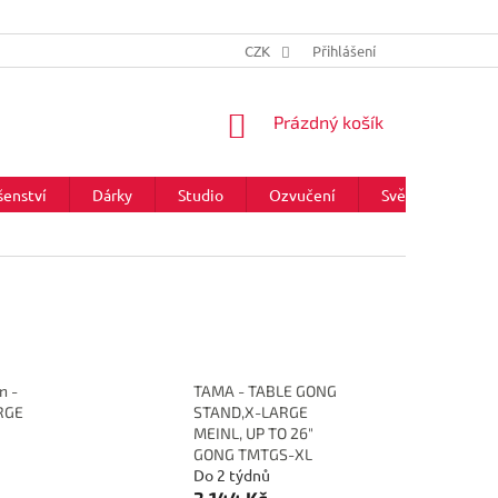
CZK
Přihlášení
NÁKUPNÍ
Prázdný košík
KOŠÍK
šenství
Dárky
Studio
Ozvučení
Světla
Zna
n -
TAMA - TABLE GONG
RGE
STAND,X-LARGE
MEINL, UP TO 26"
GONG TMTGS-XL
Do 2 týdnů