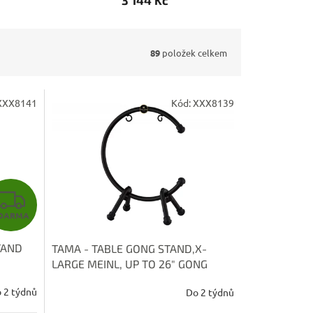
3 144 Kč
89
položek celkem
XXX8141
Kód:
XXX8139
Z
DARMA
D
TAND
TAMA - TABLE GONG STAND,X-
A
LARGE MEINL, UP TO 26" GONG
TMTGS-XL
R
 2 týdnů
Do 2 týdnů