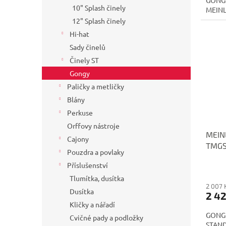
GONG 
10" Splash činely
MEIN
12" Splash činely
Hi-hat
Sady činelů
Činely ST
Gongy
Paličky a metličky
Blány
Perkuse
Orffovy nástroje
MEIN
Cajony
TMGS
Pouzdra a povlaky
Příslušenství
Tlumítka, dusítka
2 007 
Dusítka
2 42
Kličky a nářadí
GONG
Cvičné pady a podložky
STAN