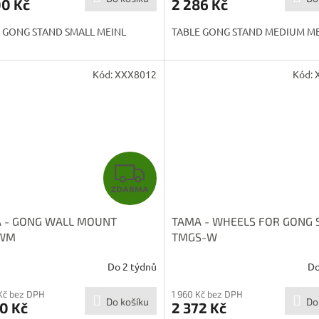
00 Kč
2 286 Kč
 GONG STAND SMALL MEINL
TABLE GONG STAND MEDIUM M
Kód:
XXX8012
Kód:
Z
ZDARMA
D
 - GONG WALL MOUNT
TAMA - WHEELS FOR GONG 
A
WM
TMGS-W
R
Do 2 týdnů
Do
M
Kč bez DPH
1 960 Kč bez DPH
Do košíku
Do
0 Kč
2 372 Kč