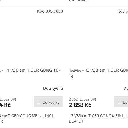
Kód:
XXX7830
Kód:
 - 14"/36 cm TIGER GONG TG-
TAMA - 13"/33 cm TIGER GO
13
Do 2 týdnů
Do
Kč bez DPH
2 362 Kč bez DPH
Do košíku
Do
4 Kč
2 858 Kč
6 cm TIGER GONG MEINL, INCL.
13"/33 cm TIGER GONG MEINL, I
ER
BEATER