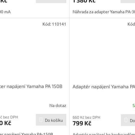
500 mA
Náhrada za adapter Yamaha PA-
Kód:
110141
Kód
er napájení Yamaha PA 150B
Adaptér napájení Yamaha PA
Na dotaz
Kč bez DPH
660 Kč bez DPH
Do košíku
Do
0 Kč
799 Kč
er napájení Yamaha PA-150B
Adaptér napájení ke keyboardů