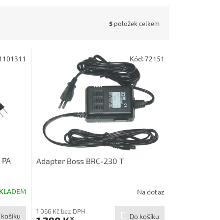
5
položek celkem
1101311
Kód:
72151
 PA
Adapter Boss BRC-230 T
KLADEM
Na dotaz
1 066 Kč bez DPH
 košíku
Do košíku