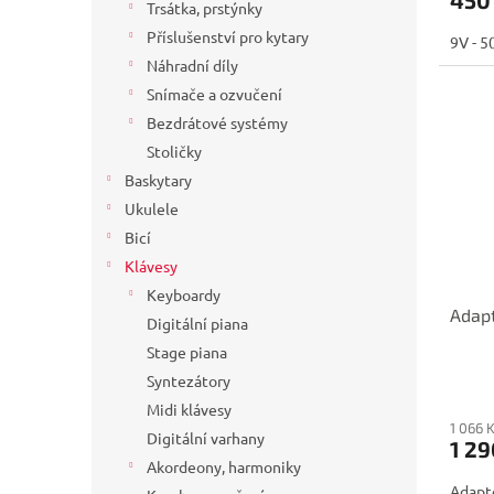
Trsátka, prstýnky
Příslušenství pro kytary
9V - 
Náhradní díly
Snímače a ozvučení
Bezdrátové systémy
Stoličky
Baskytary
Ukulele
Bicí
Klávesy
Keyboardy
Adapt
Digitální piana
Stage piana
Syntezátory
Midi klávesy
1 066 
Digitální varhany
1 29
Akordeony, harmoniky
Adapt