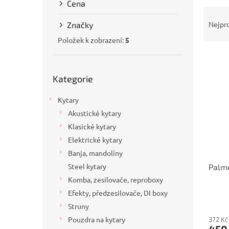
Cena
a
Ř
n
a
Nejpr
Značky
e
z
l
Položek k zobrazení:
5
e
V
n
ý
í
Přeskočit
p
Kategorie
p
kategorie
i
r
Kytary
s
o
p
d
Akustické kytary
r
u
Klasické kytary
o
k
Elektrické kytary
d
t
Banja, mandolíny
u
ů
Steel kytary
Palme
k
t
Komba, zesilovače, reproboxy
ů
Efekty, předzesilovače, DI boxy
Struny
Pouzdra na kytary
372 Kč
450