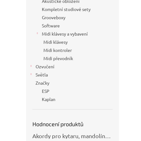
Akustické obložení
Kompletní studiové sety
Grooveboxy
Software
Midi klávesy a vybavení
Midi klávesy
Midi kontroler
Midi převodník
Ozvučení
Světla
Značky
ESP
Kaplan
Hodnocení produktů
Akordy pro kytaru, mandolínu, banjo, basu a klávesy