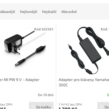
odávanější
Nejlevnější
Nejdražší
Abecedně
Kód:
652561
Kód:
r MI PW 9 V - Adapter
Adapter pro klávesy Yamaha
300C
Do 10 dnů
S
 bez DPH
1 141 Kč bez DPH
Do košíku
Do
 Kč
1 380 Kč