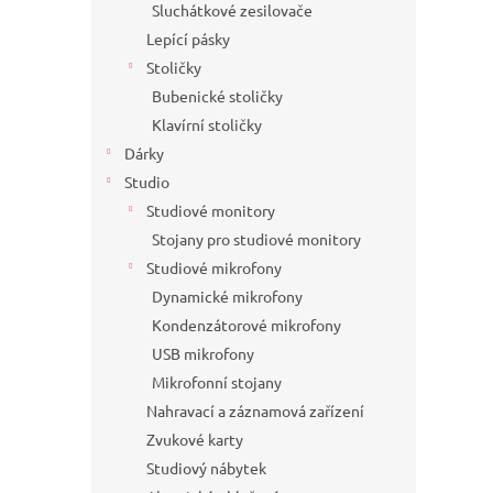
Sluchátkové zesilovače
Lepící pásky
Stoličky
Bubenické stoličky
Klavírní stoličky
Dárky
Studio
Studiové monitory
Stojany pro studiové monitory
Studiové mikrofony
Dynamické mikrofony
Kondenzátorové mikrofony
USB mikrofony
Mikrofonní stojany
Nahravací a záznamová zařízení
Zvukové karty
Studiový nábytek