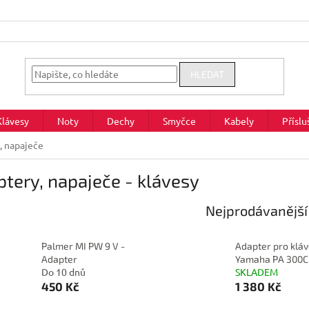
HLEDAT
Klávesy
Noty
Dechy
Smyčce
Kabely
Příslu
, napaječe
tery, napaječe - klávesy
Nejprodávanější
Palmer MI PW 9 V -
Adapter pro klá
Adapter
Yamaha PA 300C
Do 10 dnů
SKLADEM
450 Kč
1 380 Kč