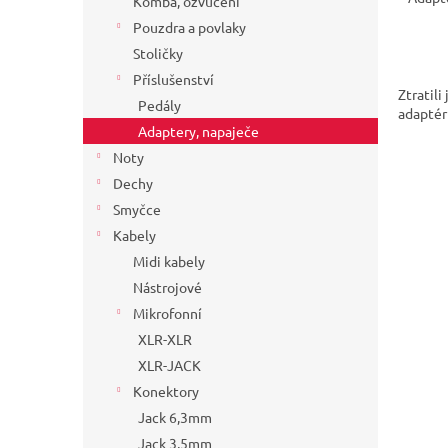
Komba, ozvučení
Pouzdra a povlaky
Stoličky
Příslušenství
Ztratil
Pedály
adaptér
Adaptery, napaječe
Noty
Dechy
Smyčce
Kabely
Midi kabely
Nástrojové
Mikrofonní
XLR-XLR
XLR-JACK
Konektory
Jack 6,3mm
Jack 3,5mm