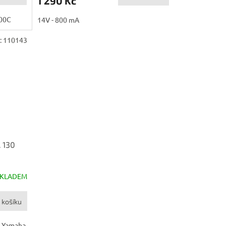
1 290 Kč
300C
14V - 800 mA
:
110143
 130
SKLADEM
 košíku
m Yamaha