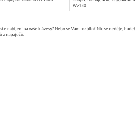
PA-130
O
v
i jste nabíjení na vaše klávesy? Nebo se Vám rozbilo? Nic se neděje, hud
l
ů a napaječů.
á
d
a
c
í
p
r
v
k
y
v
ý
p
i
s
u