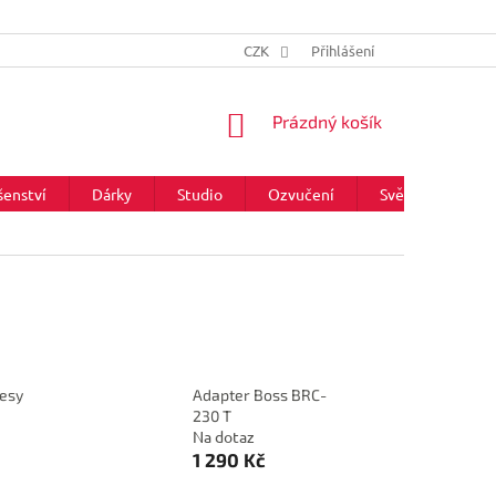
CZK
Přihlášení
NÁKUPNÍ
Prázdný košík
KOŠÍK
šenství
Dárky
Studio
Ozvučení
Světla
Zna
vesy
Adapter Boss BRC-
230 T
Na dotaz
1 290 Kč