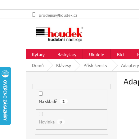
Přejít
prodejna@houdek.cz
na
obsah
Kytary
Baskytary
Ukulele
Bicí
Domů
Klávesy
Příslušenství
Adaptery
P
Adap
o
s
t
r
Na skladě
2
a
n
Novinka
n
0
í
p