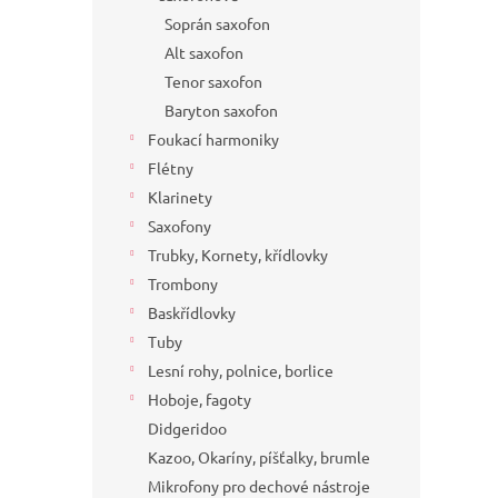
Soprán saxofon
Alt saxofon
Tenor saxofon
Baryton saxofon
Foukací harmoniky
Flétny
Klarinety
Saxofony
Trubky, Kornety, křídlovky
Trombony
Baskřídlovky
Tuby
Lesní rohy, polnice, borlice
Hoboje, fagoty
Didgeridoo
Kazoo, Okaríny, píšťalky, brumle
Mikrofony pro dechové nástroje