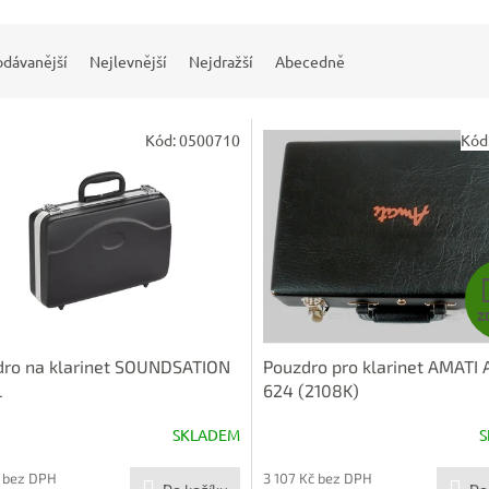
odávanější
Nejlevnější
Nejdražší
Abecedně
Kód:
0500710
Kód
Z
dro na klarinet SOUNDSATION
Pouzdro pro klarinet AMATI 
L
624 (2108K)
SKLADEM
S
 bez DPH
3 107 Kč bez DPH