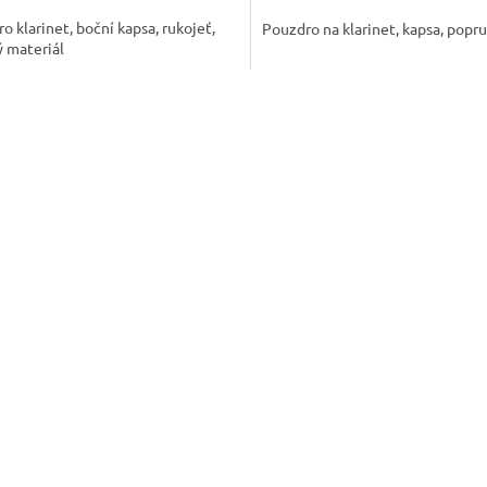
o klarinet, boční kapsa, rukojeť,
Pouzdro na klarinet, kapsa, popr
ý materiál
O
v
l
á
d
a
c
í
p
r
v
k
y
v
ý
p
i
s
u