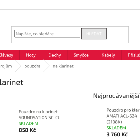
HLEDAT
Klávesy
Noty
Dechy
Smyčce
Kabely
Příslu
trojům
pouzdra
na klarinet
larinet
Nejprodávanější
Pouzdro pro klar
Pouzdro na klarinet
AMATI ACL-624
SOUNDSATION SC-CL
(2108K)
SKLADEM
SKLADEM
858 Kč
3 760 Kč