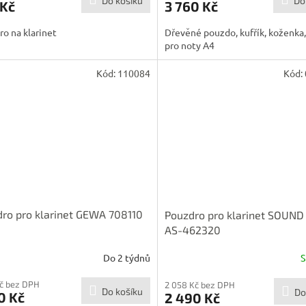
Do košíku
Do
 Kč
3 760 Kč
o na klarinet
Dřevěné pouzdo, kufřík, koženka,
pro noty A4
Kód:
110084
Kód:
ro pro klarinet GEWA 708110
Pouzdro pro klarinet SOUND
AS-462320
Do 2 týdnů
Kč bez DPH
2 058 Kč bez DPH
Do košíku
Do
0 Kč
2 490 Kč