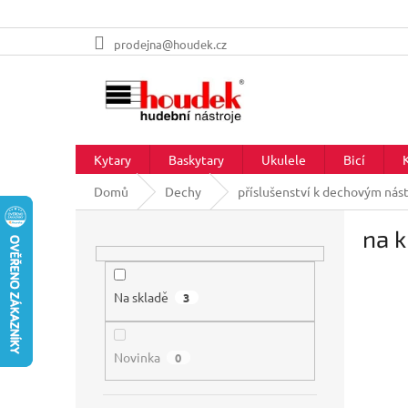
Přejít
prodejna@houdek.cz
na
obsah
Kytary
Baskytary
Ukulele
Bicí
Domů
Dechy
příslušenství k dechovým nás
P
na k
o
s
t
r
Na skladě
3
a
n
Novinka
n
0
í
p