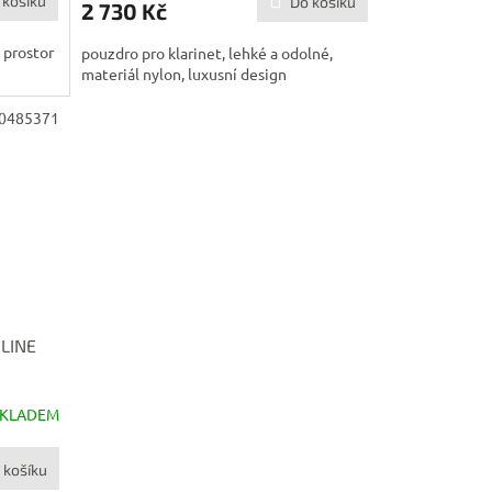
 košíku
Do košíku
2 730 Kč
A
 prostor
pouzdro pro klarinet, lehké a odolné,
materiál nylon, luxusní design
0485371
 LINE
SKLADEM
 košíku