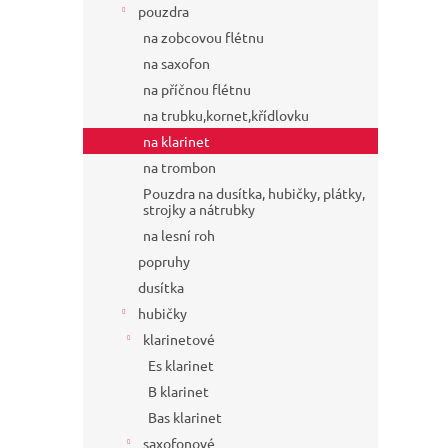
pouzdra
na zobcovou flétnu
na saxofon
na příčnou flétnu
na trubku,kornet,křídlovku
na klarinet
na trombon
Pouzdra na dusítka, hubičky, plátky,
strojky a nátrubky
na lesní roh
popruhy
dusítka
hubičky
klarinetové
Es klarinet
B klarinet
Bas klarinet
saxofonové