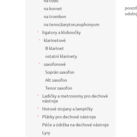
na tubu
pouzdr
na kornet
odoln
na trombon
na tenor,baryton,euphonyum
ligatury a kloboučky
klarinetové
B klarinet
ostatní klarinety
saxofonové
Soprán saxofon
Alt saxofon
Tenor saxofon
Ladičky a metronomy pro dechové
nástroje
Notové stojany a lampičky
Plátky pro dechové nástroje
Péče a údržba na dechové nástroje
Lyry