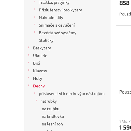
858
Trsátka, prstýnky
Příslušenství pro kytary
Pouzdr
Náhradní díly
Snímače a ozvučení
Bezdrátové systémy
Stoličky
Baskytary
Ukulele
Bicí
Klávesy
Noty
Dechy
Pouzd
příslušenství k dechovým nástrojům
nátrubky
na trubku
na křídlovku
1 314 
na lesní roh
1 59