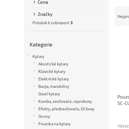
Cena
a
Ř
n
Značky
a
e
Nejpr
z
l
Položek k zobrazení:
5
e
V
n
Přeskočit
ý
í
Kategorie
kategorie
p
p
i
r
Kytary
s
o
Akustické kytary
p
d
Klasické kytary
r
u
o
k
Elektrické kytary
d
t
Banja, mandolíny
u
ů
Steel kytary
Pouz
k
Komba, zesilovače, reproboxy
SC-C
t
Efekty, předzesilovače, DI boxy
ů
Struny
Pouzdra na kytary
709 Kč