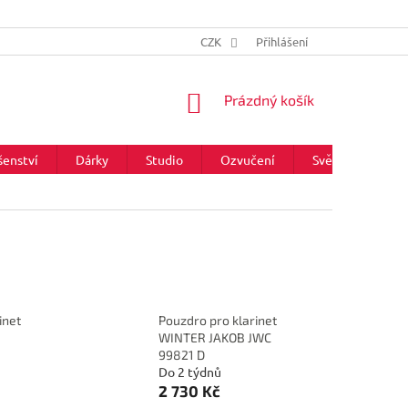
CZK
Přihlášení
NÁKUPNÍ
Prázdný košík
KOŠÍK
šenství
Dárky
Studio
Ozvučení
Světla
Zna
inet
Pouzdro pro klarinet
WINTER JAKOB JWC
99821 D
Do 2 týdnů
2 730 Kč