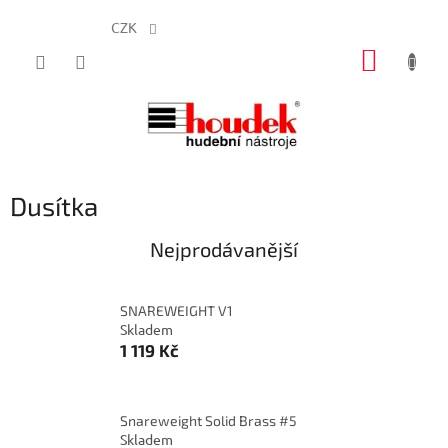
CZK
Přejít
NÁKUP
na
obsah
KOŠÍK
Dusítka
Nejprodávanější
SNAREWEIGHT V1
Skladem
1 119 Kč
Snareweight Solid Brass #5
Skladem