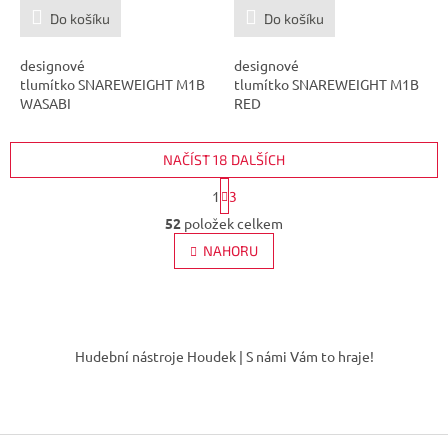
Do košíku
Do košíku
designové
designové
tlumítko SNAREWEIGHT M1B
tlumítko SNAREWEIGHT M1B
WASABI
RED
NAČÍST 18 DALŠÍCH
S
1
3
t
O
r
52
položek celkem
v
á
l
NAHORU
n
á
k
d
o
v
a
á
Z
c
n
í
á
í
Hudební nástroje Houdek | S námi Vám to hraje!
p
p
r
a
v
t
k
í
y