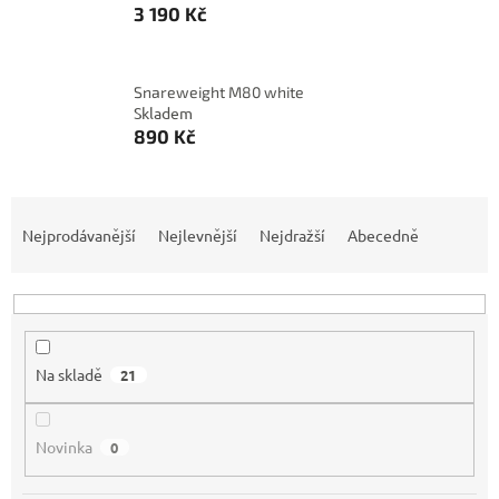
3 190 Kč
Snareweight M80 white
Skladem
890 Kč
Ř
a
Nejprodávanější
Nejlevnější
Nejdražší
Abecedně
z
e
n
í
p
Na skladě
21
r
o
d
Novinka
0
u
k