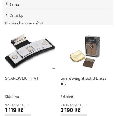
t
Cena
ů
Značky
Položek k zobrazení:
52
V
ý
p
i
s
p
r
o
d
SNAREWEIGHT V1
Snareweight Solid Brass
u
#5
k
t
Skladem
Skladem
ů
925 Kč bez DPH
2 636 Kč bez DPH
1 119 Kč
3 190 Kč