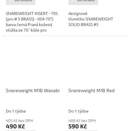
SNAREWEIGHT INSERT - 70S
designové
(pro # 5 BRASS) - 004-70'S
tlumítko SNAREWEIGHT
barva černá Pravá kožená
SOLID BRASS #5
vložka ze 70´ kůže pro ​​
Snareweight...
Snareweight M1B Wasabi
Snareweight M1B Red
Do 1 týdne
Do 1 týdne
405 Kč bez DPH
488 Kč bez DPH
490 Kč
590 Kč