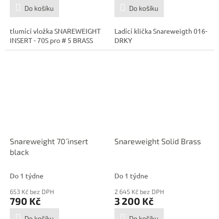
Do košíku
Do košíku
tlumící vložka SNAREWEIGHT
Ladící klička Snareweigth 016-
INSERT - 70S pro # 5 BRASS
DRKY
Snareweight 70´ insert
Snareweight Solid Brass
black
Do 1 týdne
Do 1 týdne
653 Kč bez DPH
2 645 Kč bez DPH
790 Kč
3 200 Kč
Do košíku
Do košíku