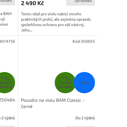
 košíku
Do košíku
2 490 Kč
ra BAM
Tento obal pro violu nabízí mnoho
ují
praktických prvků, ale zejména opravdu
tními
spolehlivou ochranu pro váš nástroj.
Jeho...
8014750
Kód:
050055
Z
Z
–12 %
ZDARMA
DARMA
D
D
 250464
Pouzdro na violu BAM Classic -
A
A
černé
R
R
 2 týdnů
Do 2 týdnů