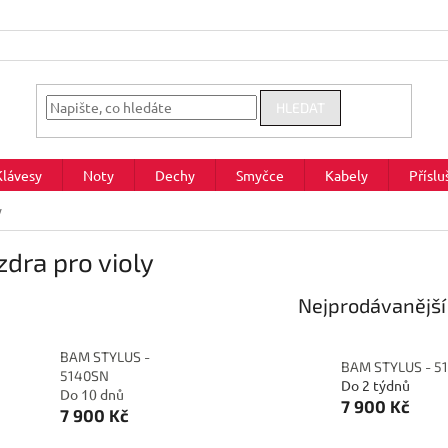
HLEDAT
Klávesy
Noty
Dechy
Smyčce
Kabely
Příslu
y
dra pro violy
Nejprodávanější
BAM STYLUS -
BAM STYLUS - 5
5140SN
Do 2 týdnů
Do 10 dnů
7 900 Kč
7 900 Kč