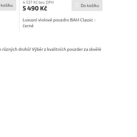
M
M
4 537 Kč bez DPH
 košíku
Do košíku
5 490 Kč
A
A
Luxusní violové pouzdro BAM Classic -
černé
m různých druhů! Výběr z kvalitních pouzder za skvělé