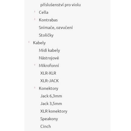
příslušenství pro violu
Cella
Kontrabas
Snímače, ozvučení
Stoličky
Kabely
Midi kabely
Nástrojové
Mikrofonní
XLR-XLR
XLR-JACK
Konektory
Jack 6,3mm
Jack 3,5mm
XLR konektory
Speakony
Cinch