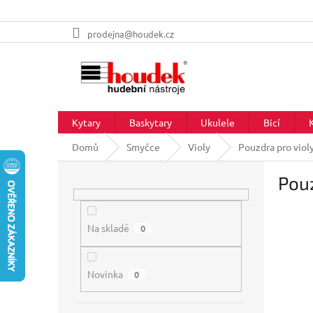
Přejít
prodejna@houdek.cz
na
obsah
Kytary
Baskytary
Ukulele
Bicí
Domů
Smyčce
Violy
Pouzdra pro viol
P
Pouz
o
s
t
r
Na skladě
0
a
n
Novinka
n
0
í
p