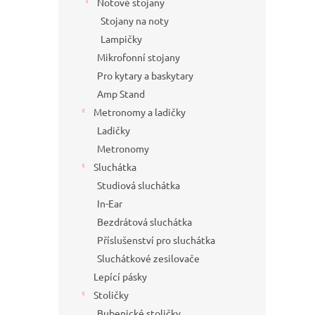
Notové stojany
Stojany na noty
Lampičky
Mikrofonní stojany
Pro kytary a baskytary
Amp Stand
Metronomy a ladičky
Ladičky
Metronomy
Sluchátka
Studiová sluchátka
In-Ear
Bezdrátová sluchátka
Příslušenství pro sluchátka
Sluchátkové zesilovače
Lepící pásky
Stoličky
Bubenické stoličky