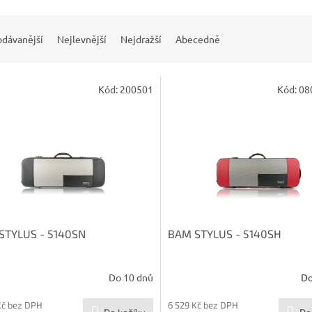
odávanější
Nejlevnější
Nejdražší
Abecedně
Kód:
200501
Kód:
08
STYLUS - 5140SN
BAM STYLUS - 5140SH
Do 10 dnů
Do
Kč bez DPH
6 529 Kč bez DPH