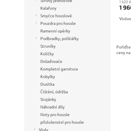
Struny jednotlivé
1 620 
1 96
Kalafuny
Smyčce houslové
Violo
Pouzdra pro housle
Ramenní opěrky
Podbradky, polštářky
Struníky
Pořiďte
ceny na
Kolíčky
Dolaďovače
Kompletní garnitura
Kobylky
Dusítka
Čištění, údržba
Stojánky
Náhradní díly
Noty pro housle
příslušenství pro housle
Violy