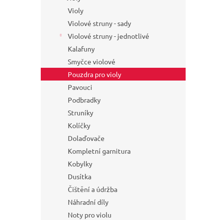
Violy
Violové struny - sady
Violové struny - jednotlivé
Kalafuny
Smyčce violové
Pouzdra pro violy
Pavouci
Podbradky
Struníky
Kolíčky
Dolaďovače
Kompletní garnitura
Kobylky
Dusítka
Čištění a údržba
Náhradní díly
Noty pro violu