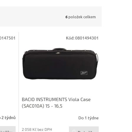
6
položek celkem
0147501
Kód:
0801494301
BACIO INSTRUMENTS Viola Case
(SAC010A) 15 - 16,5
 2 týdnů
Do 1 týdne
2 058 Kč bez DPH