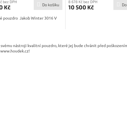
Kč bez DPH
8 678 Kč bez DPH
Do košíku
Do
0 Kč
10 500 Kč
vé pouzdro Jakob Winter 3016 V
O
v
 svému nástroji kvalitní pouzdro, které jej bude chránit před poškození
l
 www.houdek.cz!
á
d
a
c
í
p
r
v
k
y
v
ý
p
i