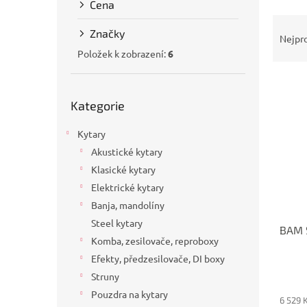
Cena
a
Ř
n
Značky
a
e
Nejpr
z
l
Položek k zobrazení:
6
e
V
n
Přeskočit
ý
í
Kategorie
kategorie
p
p
i
r
Kytary
s
o
Akustické kytary
p
d
Klasické kytary
r
u
o
k
Elektrické kytary
d
t
Banja, mandolíny
u
ů
Steel kytary
BAM 
k
Komba, zesilovače, reproboxy
t
Efekty, předzesilovače, DI boxy
ů
Struny
Pouzdra na kytary
6 529 