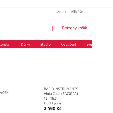
CZK
Přihlášení
NÁKUPNÍ
Prázdný košík
KOŠÍK
šenství
Dárky
Studio
Ozvučení
Světla
Zna
BACIO INSTRUMENTS
140SH
Viola Case (SAC010A)
15 - 16,5
Do 1 týdne
2 490 Kč