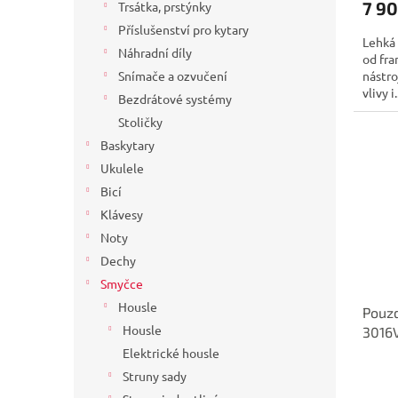
7 90
Trsátka, prstýnky
Příslušenství pro kytary
Lehká
Náhradní díly
od fra
nástro
Snímače a ozvučení
vlivy i.
Bezdrátové systémy
Stoličky
Baskytary
Ukulele
Bicí
Klávesy
Noty
Dechy
Smyčce
Housle
Pouzd
Housle
3016
Elektrické housle
Struny sady