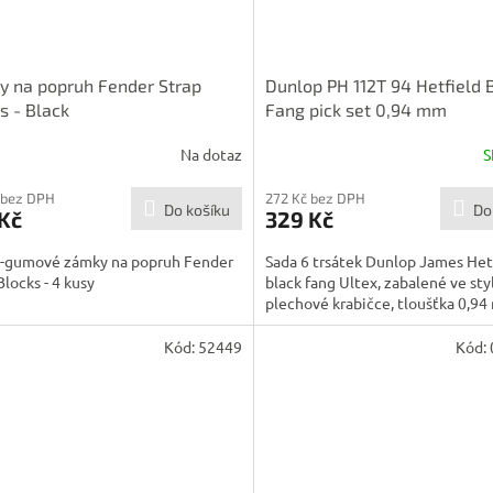
 na popruh Fender Strap
Dunlop PH 112T 94 Hetfield 
s - Black
Fang pick set 0,94 mm
Na dotaz
S
 bez DPH
272 Kč bez DPH
Do košíku
Do
Kč
329 Kč
o-gumové zámky na popruh Fender
Sada 6 trsátek Dunlop James Het
Blocks - 4 kusy
black fang Ultex, zabalené ve sty
plechové krabičce, tloušťka 0,94 
Kód:
52449
Kód: