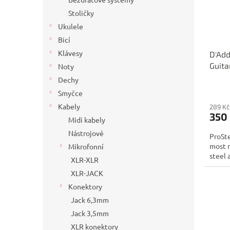
Stoličky
Ukulele
Bicí
Klávesy
D'Add
Guita
Noty
.125,
Dechy
Smyčce
Kabely
289 Kč
350
Midi kabely
Nástrojové
ProSte
most m
Mikrofonní
steel 
XLR-XLR
XLR-JACK
Konektory
Jack 6,3mm
Jack 3,5mm
XLR konektory