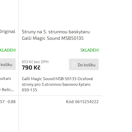
riginal
Struny na 5. strunnou baskytaru
Galli Magic Sound MSB50135
KLADEM
SKLADEM
653 Kč bez DPH
 košíku
Do košíku
790 Kč
uitars
Galli Magic Sound MSB-50135 Ocelové
struny pro 5.strunnou basovou kytaru
Relic...
050-135
7 - 0.88
Kód:
0615254222