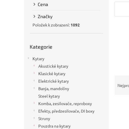
Cena
a
n
Značky
e
l
Položek k zobrazení:
1092
Přeskočit
Kategorie
kategorie
Kytary
Akustické kytary
Klasické kytary
Ř
Elektrické kytary
a
Nejpr
Banja, mandolíny
z
Steel kytary
e
V
n
Komba, zesilovače, reproboxy
ý
í
Efekty, předzesilovače, DI boxy
p
p
Struny
i
r
Pouzdra na kytary
s