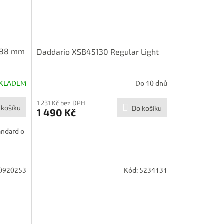
0.88 mm
Daddario XSB45130 Regular Light
KLADEM
Do 10 dnů
1 231 Kč bez DPH
 košíku
Do košíku
1 490 Kč
andard o
0920253
Kód:
5234131