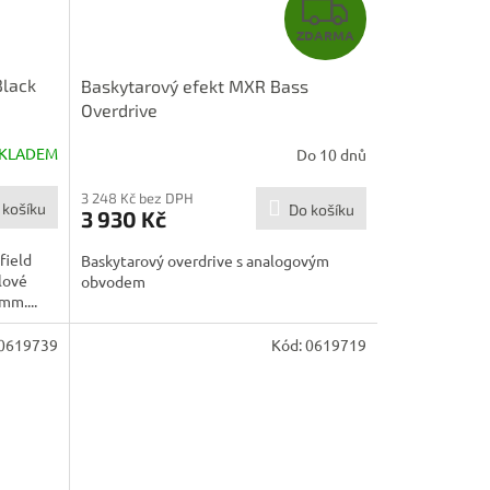
Z
ZDARMA
D
Black
Baskytarový efekt MXR Bass
A
Overdrive
R
KLADEM
Do 10 dnů
M
3 248 Kč bez DPH
 košíku
Do košíku
3 930 Kč
A
field
Baskytarový overdrive s analogovým
lové
obvodem
mm....
0619739
Kód:
0619719