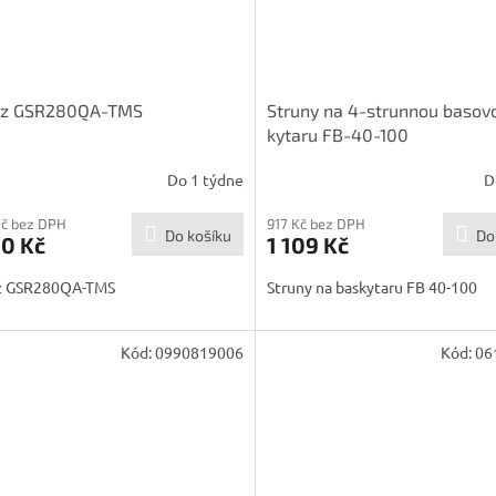
ez GSR280QA-TMS
Struny na 4-strunnou basov
kytaru FB-40-100
Do 1 týdne
D
Kč bez DPH
917 Kč bez DPH
Do košíku
Do
90 Kč
1 109 Kč
z GSR280QA-TMS
Struny na baskytaru FB 40-100
Kód:
0990819006
Kód:
06