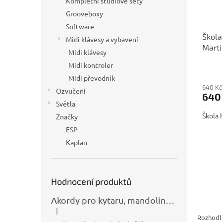
Kompletní studiové sety
Grooveboxy
Software
Škola
Midi klávesy a vybavení
Mart
Midi klávesy
Midi kontroler
Midi převodník
640 Kč
Ozvučení
640
Světla
Škola 
Značky
ESP
Kaplan
Hodnocení produktů
Akordy pro kytaru, mandolínu, banjo, basu a klávesy
|
Hodnocení produktu je 5 z 5 hvězdiček.
Rozhodli