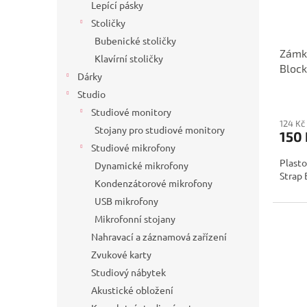
Lepící pásky
Stoličky
Bubenické stoličky
Zámky
Klavírní stoličky
Block
Dárky
Studio
Studiové monitory
124 Kč
Stojany pro studiové monitory
150 
Studiové mikrofony
Plast
Dynamické mikrofony
Strap 
Kondenzátorové mikrofony
USB mikrofony
Mikrofonní stojany
Nahravací a záznamová zařízení
Zvukové karty
Studiový nábytek
Akustické obložení