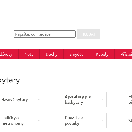
HLEDAT
Klávesy
Noty
Dechy
Smyčce
Kabely
Příslu
kytary
Aparatury pro
E
Basové kytary
baskytary
p
D
b
Ladičky a
Pouzdra a
S
metronomy
povlaky