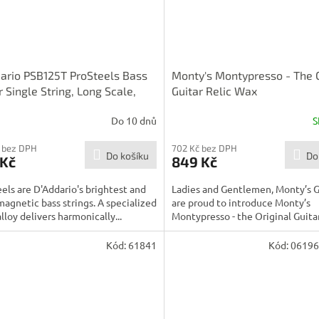
ario PSB125T ProSteels Bass
Monty's Montypresso - The O
r Single String, Long Scale,
Guitar Relic Wax
 Tapered
Do 10 dnů
S
 bez DPH
702 Kč bez DPH
Do košíku
Do
 Kč
849 Kč
els are D'Addario's brightest and
Ladies and Gentlemen, Monty’s G
agnetic bass strings. A specialized
are proud to introduce Monty’s
alloy delivers harmonically...
Montypresso - the Original Guitar 
Kód:
61841
Kód:
061965