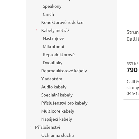
Speakony
Cinch
Konektorové redukce
Kabely metráž
Strun
Nástrojové
Gall
Mikrofonní
Reproduktorové
Dvoulinky
653 Kč
790
Reproduktorové kabely
Y adaptéry
Galli
Audio kabely
struny
045-1
Speciální kabely
Příslušenství pro kabely
Multicore kabely
Napájecí kabely
Příslušenství
Ochranna sluchu