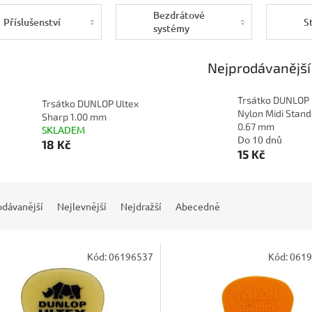
Bezdrátové
Příslušenství
S
systémy
Nejprodávanější
Trsátko DUNLOP
Trsátko DUNLOP Ultex
Nylon Midi Stan
Sharp 1.00 mm
0.67 mm
SKLADEM
Do 10 dnů
18 Kč
15 Kč
odávanější
Nejlevnější
Nejdražší
Abecedně
Kód:
06196537
Kód:
0619