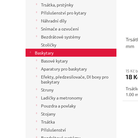
o
Trsátka, prstýnky
p
d
r
Příslušenství pro kytary
u
o
k
Náhradní díly
d
t
Snímače a ozvučení
u
ů
Bezdrátové systémy
Trsát
k
Stoličky
mm
t
Baskytary
ů
Basové kytary
Aparatury pro baskytary
15 Kč 
18 K
Efekty, předzesilovače, DI boxy pro
baskytary
Trsátk
Struny
1.00 
Ladičky a metronomy
Pouzdra a povlaky
Stojany
Trsátka
Příslušenství
Bezdrátové systémy