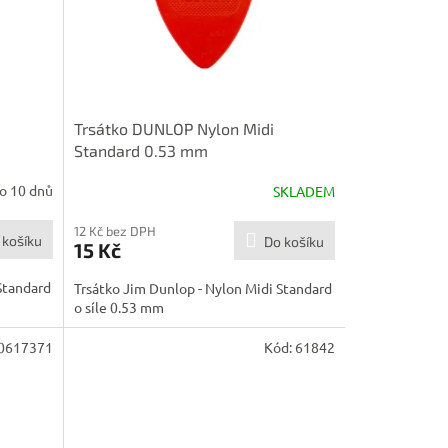
Trsátko DUNLOP Nylon Midi
Standard 0.53 mm
o 10 dnů
SKLADEM
Průměrné
hodnocení
produktu
12 Kč bez DPH
 košíku
Do košíku
15 Kč
je
5,0
Standard
Trsátko Jim Dunlop - Nylon Midi Standard
z
o síle 0.53 mm
5
hvězdiček.
0617371
Kód:
61842