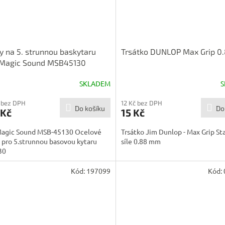
y na 5. strunnou baskytaru
Trsátko DUNLOP Max Grip 
i Magic Sound MSB45130
SKLADEM
S
 bez DPH
12 Kč bez DPH
Do košíku
Do
 Kč
15 Kč
 Magic Sound MSB-45130 Ocelové
Trsátko Jim Dunlop - Max Grip St
 pro 5.strunnou basovou kytaru
síle 0.88 mm
30
Kód:
197099
Kód: