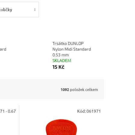
toličky
Trsátko DUNLOP
dard
Nylon Midi Standard
0.53 mm
SKLADEM
15 Kč
1092
položek celkem
71 - 0.67
Kód:
061971