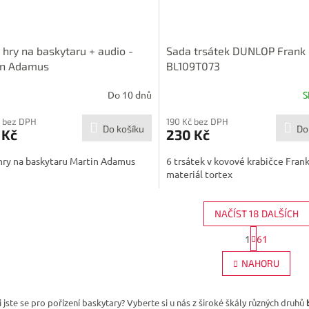
 hry na baskytaru + audio -
Sada trsátek DUNLOP Frank 
in Adamus
BL109T073
Do 10 dnů
S
 bez DPH
190 Kč bez DPH
Do košíku
Do
 Kč
230 Kč
hry na baskytaru Martin Adamus
6 trsátek v kovové krabičce Frank
materiál tortex
NAČÍST 18 DALŠÍCH
S
1
61
O
t
r
v
NAHORU
á
l
n
á
k
d
o
 jste se pro pořízení baskytary? Vyberte si u nás z široké škály různých druhů