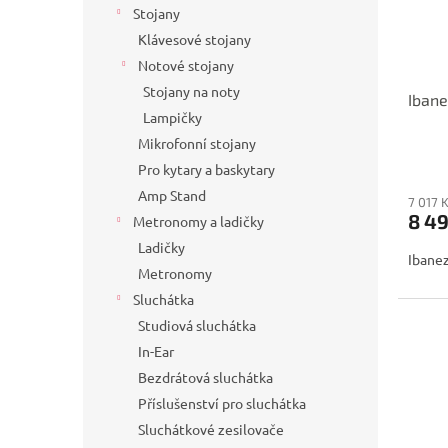
Stojany
Klávesové stojany
Notové stojany
Stojany na noty
Iban
Lampičky
Mikrofonní stojany
Pro kytary a baskytary
Amp Stand
7 017 
8 4
Metronomy a ladičky
Ladičky
Ibane
Metronomy
Sluchátka
Studiová sluchátka
In-Ear
Bezdrátová sluchátka
Příslušenství pro sluchátka
Sluchátkové zesilovače