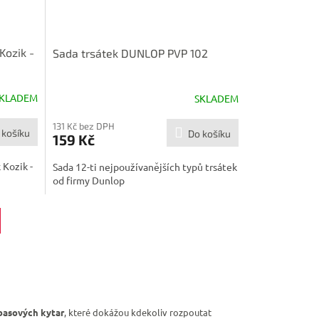
Kozik -
Sada trsátek DUNLOP PVP 102
KLADEM
SKLADEM
Průměrné
hodnocení
produktu
131 Kč bez DPH
 košíku
Do košíku
159 Kč
je
5,0
 Kozik -
Sada 12-ti nejpoužívanějších typů trsátek
z
od firmy Dunlop
5
hvězdiček.
basových kytar
, které dokážou kdekoliv rozpoutat