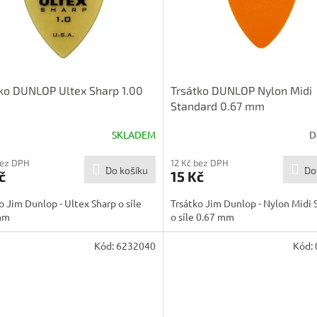
ko DUNLOP Ultex Sharp 1.00
Trsátko DUNLOP Nylon Midi
Standard 0.67 mm
SKLADEM
D
bez DPH
12 Kč bez DPH
Do košíku
Do
č
15 Kč
o Jim Dunlop - Ultex Sharp o síle
Trsátko Jim Dunlop - Nylon Midi 
mm
o síle 0.67 mm
Kód:
6232040
Kód: