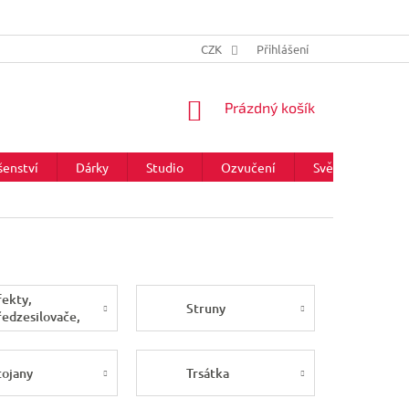
CZK
Přihlášení
NÁKUPNÍ
Prázdný košík
KOŠÍK
šenství
Dárky
Studio
Ozvučení
Světla
Zna
fekty,
Struny
ředzesilovače,
I boxy pro
askytary
tojany
Trsátka