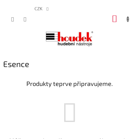
CZK
Přejít
NÁKUP
na
obsah
KOŠÍK
Esence
Produkty teprve připravujeme.