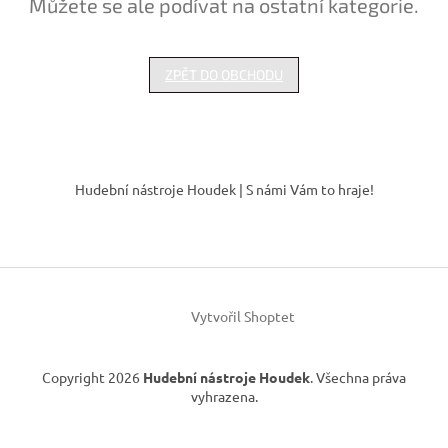
Můžete se ale podívat na ostatní kategorie.
ZPĚT DO OBCHODU
Z
á
Hudební nástroje Houdek | S námi Vám to hraje!
p
a
t
í
Vytvořil Shoptet
Copyright 2026
Hudební nástroje Houdek
. Všechna práva
vyhrazena.