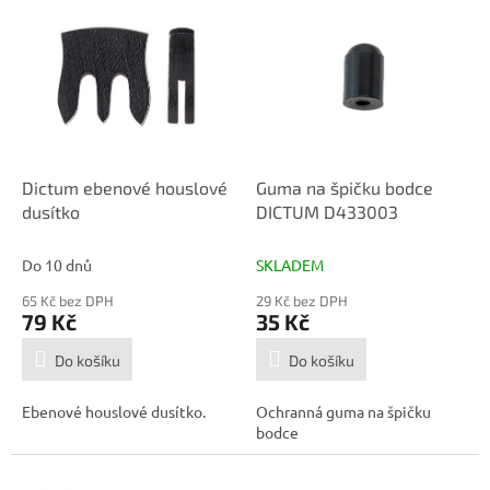
ý
p
i
s
p
r
o
d
Dictum ebenové houslové
Guma na špičku bodce
u
dusítko
DICTUM D433003
k
t
Do 10 dnů
SKLADEM
ů
65 Kč bez DPH
29 Kč bez DPH
79 Kč
35 Kč
Do košíku
Do košíku
Ebenové houslové dusítko.
Ochranná guma na špičku
bodce