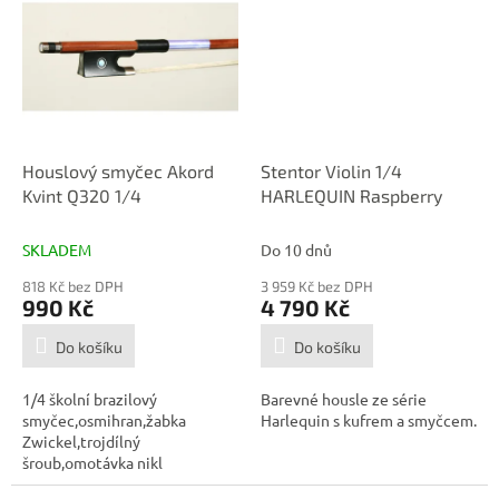
Houslový smyčec Akord
Stentor Violin 1/4
Kvint Q320 1/4
HARLEQUIN Raspberry
SKLADEM
Do 10 dnů
818 Kč bez DPH
3 959 Kč bez DPH
990 Kč
4 790 Kč
Do košíku
Do košíku
1/4 školní brazilový
Barevné housle ze série
smyčec,osmihran,žabka
Harlequin s kufrem a smyčcem.
Zwickel,trojdílný
šroub,omotávka nikl