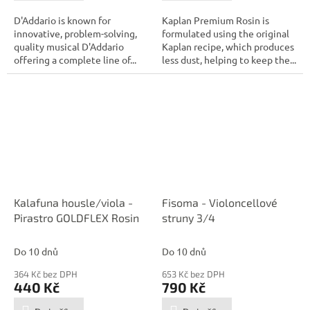
D'Addario is known for
Kaplan Premium Rosin is
innovative, problem-solving,
formulated using the original
quality musical D'Addario
Kaplan recipe, which produces
offering a complete line of...
less dust, helping to keep the...
Kalafuna housle/viola -
Fisoma - Violoncellové
Pirastro GOLDFLEX Rosin
struny 3/4
Do 10 dnů
Do 10 dnů
364 Kč bez DPH
653 Kč bez DPH
440 Kč
790 Kč