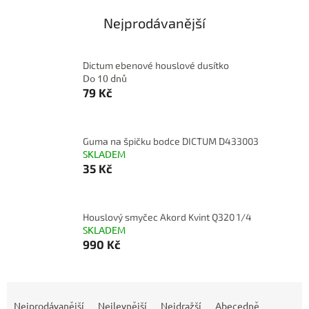
Nejprodávanější
Dictum ebenové houslové dusítko
Do 10 dnů
79 Kč
Guma na špičku bodce DICTUM D433003
SKLADEM
35 Kč
Houslový smyčec Akord Kvint Q320 1/4
SKLADEM
990 Kč
Ř
a
Nejprodávanější
Nejlevnější
Nejdražší
Abecedně