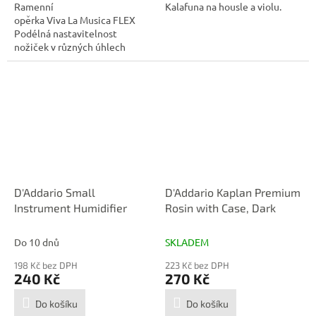
Ramenní
Kalafuna na housle a violu.
opěrka Viva La Musica FLEX
Podélná nastavitelnost
nožiček v různých úhlech
Materiál: plast...
D'Addario Small
D'Addario Kaplan Premium
Instrument Humidifier
Rosin with Case, Dark
Do 10 dnů
SKLADEM
198 Kč bez DPH
223 Kč bez DPH
240 Kč
270 Kč
Do košíku
Do košíku