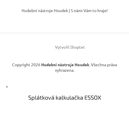
Z
p
á
i
Hudební nástroje Houdek | S námi Vám to hraje!
p
s
u
a
t
í
Vytvořil Shoptet
Copyright 2026
Hudební nástroje Houdek
. Všechna práva
vyhrazena.
×
Splátková kalkulačka ESSOX