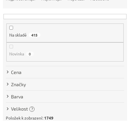
z
e
n
í
p
Na skladě
415
r
o
d
Novinka
0
u
k
t
Cena
ů
Značky
Barva
Velikost
?
Položek k zobrazení:
1749
V