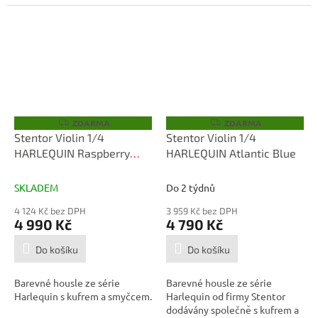
of...
ZDARMA
ZDARMA
Z
Z
D
D
Stentor Violin 1/4
Stentor Violin 1/4
A
A
HARLEQUIN Raspberry
HARLEQUIN Atlantic Blue
R
R
M
M
Pink
A
A
SKLADEM
Do 2 týdnů
4 124 Kč bez DPH
3 959 Kč bez DPH
4 990 Kč
4 790 Kč
Do košíku
Do košíku
Barevné housle ze série
Barevné housle ze série
Harlequin s kufrem a smyčcem.
Harlequin od firmy Stentor
dodávány společně s kufrem a