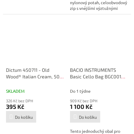
nylonový potah, celoobvodový
zip s vnějšími výztužnými
stuhami,...
Dictum 450711 - Old
BACIO INSTRUMENTS
Wood® Italian Cream, 50
Basic Cello Bag BGC001
ml
4/4
SKLADEM
Do 1 týdne
326 Kč bez DPH
909 Kč bez DPH
395 Kč
1 100 Kč
Do košíku
Do košíku
Tento jednoduchý obal pro