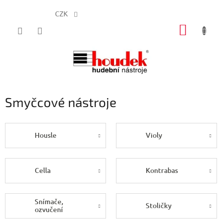
CZK
Přejít
NÁKUP
na
obsah
KOŠÍK
Smyčcové nástroje
Housle
Violy
Cella
Kontrabas
Snímače,
Stoličky
ozvučení