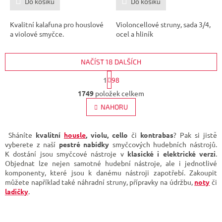
Do košíku
Do košíku
Kvalitní kalafuna pro houslové
Violoncellové struny, sada 3/4,
a violové smyčce.
ocel a hliník
NAČÍST 18 DALŠÍCH
S
1
98
t
O
r
1749
položek celkem
v
á
l
NAHORU
n
á
k
d
o
v
a
Sháníte
kvalitní
housle
, violu, cello
či
kontrabas
? Pak si jistě
á
c
vyberete z naší
pestré nabídky
smyčcových hudebních nástrojů.
n
í
K dostání jsou smyčcové nástroje v
klasické i elektrické verzi
.
í
p
Objednat lze nejen samotné hudební nástroje, ale i jednotlivé
r
komponenty, které jsou k danému nástroji zapotřebí. Zakoupit
v
můžete například také náhradní struny, přípravky na údržbu,
noty
či
k
ladičky
.
y
v
ý