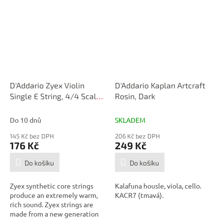
D'Addario Zyex Violin
D'Addario Kaplan Artcraft
Single E String, 4/4 Scale,
Rosin, Dark
Medium Tension
Do 10 dnů
SKLADEM
145 Kč bez DPH
206 Kč bez DPH
176 Kč
249 Kč
Do košíku
Do košíku
Zyex synthetic core strings
Kalafuna housle, viola, cello.
produce an extremely warm,
KACR7 (tmavá).
rich sound. Zyex strings are
made from a new generation