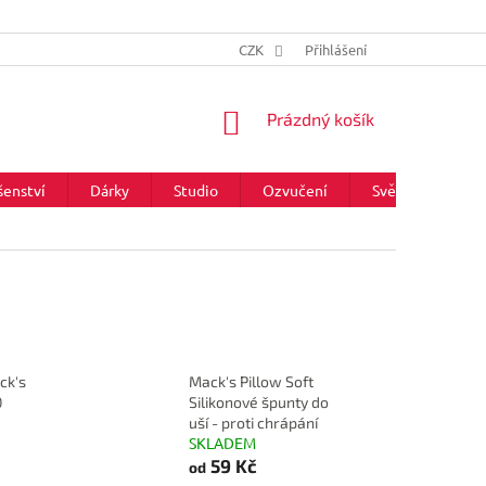
CZK
Přihlášení
NÁKUPNÍ
Prázdný košík
KOŠÍK
šenství
Dárky
Studio
Ozvučení
Světla
Zna
ck's
Mack's Pillow Soft
0
Silikonové špunty do
uší - proti chrápání
SKLADEM
59 Kč
od