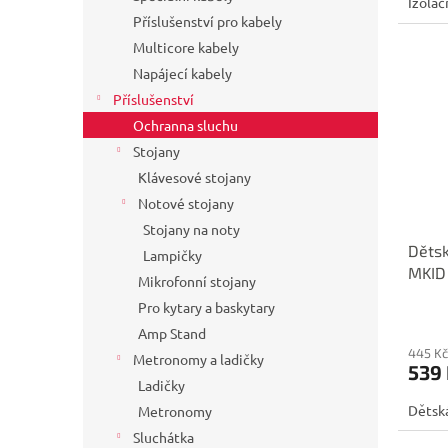
Izolač
Příslušenství pro kabely
Multicore kabely
Napájecí kabely
Příslušenství
Ochranna sluchu
Stojany
Klávesové stojany
Notové stojany
Stojany na noty
Dětsk
Lampičky
MKID
Mikrofonní stojany
Pro kytary a baskytary
Amp Stand
445 Kč
Metronomy a ladičky
539
Ladičky
Dětská
Metronomy
Sluchátka