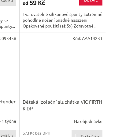
 košíku
59 Kč
od
Tvarovatelné silikonové špunty Extrémně
pohodlné nošení Snadné nasazení
by se
Opakované použití (až 5x) Zdravotně...
Špunty...
:
093456
Kód:
AAA14231
efender
Dětská izolační sluchátka VIC FIRTH
KIDP
 1 týdne
Na objednávku
673 Kč bez DPH
 košíku
Do košíku