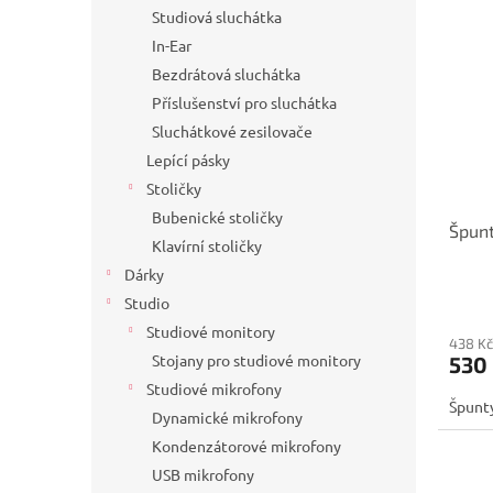
Studiová sluchátka
In-Ear
Bezdrátová sluchátka
Příslušenství pro sluchátka
Sluchátkové zesilovače
Lepící pásky
Stoličky
Bubenické stoličky
Špunt
Klavírní stoličky
Dárky
Studio
Studiové monitory
438 Kč
Stojany pro studiové monitory
530
Studiové mikrofony
Špunty
Dynamické mikrofony
Kondenzátorové mikrofony
USB mikrofony