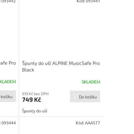
:
093442
Kód:
093441
afe Pro
Špunty do uší ALPINE MusicSafe Pro
Black
KLADEM
SKLADEM
619 Kč bez DPH
 košíku
Do košíku
749 Kč
Špunty do uší
:
093444
Kód:
AAA577