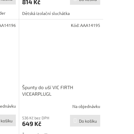
814 Kč
der
Dětská izolační sluchátka
AA14196
Kód:
AAA14195
Špunty do uší VIC FIRTH
VICEARPLUGL
jednávku
Na objednávku
536 Kč bez DPH
 košíku
Do košíku
649 Kč