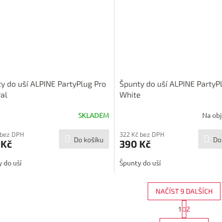
y do uší ALPINE PartyPlug Pro
Špunty do uší ALPINE PartyP
al
White
SKLADEM
Na ob
 bez DPH
322 Kč bez DPH
Do košíku
Do
 Kč
390 Kč
 do uší
Špunty do uší
NAČÍST 9 DALŠÍCH
S
1
2
O
t
r