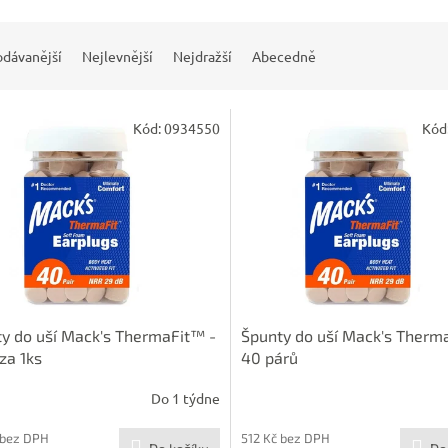
odávanější
Nejlevnější
Nejdražší
Abecedně
Kód:
0934550
Kód
y do uší Mack's ThermaFit™ -
Špunty do uší Mack's Therm
za 1ks
40 párů
Do 1 týdne
 bez DPH
512 Kč bez DPH