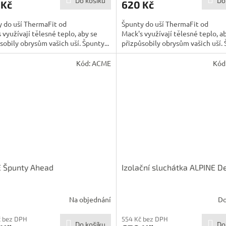
Do košíku
Do
 Kč
620 Kč
 do uší ThermaFit od
Špunty do uší ThermaFit od
 využívají tělesné teplo, aby se
Mack's využívají tělesné teplo, a
sobily obrysům vašich uší. Špunty...
přizpůsobily obrysům vašich uší. 
Kód:
ACME
Kód
 Špunty Ahead
Izolační sluchátka ALPINE D
Na objednání
Do
č bez DPH
554 Kč bez DPH
Do košíku
Do