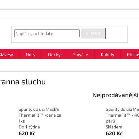
HLEDAT
Klávesy
Noty
Dechy
Smyčce
Kabely
Příslu
ranna sluchu
Nejprodávanější
Špunty do uší Mack's
Špunty do uší Ma
ThermaFit™ -cena za
ThermaFit™ - 4
1ks
párů
Do 1 týdne
Skladem
620 Kč
620 Kč