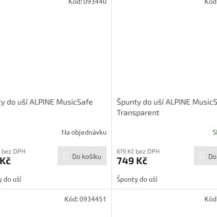
Kód:
093440
Kód
y do uší ALPINE MusicSafe
Špunty do uší ALPINE MusicS
Transparent
Na objednávku
S
 bez DPH
619 Kč bez DPH
Do košíku
Do
 Kč
749 Kč
 do uší
Špunty do uší
Kód:
0934451
Kód