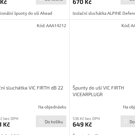
 Kč
670 Kč
ionální špunty do uší Ahead
Izolační sluchátka ALPINE Defen
Kód:
AAA14212
Kód:
A
ční sluchátka VIC FIRTH dB 22
Špunty do uší VIC FIRTH
VICEARPLUGR
Na objednávku
Na ob
Kč bez DPH
536 Kč bez DPH
Do košíku
Do
1 Kč
649 Kč