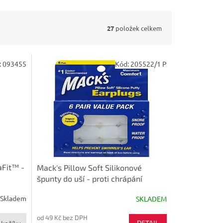
27
položek celkem
:
093455
Kód:
205522/1 P
aFit™ -
Mack's Pillow Soft Silikonové
špunty do uší - proti chrápání
Skladem
SKLADEM
od 49 Kč bez DPH
DETAIL