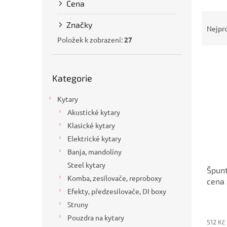
Cena
a
Ř
n
Značky
a
e
Nejpr
z
l
Položek k zobrazení:
27
e
V
n
Přeskočit
ý
í
Kategorie
kategorie
p
p
i
r
Kytary
s
o
Akustické kytary
p
d
Klasické kytary
r
u
o
k
Elektrické kytary
d
t
Banja, mandolíny
u
ů
Steel kytary
Špunt
k
Komba, zesilovače, reproboxy
cena 
t
Efekty, předzesilovače, DI boxy
ů
Struny
Pouzdra na kytary
512 Kč