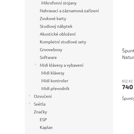
Mikrofonní stojany
Nahravací a záznamová zařízení
Zvukové karty
Studiový nábytek
Akustické obložení
Kompletní studiové sety
Grooveboxy
Špunt
Natur
Software
Midi klávesy a vybavení
Midi klávesy
Midi kontroler
612 Kč
740
Midi převodník
Ozvučení
Špunty
Světla
Značky
ESP
Kaplan