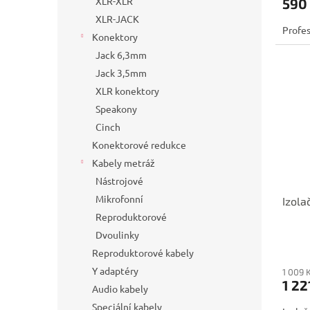
XLR-XLR
590
XLR-JACK
Profes
Konektory
Jack 6,3mm
Jack 3,5mm
XLR konektory
Speakony
Cinch
Konektorové redukce
Kabely metráž
Nástrojové
Mikrofonní
Izola
Reproduktorové
Dvoulinky
Reproduktorové kabely
Y adaptéry
1 009 
1 22
Audio kabely
Speciální kabely