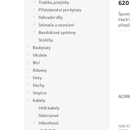
620
Trsátka, prstýnky
Příslušenství pro kytary
Špunty
Náhradní díly
Mack's
přizpů
Snímače a ozvučení
Bezdrátové systémy
Stoličky
Baskytary
Ukulele
Bicí
Klávesy
Noty
Dechy
Smyčce
ACME
Kabely
Midi kabely
Nástrojové
Mikrofonní
488 K