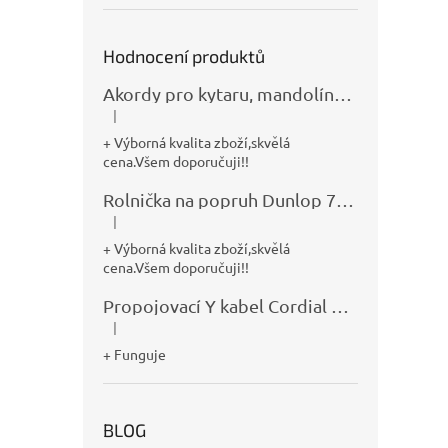
Hodnocení produktů
Akordy pro kytaru, mandolínu, banjo, basu a klávesy
|
Hodnocení produktu je 5 z 5 hvězdiček.
+ Výborná kvalita zboží,skvělá
cena.Všem doporučuji!!
Rolnička na popruh Dunlop 7100
|
Hodnocení produktu je 5 z 5 hvězdiček.
+ Výborná kvalita zboží,skvělá
cena.Všem doporučuji!!
Propojovací Y kabel Cordial CFY0,9VPP
|
Hodnocení produktu je 5 z 5 hvězdiček.
+ Funguje
BLOG