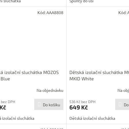
ní sluchátka
Špunty do uší
Kód:
AAA8808
Kód:
á izolační sluchátka MOZOS
Dětská izolační sluchátka 
 Blue
MKID White
Na objednávku
Na ob
 bez DPH
536 Kč bez DPH
Do košíku
Do
 Kč
649 Kč
 izolační sluchátka
Dětská izolační sluchátka