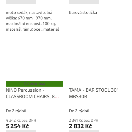
moto sedák, nastavitelná
Barová stolička
výška: 670 mm - 970 mm,
maximální nosnost: 100 kg,
materiál rámu: ocel, materiál
sedáku:...
ZDARMA
Z
D
NINO Percussion -
TAMA - BAR STOOL 30"
A
CLASSROOM CHAIRS, 8
MBS30B
R
M
PCS NINO959
A
Do 2 týdnů
Do 2 týdnů
4 342 Kč bez DPH
2 341 Kč bez DPH
5 254 Kč
2 832 Kč