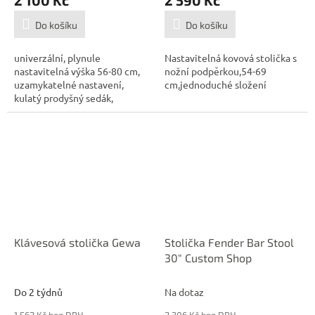
Do košíku
Do košíku
univerzální, plynule
Nastavitelná kovová stolička s
nastavitelná výška 56-80 cm,
nožní podpěrkou,54-69
uzamykatelné nastavení,
cm,jednoduché složení
kulatý prodyšný sedák,
skládací, robustní...
Klávesová stolička Gewa
Stolička Fender Bar Stool
30" Custom Shop
Do 2 týdnů
Na dotaz