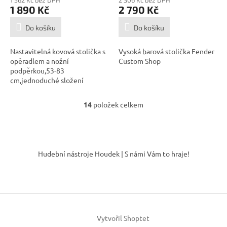
1 562 Kč bez DPH
2 306 Kč bez DPH
1 890 Kč
2 790 Kč
Do košíku
Do košíku
Nastavitelná kovová stolička s
Vysoká barová stolička Fender
opěradlem a nožní
Custom Shop
podpěrkou,53-83
cm,jednoduché složení
14
položek celkem
O
v
l
á
Z
d
á
Hudební nástroje Houdek | S námi Vám to hraje!
a
p
c
a
í
t
p
í
r
v
k
Vytvořil Shoptet
y