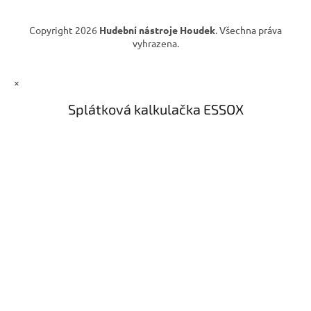
v
ý
Copyright 2026
Hudební nástroje Houdek
. Všechna práva
p
vyhrazena.
i
s
u
×
Splátková kalkulačka ESSOX