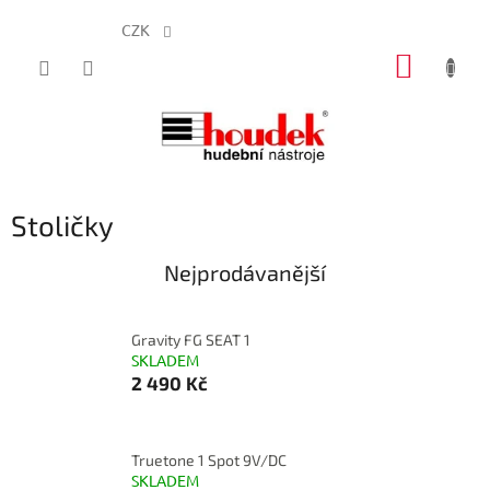
CZK
Přejít
NÁKUP
na
obsah
KOŠÍK
Stoličky
Nejprodávanější
Gravity FG SEAT 1
SKLADEM
2 490 Kč
Truetone 1 Spot 9V/DC
SKLADEM