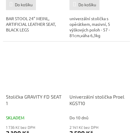
Do košíku
Do košíku
BAR STOOL 24" MEINL,
univerzální stolička s
ARTIFICIAL LEATHER SEAT,
opěrátkem, masivní, 5
BLACK LEGS
výškových poloh - 57 -
81cm,váha 6,3kg
Stolička GRAVITY FD SEAT
Univerzální stolička Proel
1
KGST10
SKLADEM
Do 10 dnů
1 736 Kč bez DPH
2 141 Kč bez DPH
2 100 Kč
2 590 Kč