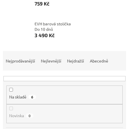
759 Kč
EVH barová stolička
Do 10 dnů
3 490 Kč
Ř
a
Nejprodávanější
Nejlevnější
Nejdražší
Abecedně
z
e
n
í
p
Na skladě
6
r
o
d
Novinka
0
u
k