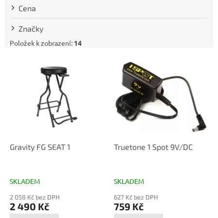
t
Cena
ů
Značky
Položek k zobrazení:
14
V
ý
p
i
s
p
r
o
d
Gravity FG SEAT 1
Truetone 1 Spot 9V/DC
u
k
t
SKLADEM
SKLADEM
ů
2 058 Kč bez DPH
627 Kč bez DPH
2 490 Kč
759 Kč