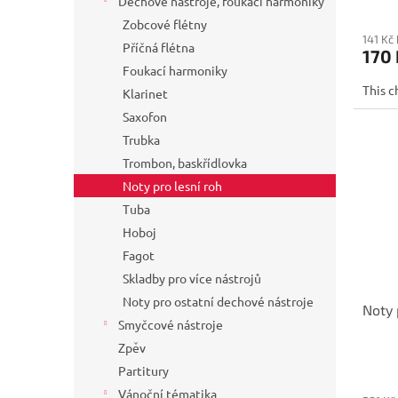
Dechové nástroje, foukací harmoniky
Zobcové flétny
141 Kč
Příčná flétna
170 
Foukací harmoniky
This c
Klarinet
Saxofon
Trubka
Trombon, baskřídlovka
Noty pro lesní roh
Tuba
Hoboj
Fagot
Skladby pro více nástrojů
Noty pro ostatní dechové nástroje
Noty 
Smyčcové nástroje
Zpěv
Partitury
Vánoční tématika