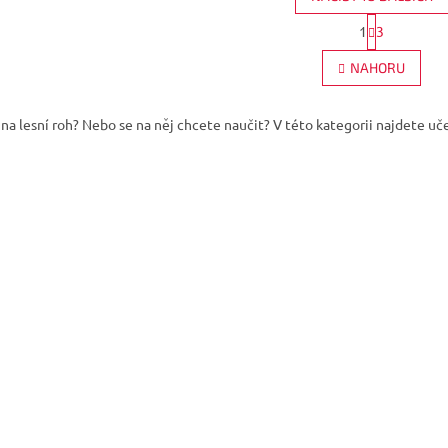
S
1
3
O
t
r
v
NAHORU
á
l
n
á
k
d
o
na lesní roh? Nebo se na něj chcete naučit? V této kategorii najdete uče
a
v
c
á
í
n
p
í
r
v
k
y
v
ý
p
i
s
u