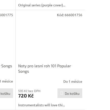
Original series (purple cover)...
6001775
Kód:
666001756
y Songs
Noty pro lesní roh 101 Popular
Songs
1 měsíce
Do 1 měsíce
595 Kč bez DPH
 košíku
Do košíku
720 Kč
Instrumentalists will love thi...