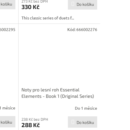
273 Kč bez DPH
 košíku
Do košíku
330 Kč
This classic series of duets f...
6002295
Kód:
666002276
Noty pro lesní roh Essential
Elements - Book 1 (Original Series)
1 měsíce
Do 1 měsíce
238 Kč bez DPH
 košíku
Do košíku
288 Kč