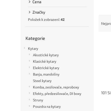
Cena
a
n
Značky
e
Ř
l
Položek k zobrazení:
42
a
Nejpr
z
e
Přeskočit
Kategorie
kategorie
V
n
ý
í
Kytary
p
p
i
Akustické kytary
r
s
o
Klasické kytary
p
d
Elektrické kytary
r
u
Banja, mandolíny
o
k
Steel kytary
d
t
Komba, zesilovače, reproboxy
u
ů
101 S
k
Efekty, předzesilovače, DI boxy
t
Struny
ů
Pouzdra na kytary