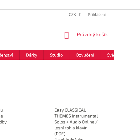
CZK
Přihlášení
NÁKUPNÍ
Prázdný košík
KOŠÍK
šenství
Dárky
Studio
Ozvučení
Světla
Zna
ou
Easy CLASSICAL
he
THEMES Instrumental
adby
Solos + Audio Online /
lesní roh a klavír
(PDF)
Na objednávku