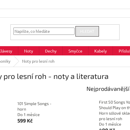
HLEDAT
Klávesy
Noty
Dechy
Smyčce
Kabely
Příslu
moniky
Noty pro lesní roh
 pro lesní roh - noty a literatura
Nejprodávanější
First 50 Songs Y
101 Simple Songs -
Should Play on t
horn
Horn sólové skl
Do 1 měsíce
pro lesní roh
599 Kč
Do 1 měsíce