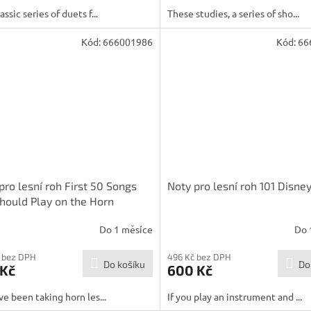
assic series of duets f...
These studies, a series of sho...
Kód:
666001986
Kód:
66
pro lesní roh First 50 Songs
Noty pro lesní roh 101 Disne
hould Play on the Horn
Do 1 měsíce
Do 
 bez DPH
496 Kč bez DPH
Do košíku
Do
 Kč
600 Kč
've been taking horn les...
If you play an instrument and ...