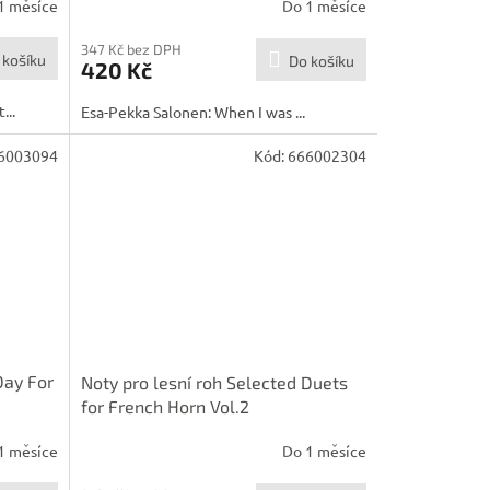
1 měsíce
Do 1 měsíce
347 Kč bez DPH
 košíku
Do košíku
420 Kč
...
Esa-Pekka Salonen: When I was ...
6003094
Kód:
666002304
Day For
Noty pro lesní roh Selected Duets
for French Horn Vol.2
1 měsíce
Do 1 měsíce