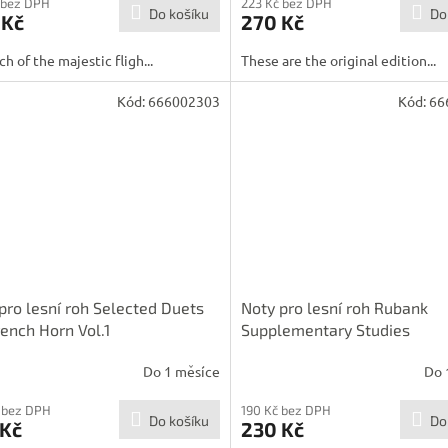
 bez DPH
223 Kč bez DPH
Do košíku
Do
 Kč
270 Kč
ch of the majestic fligh...
These are the original edition...
Kód:
666002303
Kód:
66
pro lesní roh Selected Duets
Noty pro lesní roh Rubank
rench Horn Vol.1
Supplementary Studies
Do 1 měsíce
Do 
 bez DPH
190 Kč bez DPH
Do košíku
Do
 Kč
230 Kč