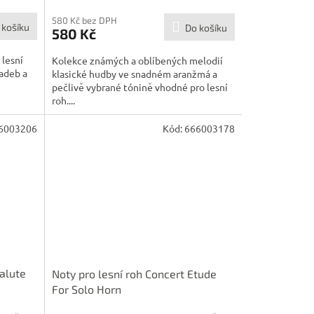
580 Kč bez DPH
 košíku
Do košíku
580 Kč
 lesní
Kolekce známých a oblíbených melodií
ladeb a
klasické hudby ve snadném aranžmá a
pečlivě vybrané tónině vhodné pro lesní
roh....
6003206
Kód:
666003178
Salute
Noty pro lesní roh Concert Etude
For Solo Horn