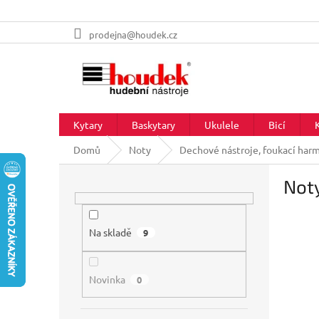
Přejít
prodejna@houdek.cz
na
obsah
Kytary
Baskytary
Ukulele
Bicí
Domů
Noty
Dechové nástroje, foukací har
P
Noty
o
s
t
r
Na skladě
9
a
n
Novinka
n
0
í
p