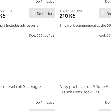
Do 1 měsíce
Do 
 bez DPH
174 Kč bez DPH
Do košíku
Do
Kč
210 Kč
hart includes advice on ...
This work commemorates the 50t
Kód:
666003132
Kód:
66
pro lesní roh Sea Eagle
Noty pro lesní roh A Tune A 
French Horn Book One
Do 1 měsíce
Do 