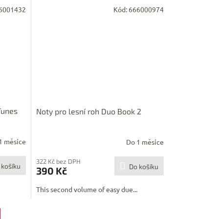
6001432
Kód:
666000974
Tunes
Noty pro lesní roh Duo Book 2
1 měsíce
Do 1 měsíce
322 Kč bez DPH
 košíku
Do košíku
390 Kč
This second volume of easy due...