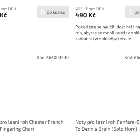
 bez DPH
405 Kč bez DPH
Do košíku
Do
 Kč
490 Kč
Pokud jste se naučili dost hrát na
roh, abyste se mohli pustit do sk
zahrát si tyto skladby toto je...
Kód:
666003230
Kód:
66
pro lesní roh Chester French
Noty pro lesní roh Fanfare-
Fingering Chart
To Dennis Brain (Solo Horn)