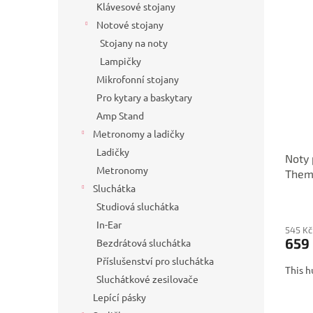
Klávesové stojany
Notové stojany
Stojany na noty
Lampičky
Mikrofonní stojany
Pro kytary a baskytary
Amp Stand
Metronomy a ladičky
Ladičky
Noty 
Metronomy
Them
Sluchátka
Studiová sluchátka
In-Ear
545 Kč
659
Bezdrátová sluchátka
Příslušenství pro sluchátka
This h
Sluchátkové zesilovače
Lepící pásky