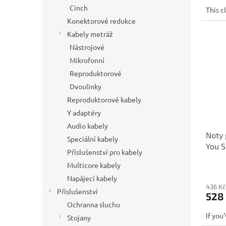
Cinch
This cl
Konektorové redukce
Kabely metráž
Nástrojové
Mikrofonní
Reproduktorové
Dvoulinky
Reproduktorové kabely
Y adaptéry
Audio kabely
Noty 
Speciální kabely
You S
Příslušenství pro kabely
Multicore kabely
Napájecí kabely
436 Kč
Příslušenství
528
Ochranna sluchu
If you
Stojany