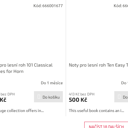
Kód:
666001677
Kód:
66
pro lesní roh 101 Classical
Noty pro lesní roh Ten Easy 
es for Horn
Do 1 měsíce
Do 
 bez DPH
413 Kč bez DPH
Do košíku
Do
 Kč
500 Kč
uge collection offers in...
This useful book contains an i...
NAČÍST 18 DALŠÍCH