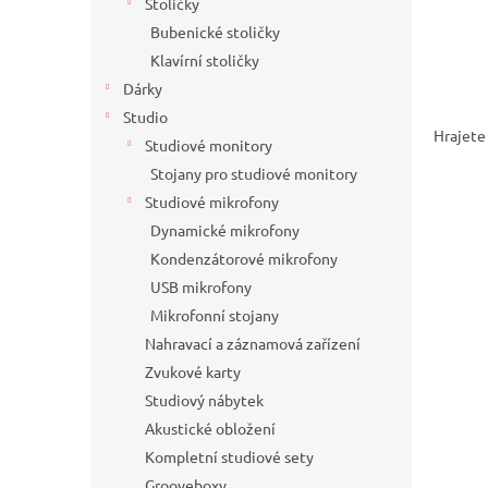
Stoličky
Bubenické stoličky
Klavírní stoličky
Dárky
Studio
Hrajete 
Studiové monitory
Stojany pro studiové monitory
Studiové mikrofony
Dynamické mikrofony
Kondenzátorové mikrofony
USB mikrofony
Mikrofonní stojany
Nahravací a záznamová zařízení
Zvukové karty
Studiový nábytek
Akustické obložení
Kompletní studiové sety
Grooveboxy