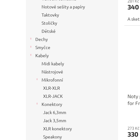
281 Kč
340
Notové sešity a papíry
Taktovky
A sket
Stoličky
Dětské
Dechy
Smyčce
Kabely
Midi kabely
Nástrojové
Mikrofonní
XLR-XLR
XLR-JACK
Noty 
for F
Konektory
Jack 6,3mm
Jack 3,5mm
XLR konektory
273 Kč
330
Speakony