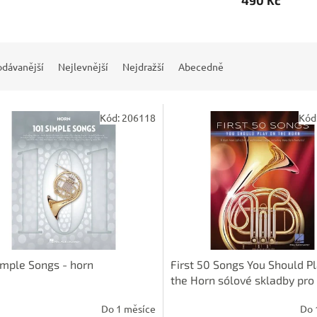
490 Kč
odávanější
Nejlevnější
Nejdražší
Abecedně
Kód:
206118
Kód
imple Songs - horn
First 50 Songs You Should P
the Horn sólové skladby pro 
roh
Do 1 měsíce
Do 