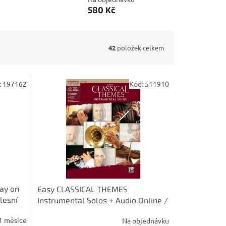
580 Kč
42
položek celkem
:
197162
Kód:
511910
lay on
Easy CLASSICAL THEMES
lesní
Instrumental Solos + Audio Online /
lesní roh a klavír (PDF)
1 měsíce
Na objednávku