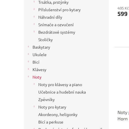
Trsátka, prstýnky
495 Kč
Příslušenství pro kytary
599
Náhradní díly
Snímače a ozvučení
Bezdrátové systémy
Stoličky
Baskytary
Ukulele
Bicí
Klávesy
Noty
Noty pro klávesy a piano
Učebnice a hudební nauka
Zpěvníky
Noty pro kytary
Noty 
Akordeony, heligonky
Horn 
Bicí a perkuse