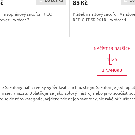
Kč
85 Kč
k na sopránový saxofon RICO
Plátek na altový saxofon Vandor
cover - tvrdost 3
RED CUT SR 261R - tvrdost 1
NAČÍST 18 DALŠÍCH
S
1
26
O
t
r
v
NAHORU
á
l
n
á
k
d
o
ie Saxofony nabízí velký výběr kvalitních nástrojů. Saxofon je jednopl
a
v
i našel v jazzu. Uplatňuje se jako sólový nástroj nebo jako součást s
c
á
e se do této kategorie, najdete zde nejen saxofony, ale také příslušenst
í
n
p
í
r
v
k
y