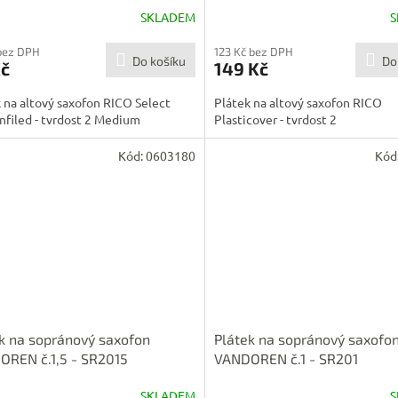
SKLADEM
S
bez DPH
123 Kč bez DPH
Do košíku
Do
Kč
149 Kč
 na altový saxofon RICO Select
Plátek na altový saxofon RICO
nfiled - tvrdost 2 Medium
Plasticover - tvrdost 2
Kód:
0603180
Kód
k na sopránový saxofon
Plátek na sopránový saxofo
REN č.1,5 - SR2015
VANDOREN č.1 - SR201
SKLADEM
S