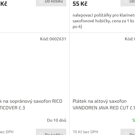
Do košíku
Do
 Kč
55 Kč
nalepovací polštářky pro klarinet
saxofonové hubičky, cena za 1 ks 
po 6)
Kód:
0602631
Kód:
k na sopránový saxofon RICO
Plátek na altový saxofon
TICOVER č.3
VANDOREN JAVA RED CUT č.1
SR261R
Do 10 dnů
S
bez DPH
70 Kč bez DPH
Do košíku
Do