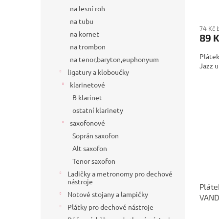
na lesní roh
na tubu
74 Kč 
na kornet
89 
na trombon
Plátek
na tenor,baryton,euphonyum
Jazz u
ligatury a kloboučky
klarinetové
B klarinet
ostatní klarinety
saxofonové
Soprán saxofon
Alt saxofon
Tenor saxofon
Ladičky a metronomy pro dechové
nástroje
Pláte
Notové stojany a lampičky
VANDO
Plátky pro dechové nástroje