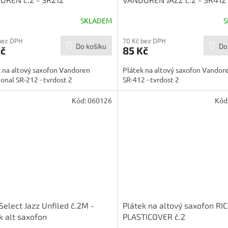
SKLADEM
S
bez DPH
70 Kč bez DPH
Do košíku
Do
Kč
85 Kč
 na altový saxofon Vandoren
Plátek na altový saxofon Vandor
ional SR-212 - tvrdost 2
SR-412 - tvrdost 2
Kód:
060126
Kód
Select Jazz Unfiled č.2M -
Plátek na altový saxofon RI
k alt saxofon
PLASTICOVER č.2