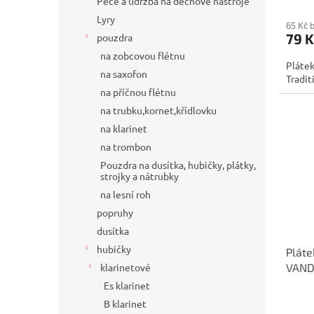
Péče a údržba na dechové nástroje
Lyry
65 Kč 
79 K
pouzdra
na zobcovou flétnu
Plátek
na saxofon
Tradit
na příčnou flétnu
na trubku,kornet,křídlovku
na klarinet
na trombon
Pouzdra na dusítka, hubičky, plátky,
strojky a nátrubky
na lesní roh
popruhy
dusítka
hubičky
Pláte
klarinetové
VAND
Es klarinet
B klarinet