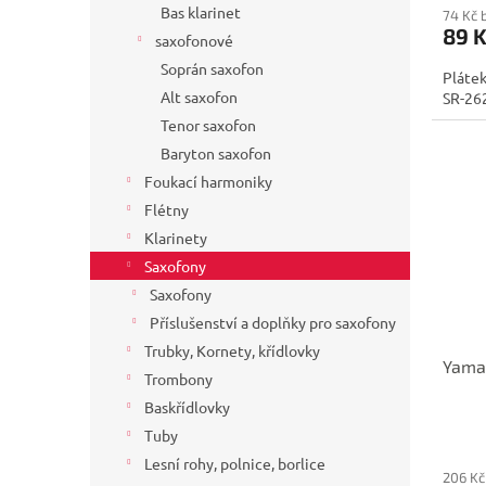
Bas klarinet
74 Kč 
89 
saxofonové
Soprán saxofon
Plátek
Alt saxofon
SR-262
Tenor saxofon
Baryton saxofon
Foukací harmoniky
Flétny
Klarinety
Saxofony
Saxofony
Příslušenství a doplňky pro saxofony
Trubky, Kornety, křídlovky
Yama
Trombony
Baskřídlovky
Tuby
Lesní rohy, polnice, borlice
206 Kč