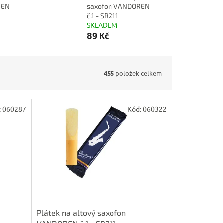
REN
saxofon VANDOREN
č.1 - SR211
SKLADEM
89 Kč
455
položek celkem
:
060287
Kód:
060322
Plátek na altový saxofon