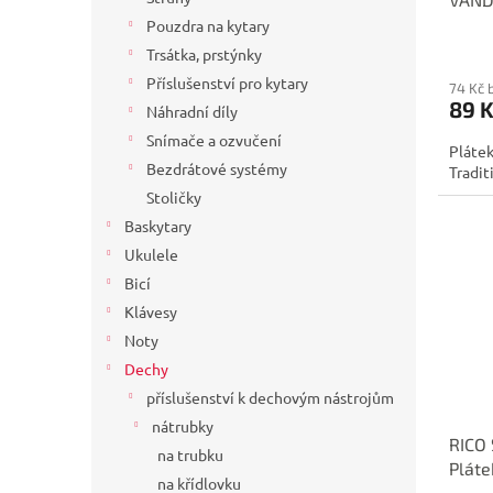
t
ů
Pouzdra na kytary
Trsátka, prstýnky
Příslušenství pro kytary
74 Kč 
89 
Náhradní díly
Snímače a ozvučení
Plátek
Bezdrátové systémy
Tradit
Stoličky
Baskytary
Ukulele
Bicí
Klávesy
Noty
Dechy
příslušenství k dechovým nástrojům
nátrubky
RICO 
na trubku
Pláte
na křídlovku