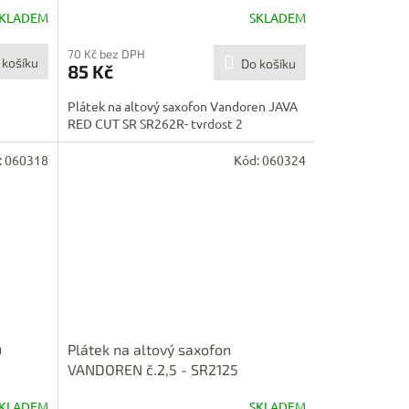
SR262R
KLADEM
SKLADEM
70 Kč bez DPH
 košíku
Do košíku
85 Kč
Plátek na altový saxofon Vandoren JAVA
RED CUT SR SR262R- tvrdost 2
:
060318
Kód:
060324
n
Plátek na altový saxofon
VANDOREN č.2,5 - SR2125
KLADEM
SKLADEM