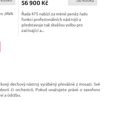
Do košíku
56 900 Kč
A
en JAVA
Řada 475 nabízí za méně peněz řadu
funkcí profesionálních nástrojů a
představuje tak skvělou volbu pro
začínající a...
átkový dechový nástroj vyráběný převážně z mosazi. Své
ouborů či orchestrů. Pokud uvažujete právě o saxofonu
ví a údržbu.