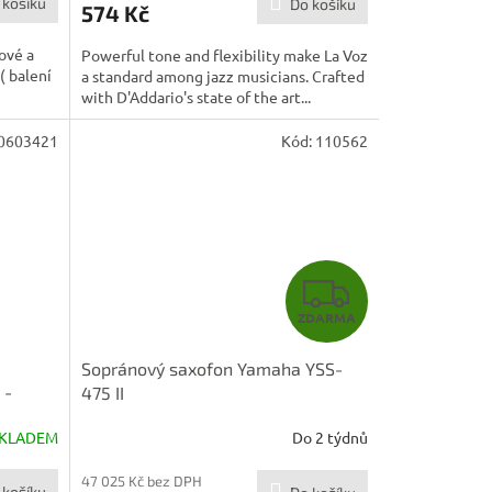
 košíku
Do košíku
574 Kč
ové a
Powerful tone and flexibility make La Voz
( balení
a standard among jazz musicians. Crafted
with D'Addario's state of the art...
0603421
Kód:
110562
Z
ZDARMA
D
Sopránový saxofon Yamaha YSS-
A
 -
475 II
R
KLADEM
Do 2 týdnů
M
47 025 Kč bez DPH
 košíku