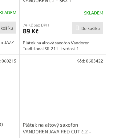
VANDOREN č.1 - SR211
KLADEM
SKLADEM
74 Kč bez DPH
 košíku
Do košíku
89 Kč
en JAZZ
Plátek na altový saxofon Vandoren
Traditional SR-211 - tvrdost 1
:
060215
Kód:
0603422
CO
Plátek na altový saxofon
VANDOREN JAVA RED CUT č.2 -