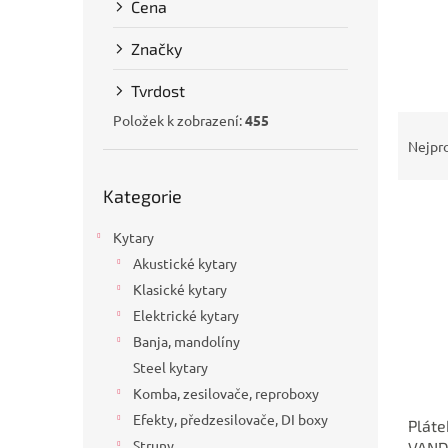
Cena
a
n
Značky
e
l
Tvrdost
Ř
Položek k zobrazení:
455
a
Nejpr
z
Přeskočit
e
Kategorie
kategorie
V
n
ý
í
Kytary
p
p
Akustické kytary
i
r
Klasické kytary
s
o
Elektrické kytary
p
d
r
u
Banja, mandolíny
o
k
Steel kytary
d
t
Komba, zesilovače, reproboxy
u
ů
Efekty, předzesilovače, DI boxy
Pláte
k
Struny
VAND