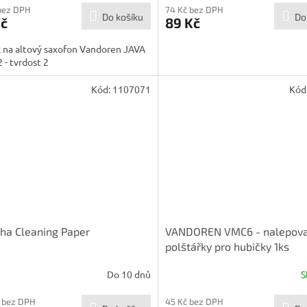
bez DPH
74 Kč bez DPH
Do košíku
Do
Kč
89 Kč
 na altový saxofon Vandoren JAVA
 - tvrdost 2
Kód:
1107071
Kód
ha Cleaning Paper
VANDOREN VMC6 - nalepova
polštářky pro hubičky 1ks
Do 10 dnů
S
 bez DPH
45 Kč bez DPH