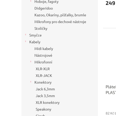
Hoboje, fagoty
249
Didgeridoo
Kazoo, Okaríny, píšťalky, brumle
Mikrofony pro dechové nástroje
Stoličky
Smyčce
Kabely
Midi kabely
Nástrojové
Mikrofonní
XLR-XLR
XLR-JACK
Konektory
Pláte
Jack 6,3mm
PLAS
Jack 3,5mm
XLR konektory
Speakony
82 Kč 
Cinch