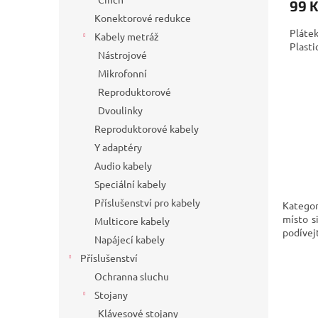
99 
Konektorové redukce
Pláte
Kabely metráž
Plasti
Nástrojové
Mikrofonní
Reproduktorové
Dvoulinky
Reproduktorové kabely
Y adaptéry
Audio kabely
Speciální kabely
Příslušenství pro kabely
Kategor
místo s
Multicore kabely
podívejt
Napájecí kabely
Příslušenství
Ochranna sluchu
Stojany
Klávesové stojany