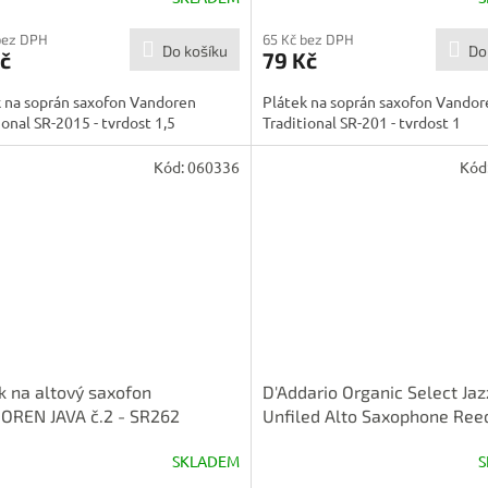
bez DPH
65 Kč bez DPH
Do košíku
Do
č
79 Kč
 na soprán saxofon Vandoren
Plátek na soprán saxofon Vandor
ional SR-2015 - tvrdost 1,5
Traditional SR-201 - tvrdost 1
Kód:
060336
Kód
k na altový saxofon
D'Addario Organic Select Jaz
OREN JAVA č.2 - SR262
Unfiled Alto Saxophone Ree
Strength 2 Soft
SKLADEM
S