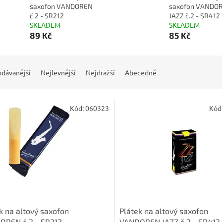
saxofon VANDOREN
saxofon VANDO
č.2 - SR212
JAZZ č.2 - SR412
SKLADEM
SKLADEM
89 Kč
85 Kč
odávanější
Nejlevnější
Nejdražší
Abecedně
Kód:
060323
Kód
k na altový saxofon
Plátek na altový saxofon
OREN č.2 - SR212
VANDOREN JAZZ č.2 - SR412