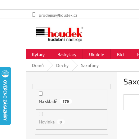
Přejít
prodejna@houdek.cz
na
obsah
Kytary
Baskytary
Ukulele
Bicí
Domů
Dechy
Saxofony
P
Sax
o
s
t
r
Na skladě
179
a
n
Novinka
n
0
í
p