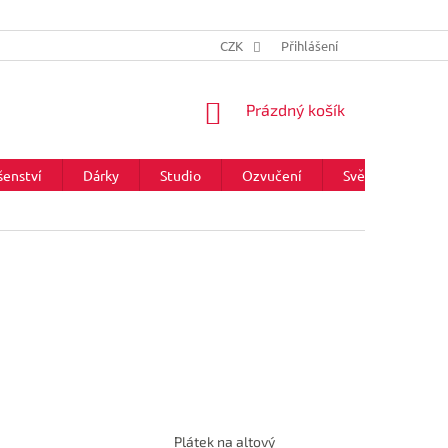
CZK
Přihlášení
NÁKUPNÍ
Prázdný košík
KOŠÍK
šenství
Dárky
Studio
Ozvučení
Světla
Zna
Plátek na altový