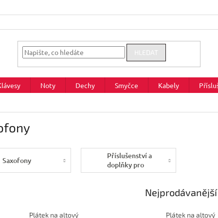
HLEDAT
Klávesy
Noty
Dechy
Smyčce
Kabely
Příslu
ofony
Příslušenství a
Saxofony
doplňky pro
saxofony
Nejprodávanější
Plátek na altový
Plátek na altový