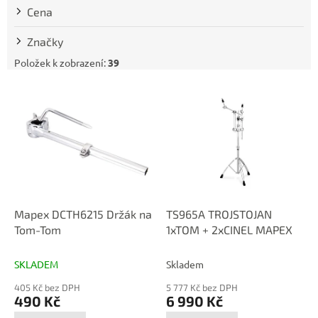
t
Cena
ů
Značky
Položek k zobrazení:
39
V
ý
p
i
s
p
r
o
d
Mapex DCTH6215 Držák na
TS965A TROJSTOJAN
u
Tom-Tom
1xTOM + 2xCINEL MAPEX
k
t
SKLADEM
Skladem
ů
405 Kč bez DPH
5 777 Kč bez DPH
490 Kč
6 990 Kč