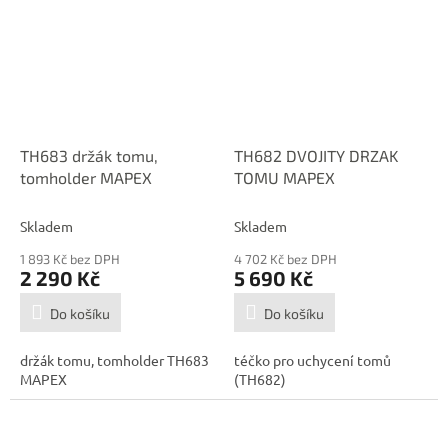
TH683 držák tomu,
TH682 DVOJITY DRZAK
tomholder MAPEX
TOMU MAPEX
Skladem
Skladem
1 893 Kč bez DPH
4 702 Kč bez DPH
2 290 Kč
5 690 Kč
Do košíku
Do košíku
držák tomu, tomholder TH683
téčko pro uchycení tomů
MAPEX
(TH682)