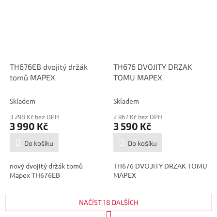
TH676EB dvojitý držák
TH676 DVOJITY DRZAK
tomů MAPEX
TOMU MAPEX
Skladem
Skladem
3 298 Kč bez DPH
2 967 Kč bez DPH
3 990 Kč
3 590 Kč
Do košíku
Do košíku
nový dvojitý držák tomů
TH676 DVOJITY DRZAK TOMU
Mapex TH676EB
MAPEX
NAČÍST 18 DALŠÍCH
S