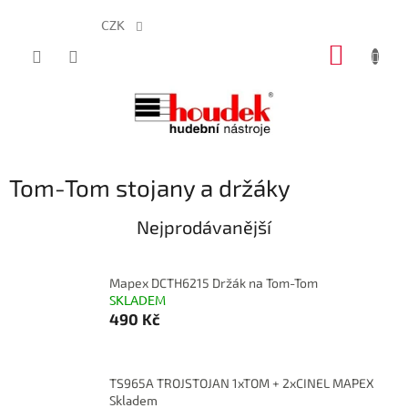
CZK
Přejít
NÁKUP
na
obsah
KOŠÍK
Tom-Tom stojany a držáky
Nejprodávanější
Mapex DCTH6215 Držák na Tom-Tom
SKLADEM
490 Kč
TS965A TROJSTOJAN 1xTOM + 2xCINEL MAPEX
Skladem