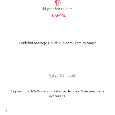
1
3
t
O
r
39
položek celkem
v
á
l
NAHORU
n
á
k
d
o
v
a
á
Z
c
n
í
á
í
Hudební nástroje Houdek | S námi Vám to hraje!
p
p
r
a
v
t
k
í
y
v
ý
Vytvořil Shoptet
p
i
s
Copyright 2026
Hudební nástroje Houdek
. Všechna práva
u
vyhrazena.
×