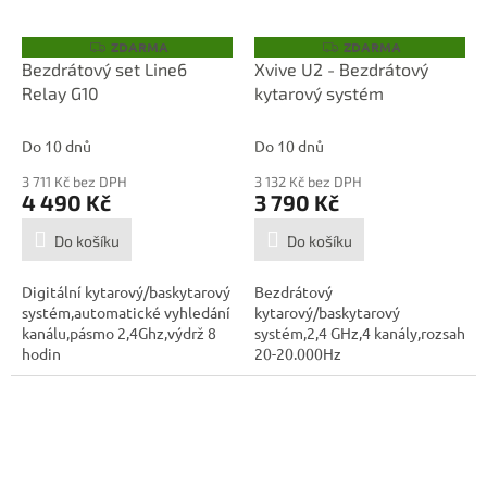
ZDARMA
ZDARMA
Z
Z
D
D
Bezdrátový set Line6
Xvive U2 - Bezdrátový
A
A
Relay G10
kytarový systém
R
R
M
M
A
A
Do 10 dnů
Do 10 dnů
3 711 Kč bez DPH
3 132 Kč bez DPH
4 490 Kč
3 790 Kč
Do košíku
Do košíku
Digitální kytarový/baskytarový
Bezdrátový
systém,automatické vyhledání
kytarový/baskytarový
kanálu,pásmo 2,4Ghz,výdrž 8
systém,2,4 GHz,4 kanály,rozsah
hodin
20-20.000Hz