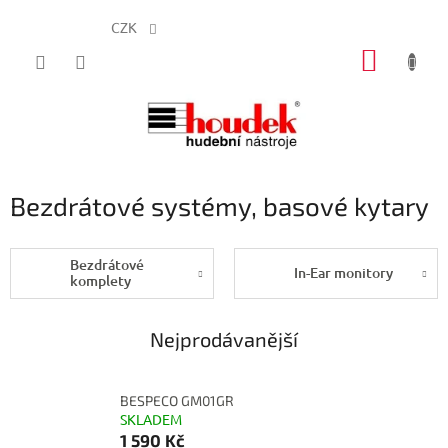
CZK
Přejít
NÁKUP
na
obsah
KOŠÍK
Bezdrátové systémy, basové kytary
Bezdrátové
In-Ear monitory
komplety
Nejprodávanější
BESPECO GM01GR
SKLADEM
1 590 Kč