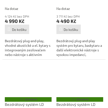
WL-20L
WL-20
A
A
Na dotaz
Na dotaz
4 124 Kč bez DPH
3 711 Kč bez DPH
4 990 Kč
4 490 Kč
Do košíku
Do košíku
Bezdrátový plug-and-play,
Bezdrátový plug-and-play
vhodné akustické a el. kytary s
systém pro kytaru, baskytaru a
integrovaným zesilovačem
další elektronické nástroje s
nebo nástroje s aktivním
vysokou impedancí,
snímačem,...
frekvenční...
ZDARMA
ZDARMA
Z
Z
D
D
Bezdrátový systém LD
Bezdrátový systém LD
A
A