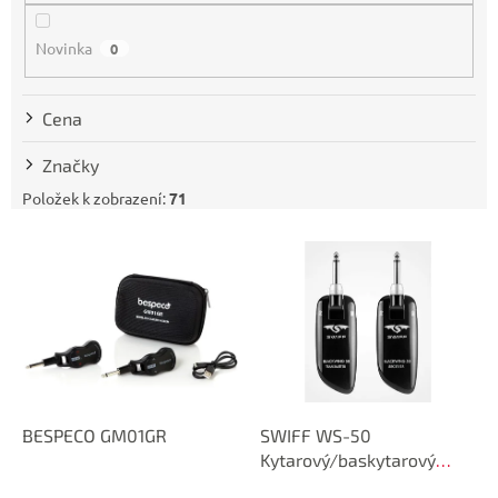
o
d
Novinka
0
u
k
t
Cena
ů
Značky
Položek k zobrazení:
71
V
ý
p
i
s
p
r
o
d
BESPECO GM01GR
SWIFF WS-50
u
Kytarový/baskytarový
k
bezdrátový set