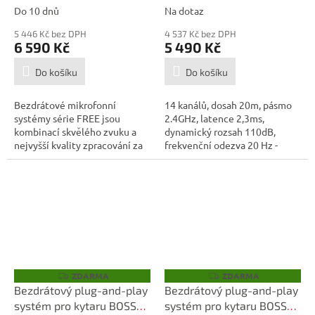
Do 10 dnů
Na dotaz
5 446 Kč bez DPH
4 537 Kč bez DPH
6 590 Kč
5 490 Kč
Do košíku
Do košíku
Bezdrátové mikrofonní
14 kanálů, dosah 20m, pásmo
systémy série FREE jsou
2.4GHz, latence 2,3ms,
kombinací skvělého zvuku a
dynamický rozsah 110dB,
nejvyšší kvality zpracování za
frekvenční odezva 20 Hz -
dostupnou...
20kHz, funkce...
ZDARMA
ZDARMA
Z
Z
D
D
Bezdrátový plug-and-play
Bezdrátový plug-and-play
A
A
systém pro kytaru BOSS
systém pro kytaru BOSS
R
R
M
M