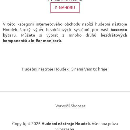
v
á
l
NAHORU
n
á
k
d
o
v
a
V této kategorii internetového obchodu nabízí hudební nástroje
á
c
Houdek široký výběr bezdrátových systémů pro vaši
basovou
n
í
kytaru
. Můžete si vybrat z mnoho druhů
bezdrátových
í
p
komponentů
a
In-Ear monitorů
.
r
v
k
Z
y
á
v
Hudební nástroje Houdek | S námi Vám to hraje!
p
ý
p
a
i
t
s
í
u
Vytvořil Shoptet
Copyright 2026
Hudební nástroje Houdek
. Všechna práva
vyhrazena.