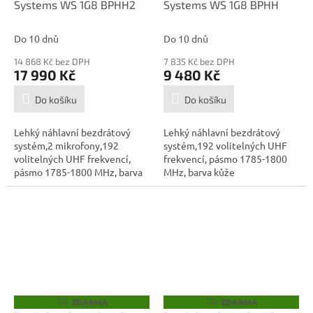
Systems WS 1G8 BPHH2
Systems WS 1G8 BPHH
R
R
M
M
A
A
Do 10 dnů
Do 10 dnů
14 868 Kč bez DPH
7 835 Kč bez DPH
17 990 Kč
9 480 Kč
Do košíku
Do košíku
Lehký náhlavní bezdrátový
Lehký náhlavní bezdrátový
systém,2 mikrofony,192
systém,192 volitelných UHF
volitelných UHF frekvencí,
frekvencí, pásmo 1785-1800
pásmo 1785-1800 MHz, barva
MHz, barva kůže
kůže
ZDARMA
ZDARMA
Z
Z
D
D