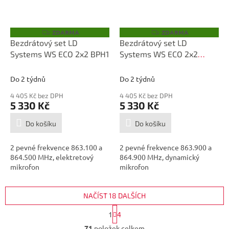
ZDARMA
ZDARMA
Z
Z
D
D
Bezdrátový set LD
Bezdrátový set LD
A
A
Systems WS ECO 2x2 BPH1
Systems WS ECO 2x2
R
R
M
M
HHD2
A
A
Do 2 týdnů
Do 2 týdnů
4 405 Kč bez DPH
4 405 Kč bez DPH
5 330 Kč
5 330 Kč
Do košíku
Do košíku
2 pevné frekvence 863.100 a
2 pevné frekvence 863.900 a
864.500 MHz, elektretový
864.900 MHz, dynamický
mikrofon
mikrofon
NAČÍST 18 DALŠÍCH
S
1
4
t
O
r
71
položek celkem