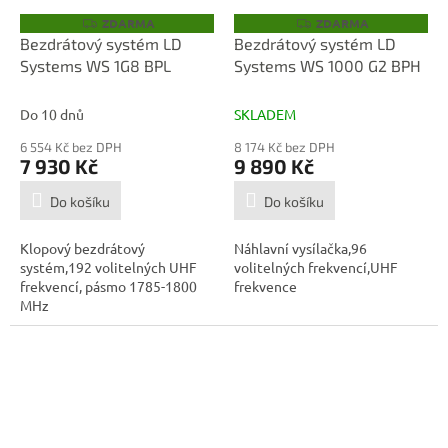
ZDARMA
ZDARMA
Z
Z
D
D
Bezdrátový systém LD
Bezdrátový systém LD
A
A
Systems WS 1G8 BPL
Systems WS 1000 G2 BPH
R
R
M
M
A
A
Do 10 dnů
SKLADEM
6 554 Kč bez DPH
8 174 Kč bez DPH
7 930 Kč
9 890 Kč
Do košíku
Do košíku
Klopový bezdrátový
Náhlavní vysílačka,96
systém,192 volitelných UHF
volitelných frekvencí,UHF
frekvencí, pásmo 1785-1800
frekvence
MHz