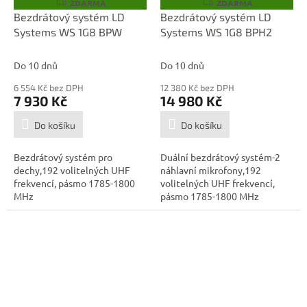
ZDARMA
ZDARMA
Z
Z
D
D
Bezdrátový systém LD
Bezdrátový systém LD
A
A
Systems WS 1G8 BPW
Systems WS 1G8 BPH2
R
R
M
M
A
A
Do 10 dnů
Do 10 dnů
6 554 Kč bez DPH
12 380 Kč bez DPH
7 930 Kč
14 980 Kč
Do košíku
Do košíku
Bezdrátový systém pro
Duální bezdrátový systém-2
dechy,192 volitelných UHF
náhlavní mikrofony,192
frekvencí, pásmo 1785-1800
volitelných UHF frekvencí,
MHz
pásmo 1785-1800 MHz