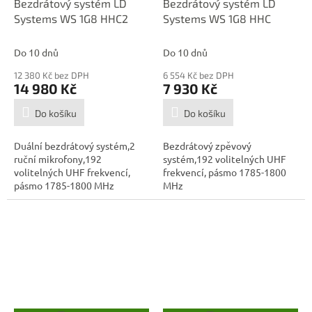
Bezdrátový systém LD
Bezdrátový systém LD
A
A
Systems WS 1G8 HHC2
Systems WS 1G8 HHC
R
R
M
M
A
A
Do 10 dnů
Do 10 dnů
12 380 Kč bez DPH
6 554 Kč bez DPH
14 980 Kč
7 930 Kč
Do košíku
Do košíku
Duální bezdrátový systém,2
Bezdrátový zpěvový
ruční mikrofony,192
systém,192 volitelných UHF
volitelných UHF frekvencí,
frekvencí, pásmo 1785-1800
pásmo 1785-1800 MHz
MHz