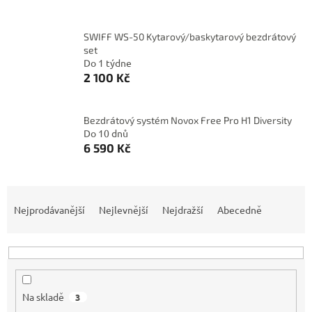
SWIFF WS-50 Kytarový/baskytarový bezdrátový
set
Do 1 týdne
2 100 Kč
Bezdrátový systém Novox Free Pro H1 Diversity
Do 10 dnů
6 590 Kč
Ř
a
Nejprodávanější
Nejlevnější
Nejdražší
Abecedně
z
e
n
í
p
Na skladě
3
r