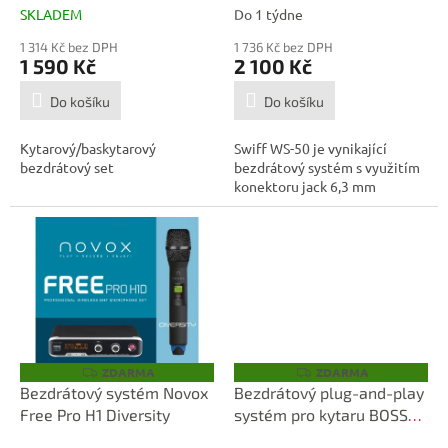
t
SKLADEM
Do 1 týdne
ů
1 314 Kč bez DPH
1 736 Kč bez DPH
1 590 Kč
2 100 Kč
Do košíku
Do košíku
Kytarový/baskytarový
Swiff WS-50 je vynikající
bezdrátový set
bezdrátový systém s využitím
konektoru jack 6,3 mm
ZDARMA
ZDARMA
Z
Z
D
D
Bezdrátový systém Novox
Bezdrátový plug-and-play
A
A
Free Pro H1 Diversity
systém pro kytaru BOSS
R
R
M
M
WL-50
A
A