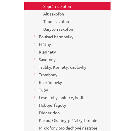
Soprán saxofon
Alt saxofon
Tenor saxofon
Baryton saxofon
Foukací harmoniky
Flétny
Klarinety
Saxofony
Trubky, Kornety, křídlovky
Trombony
Baskřídlovky
Tuby
Lesní rohy, polnice, borlice
Hoboje, fagoty
Didgeridoo
Kazoo, Okaríny, píšťalky, brumle
Mikrofony pro dechové nástroje