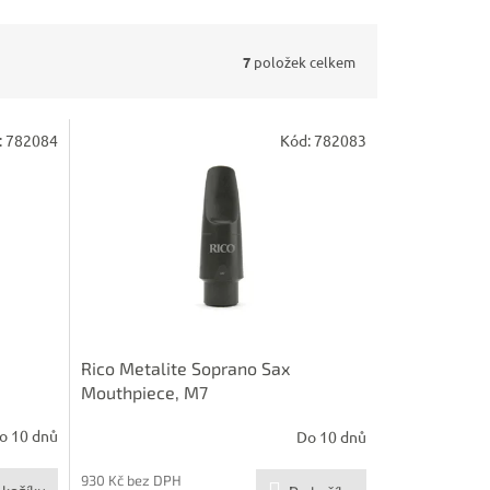
7
položek celkem
:
782084
Kód:
782083
Rico Metalite Soprano Sax
Mouthpiece, M7
o 10 dnů
Do 10 dnů
930 Kč bez DPH