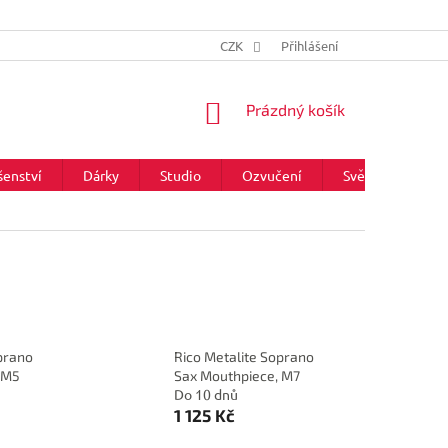
CZK
Přihlášení
NÁKUPNÍ
Prázdný košík
KOŠÍK
šenství
Dárky
Studio
Ozvučení
Světla
Zna
prano
Rico Metalite Soprano
 M5
Sax Mouthpiece, M7
Do 10 dnů
1 125 Kč