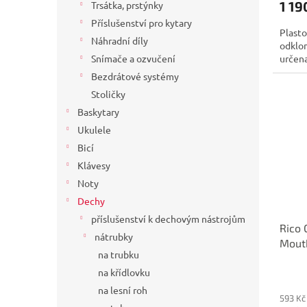
1 19
Trsátka, prstýnky
Příslušenství pro kytary
Plasto
Náhradní díly
odklon
určena
Snímače a ozvučení
Bezdrátové systémy
Stoličky
Baskytary
Ukulele
Bicí
Klávesy
Noty
Dechy
příslušenství k dechovým nástrojům
Rico 
nátrubky
Mouth
na trubku
na křídlovku
na lesní roh
593 Kč