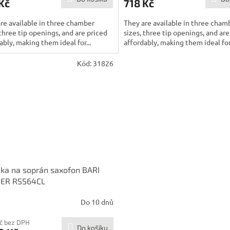
Kč
718 Kč
re available in three chamber
They are available in three cham
 three tip openings, and are priced
sizes, three tip openings, and are
ably, making them ideal for...
affordably, making them ideal for.
Kód:
31826
ka na soprán saxofon BARI
ER RSS64CL
Do 10 dnů
Kč bez DPH
Do košíku