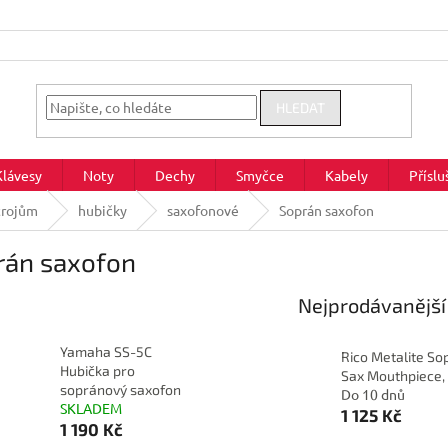
HLEDAT
Klávesy
Noty
Dechy
Smyčce
Kabely
Příslu
trojům
hubičky
saxofonové
Soprán saxofon
rán saxofon
Nejprodávanější
Yamaha SS-5C
Rico Metalite So
Hubička pro
Sax Mouthpiece,
sopránový saxofon
Do 10 dnů
SKLADEM
1 125 Kč
1 190 Kč