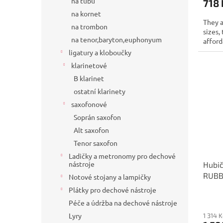
na tubu
718 
na kornet
They a
na trombon
sizes,
na tenor,baryton,euphonyum
afford
ligatury a kloboučky
klarinetové
B klarinet
ostatní klarinety
saxofonové
Soprán saxofon
Alt saxofon
Tenor saxofon
Ladičky a metronomy pro dechové
nástroje
Hubič
RUBB
Notové stojany a lampičky
Plátky pro dechové nástroje
Péče a údržba na dechové nástroje
Lyry
1 314 