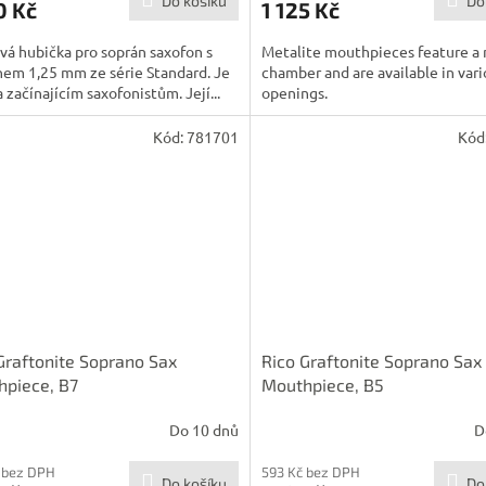
Do košíku
Do
0 Kč
1 125 Kč
vá hubička pro soprán saxofon s
Metalite mouthpieces feature 
em 1,25 mm ze série Standard. Je
chamber and are available in vari
 začínajícím saxofonistům. Její...
openings.
Kód:
781701
Kód
Graftonite Soprano Sax
Rico Graftonite Soprano Sax
piece, B7
Mouthpiece, B5
Do 10 dnů
D
 bez DPH
593 Kč bez DPH
Do košíku
Do