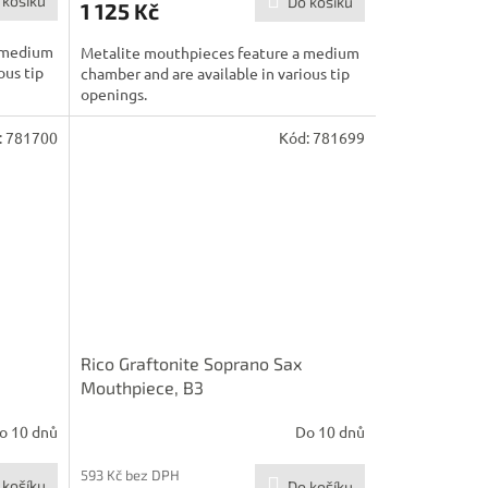
 košíku
Do košíku
1 125 Kč
a medium
Metalite mouthpieces feature a medium
ous tip
chamber and are available in various tip
openings.
:
781700
Kód:
781699
Rico Graftonite Soprano Sax
Mouthpiece, B3
o 10 dnů
Do 10 dnů
593 Kč bez DPH
 košíku
Do košíku