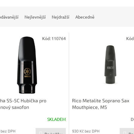
odávanější
Nejlevnější
Nejdražší
Abecedně
Kód:
110764
Kód
ha SS-5C Hubička pro
Rico Metalite Soprano Sax
ánový saxofon
Mouthpiece, M5
SKLADEM
D
 bez DPH
930 Kč bez DPH