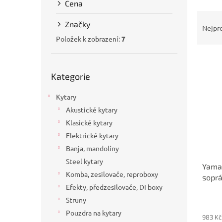
Cena
a
Ř
n
Značky
a
e
Nejpr
z
l
Položek k zobrazení:
7
e
V
n
Přeskočit
ý
í
Kategorie
kategorie
p
p
i
r
Kytary
s
o
Akustické kytary
p
d
Klasické kytary
r
u
o
k
Elektrické kytary
d
t
Banja, mandolíny
u
ů
Steel kytary
Yama
k
Komba, zesilovače, reproboxy
sopr
t
Efekty, předzesilovače, DI boxy
ů
Struny
Pouzdra na kytary
983 Kč