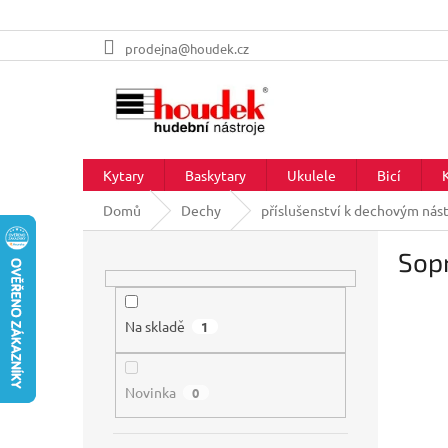
Přejít
prodejna@houdek.cz
na
obsah
Kytary
Baskytary
Ukulele
Bicí
Domů
Dechy
příslušenství k dechovým nás
P
Sop
o
s
t
r
Na skladě
1
a
n
Novinka
n
0
í
p