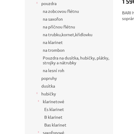
1 59
pouzdra
na zobcovou flétnu
BARI H
soprá
na saxofon
na příčnou flétnu
na trubku,kornet,křídlovku
na klarinet
na trombon
Pouzdra na dusítka, hubičky, plátky,
strojky a nátrubky
na lesní roh
popruhy
dusítka
hubičky
klarinetové
Es klarinet
B klarinet
Bas klarinet
saxofonové