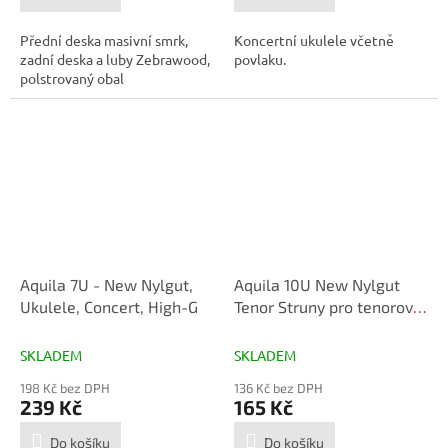
Přední deska masivní smrk,
Koncertní ukulele včetně
zadní deska a luby Zebrawood,
povlaku.
polstrovaný obal
Aquila 7U - New Nylgut,
Aquila 10U New Nylgut
Ukulele, Concert, High-G
Tenor Struny pro tenorové
ukulele
SKLADEM
SKLADEM
198 Kč bez DPH
136 Kč bez DPH
239 Kč
165 Kč
Do košíku
Do košíku