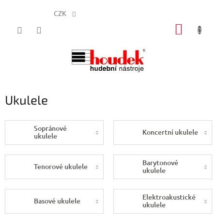
CZK
Přejít
NÁKUP
na
obsah
KOŠÍK
Ukulele
Sopránové
Koncertní ukulele
ukulele
Barytonové
Tenorové ukulele
ukulele
Elektroakustické
Basové ukulele
ukulele