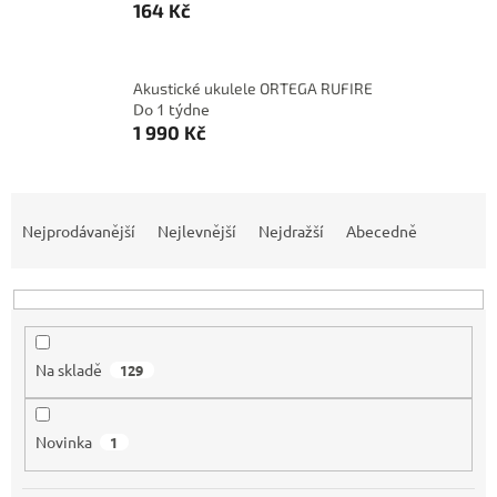
164 Kč
Akustické ukulele ORTEGA RUFIRE
Do 1 týdne
1 990 Kč
Ř
a
Nejprodávanější
Nejlevnější
Nejdražší
Abecedně
z
e
n
í
p
Na skladě
129
r
o
d
Novinka
1
u
k