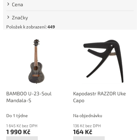
t
Cena
ů
Značky
Položek k zobrazení:
449
V
ý
p
i
s
p
r
o
d
BAMBOO U-23-Soul
Kapodastr RAZZOR Uke
u
Mandala-S
Capo
k
t
Do 1 týdne
Na objednávku
ů
1 645 Kč bez DPH
136 Kč bez DPH
1 990 Kč
164 Kč