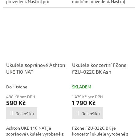
provedení. Nástroj pro
modrém provedení. Nástroj
všechny...
pro všechny...
Ukulele sopránové Ashton
Ukulele koncertní FZone
UKE 110 NAT
FZU-022C BK Ash
Do 1 týdne
SKLADEM
488 Kč bez DPH
1 479 Kč bez DPH
590 Kč
1 790 Kč
Do košíku
Do košíku
Ashton UKE 110 NAT je
FZone FZU-022C BK je
sopránové ukulele vyrobené z
koncertní ukulele vyrobené z