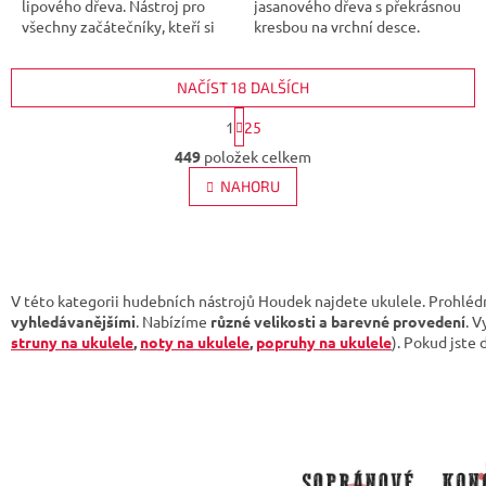
lipového dřeva. Nástroj pro
jasanového dřeva s překrásnou
všechny začátečníky, kteří si
kresbou na vrchní desce.
chtějí...
Nástroj je...
NAČÍST 18 DALŠÍCH
S
1
25
t
O
r
449
položek celkem
v
á
l
NAHORU
n
á
k
d
o
v
a
á
c
n
í
í
V této kategorii hudebních nástrojů Houdek najdete ukulele. Prohlédn
p
vyhledávanějšími
. Nabízíme
různé velikosti a barevné provedení
. V
r
struny na ukulele
,
noty na ukulele
,
popruhy na ukulele
). Pokud jste 
v
k
y
v
ý
p
i