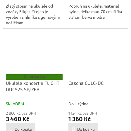
Zlatý stojan na ukulele od
Popruh na ukulele, materiál
značky Flight. Stojan je
nylon, délka max. 70 cm, šířka
vyroben z hliníku s gumovými
3,7 cm, barva modrá
nožičkami.
ZDARMA
Z
D
Ukulele koncertní FLIGHT
Cascha CULC-DC
A
DUC525 SP/ZEB
R
M
A
SKLADEM
Do 1 týdne
2 860 Kč bez DPH
1 124 Kč bez DPH
3 460 Kč
1 360 Kč
Do košíku
Do košíku