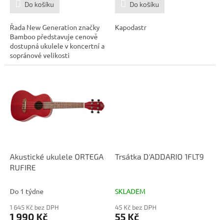
Do košíku
Do košíku
Řada New Generation značky
Kapodastr
Bamboo představuje cenově
dostupná ukulele v koncertní a
sopránové velikosti
ozdobená...
Akustické ukulele ORTEGA
Trsátka D'ADDARIO 1FLT9
RUFIRE
Do 1 týdne
SKLADEM
1 645 Kč bez DPH
45 Kč bez DPH
1 990 Kč
55 Kč