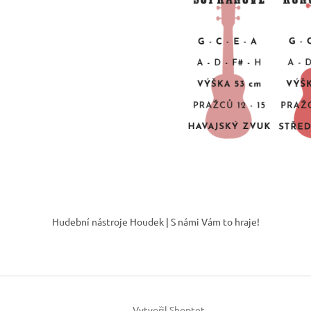
s
u
Z
á
Hudební nástroje Houdek | S námi Vám to hraje!
p
a
t
í
Vytvořil Shoptet