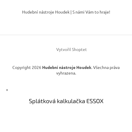
á
Z
d
á
Hudební nástroje Houdek | S námi Vám to hraje!
a
p
c
a
í
t
p
í
r
v
k
Vytvořil Shoptet
y
v
ý
Copyright 2026
Hudební nástroje Houdek
. Všechna práva
p
vyhrazena.
i
s
u
×
Splátková kalkulačka ESSOX