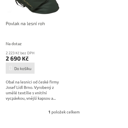
p
r
o
d
Povlak na lesní roh
u
k
t
Na dotaz
ů
2 223 Kč bez DPH
2 690 Kč
Do košíku
Obal na lesnici od české firmy
Josef Lídl Brno. Vyrobený z
umělé textílie s vnitřní
vycpávkou, vnější kapsou a...
1
položek celkem
O
v
l