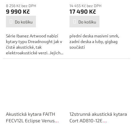
8 256 Kč bez DPH
14 455 Kč bez DPH
9 990 Kč
17 490 Kč
Do košíku
Do košíku
Série Ibanez Artwood nabízí
přední deska masivní smrk,
kytary typu Dreadnought jak v
zadní deska a luby, gigbag
čistě akustické, tak
součástí
elektroakustické verzi. Jejich...
Akustická kytara FAITH
12strunná akustická kytara
FECV12L Eclipse Venus
Cort AD810-12E
levoruká
elektroakustická kytara