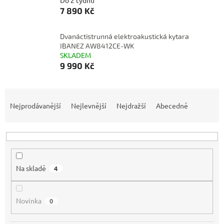
Do 2 týdnů
7 890 Kč
Dvanáctistrunná elektroakustická kytara
IBANEZ AW8412CE-WK
SKLADEM
9 990 Kč
Ř
a
Nejprodávanější
Nejlevnější
Nejdražší
Abecedně
z
e
n
í
p
Na skladě
4
r
o
d
Novinka
0
u
k