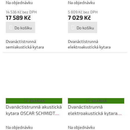
Na objednávku
Na objednávku
14 536 Kč bez DPH
5 809 Kč bez DPH
17 589 Kč
7 029 Kč
Do košíku
Do košíku
Dvanáctistrunná
Dvanáctistrunná
semiakustická kytara
elektroakustická kytara
ZDARMA
ZDARMA
Z
Z
D
D
Dvanáctistrunná akustická
Dvanáctistrunná
A
A
kytara OSCAR SCHMIDT
elektroakustická kytara
R
R
M
M
OD312-A-U
OSCAR SCHMIDT
A
A
OD312CEWH-A-U
Na objednávku
Na objednávku