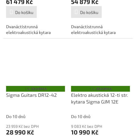
61 479 Kč
54 879 Kč
Do košíku
Do košíku
Dvanáctistrunná
Dvanáctistrunná
elektroakustická kytara
elektroakustická kytara
ZDARMA
ZDARMA
Z
Z
D
D
Sigma Guitars DR12-42
Elektro akustická 12-ti str.
A
A
kytara Sigma GJM 12E
R
R
M
M
A
A
Do 10 dnů
Do 10 dnů
23 959 Kč bez DPH
9 083 Kč bez DPH
28 990 Kč
10 990 Kč