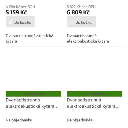
4 264 Kč bez DPH
5 627 Kč bez DPH
5 159 Kč
6 809 Kč
Do košíku
Do košíku
Dvanáctistrunná akustická
Dvanáctistrunná
kytara
elektroakustická kytara
ZDARMA
ZDARMA
Z
Z
D
D
Dvanáctistrunná
Dvanáctistrunná
A
A
elektroakustická kytara
elektroakustická kytara
R
R
M
M
OSCAR SCHMIDT
NORMAN B50 12 Natural
A
A
OD312CE-A-U
SG Element
Na objednávku
Na objednávku