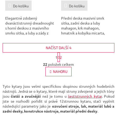
Do košíku
Do košíku
Elegantně zdobený
Přední deska masivní smrk
dvanáctistrunný dreadnought
sitka, zadní deska a luby
s horní deskou z masivního
mahagon, krk mahagon,
smrku sitka, a luby a zády z
hmatník a kobylka micarta,
palisandru.
elektronika...
NAČÍST DALŠÍ 4
S
1
2
t
O
r
22
položek celkem
v
á
l
NAHORU
n
á
k
d
o
v
a
Tyto kytary jsou velmi specifickou skupinou strunných hudebních
á
c
nástrojů. Jedná se o kytary, které mají struny zdvojené a jejich tóny
n
í
jsou
čistší a zvučnější
než je tomu u
šestistrunných kytar
. Pokud
í
p
jste se rozhodli pořídit si právě 12strunnou kytaru, stačí vyplnit
r
následující parametry jako je
ozvučení stroje, lak, materiál lubů a
v
zadní desky, konstrukce nástroje, materiál přední desky
.
k