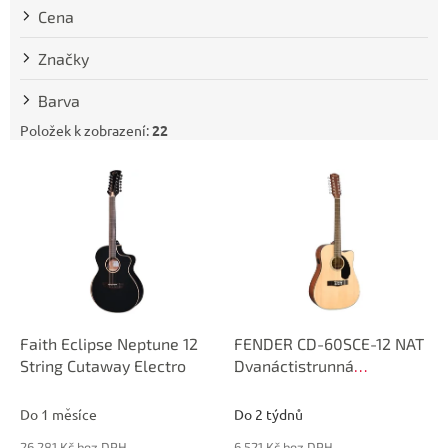
t
Cena
ů
Značky
Barva
Položek k zobrazení:
22
V
ý
p
i
s
p
r
o
d
Faith Eclipse Neptune 12
FENDER CD-60SCE-12 NAT
u
String Cutaway Electro
Dvanáctistrunná
k
elektroakustická kytara
t
Do 1 měsíce
Do 2 týdnů
ů
26 281 Kč bez DPH
6 521 Kč bez DPH