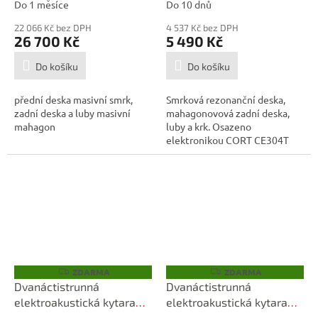
Do 1 měsíce
Do 10 dnů
22 066 Kč bez DPH
4 537 Kč bez DPH
26 700 Kč
5 490 Kč
Do košíku
Do košíku
přední deska masivní smrk,
Smrková rezonanční deska,
zadní deska a luby masivní
mahagonovová zadní deska,
mahagon
luby a krk. Osazeno
elektronikou CORT CE304T
EQ
ZDARMA
ZDARMA
Z
Z
D
D
Dvanáctistrunná
Dvanáctistrunná
A
A
elektroakustická kytara
elektroakustická kytara
R
R
M
M
WASHBURN WCG15SCE12-
WALDEN WAD552E