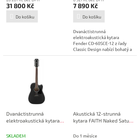
31 800 Kč
7 890 Kč
Do košíku
Do košíku
Dvanáctistrunná
elektroakustická kytara
Fender CD-60SCE-12 z řady
Classic Design nabízí bohatý a
hlasitý zvuk velkého...
Dvanáctistrunná
Akustická 12-strunná
elektroakustická kytara
kytara FAITH Naked Saturn
IBANEZ AW8412CE-WK
FKSE12
SKLADEM
Do 1 měsíce