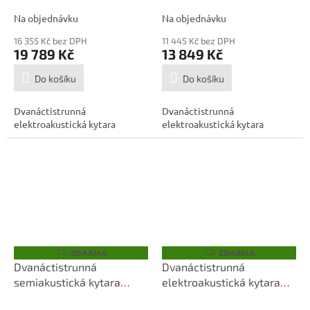
A
A
O-U
Na objednávku
Na objednávku
16 355 Kč bez DPH
11 445 Kč bez DPH
19 789 Kč
13 849 Kč
Do košíku
Do košíku
Dvanáctistrunná
Dvanáctistrunná
elektroakustická kytara
elektroakustická kytara
ZDARMA
ZDARMA
Z
Z
D
D
Dvanáctistrunná
Dvanáctistrunná
A
A
semiakustická kytara
elektroakustická kytara
R
R
M
M
VINTAGE VSA500CR-12
VINTAGE VE440WK-12
A
A