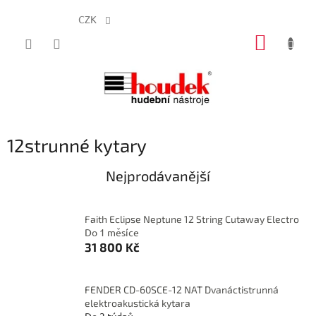
CZK
Přejít
NÁKUP
na
obsah
KOŠÍK
12strunné kytary
Nejprodávanější
Faith Eclipse Neptune 12 String Cutaway Electro
Do 1 měsíce
31 800 Kč
FENDER CD-60SCE-12 NAT Dvanáctistrunná
elektroakustická kytara