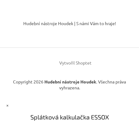
y
v
Z
ý
á
p
Hudební nástroje Houdek | S námi Vám to hraje!
p
i
s
a
u
t
í
Vytvořil Shoptet
Copyright 2026
Hudební nástroje Houdek
. Všechna práva
vyhrazena.
×
Splátková kalkulačka ESSOX