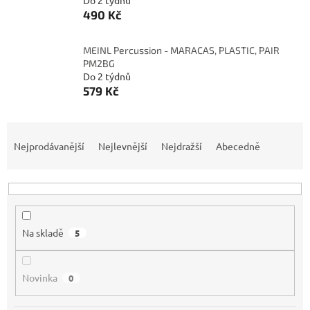
Do 2 týdnů
490 Kč
MEINL Percussion - MARACAS, PLASTIC, PAIR
PM2BG
Do 2 týdnů
579 Kč
Ř
a
Nejprodávanější
Nejlevnější
Nejdražší
Abecedně
z
e
n
í
p
Na skladě
5
r
o
d
Novinka
0
u
k