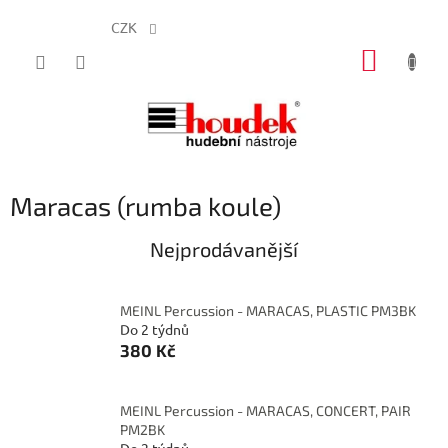
CZK
Přejít
NÁKUP
na
obsah
KOŠÍK
Maracas (rumba koule)
Nejprodávanější
MEINL Percussion - MARACAS, PLASTIC PM3BK
Do 2 týdnů
380 Kč
MEINL Percussion - MARACAS, CONCERT, PAIR
PM2BK