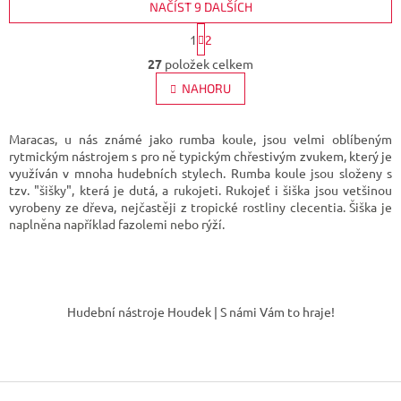
NAČÍST 9 DALŠÍCH
S
1
2
t
O
r
27
položek celkem
v
á
l
NAHORU
n
á
k
d
o
v
a
Maracas, u nás známé jako rumba koule, jsou velmi oblíbeným
á
c
rytmickým nástrojem s pro ně typickým chřestivým zvukem, který je
n
í
využíván v mnoha hudebních stylech. Rumba koule jsou složeny s
í
p
tzv. "šišky", která je dutá, a rukojeti. Rukojeť i šiška jsou vetšinou
r
vyrobeny ze dřeva, nejčastěji z
tropické rostliny clecentia.
Šiška je
v
naplněna například fazolemi nebo rýží.
k
y
v
Z
ý
á
p
Hudební nástroje Houdek | S námi Vám to hraje!
p
i
s
a
u
t
í