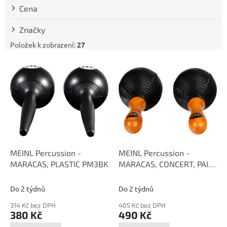
t
Cena
ů
Značky
Položek k zobrazení:
27
V
ý
p
i
s
p
r
o
d
MEINL Percussion -
MEINL Percussion -
u
MARACAS, PLASTIC PM3BK
MARACAS, CONCERT, PAIR
k
PM2BK
t
Do 2 týdnů
Do 2 týdnů
ů
314 Kč bez DPH
405 Kč bez DPH
380 Kč
490 Kč