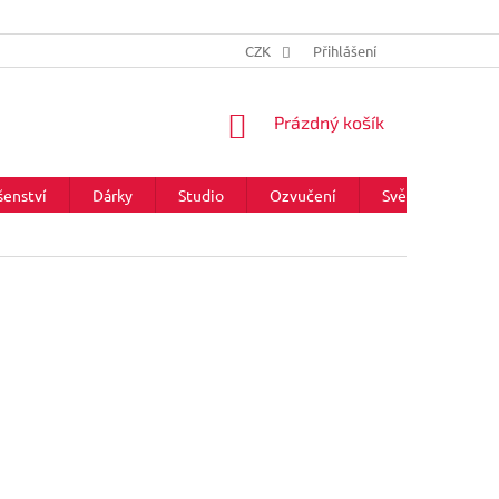
CZK
Přihlášení
NÁKUPNÍ
Prázdný košík
KOŠÍK
šenství
Dárky
Studio
Ozvučení
Světla
Zna