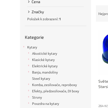
Cena
a
Ř
n
Značky
a
e
Nejpr
z
l
Položek k zobrazení:
1
e
V
n
Přeskočit
ý
í
Kategorie
kategorie
p
p
i
r
Kytary
s
o
Akustické kytary
p
d
Klasické kytary
r
u
o
k
Elektrické kytary
d
t
Banja, mandolíny
u
ů
Steel kytary
Světe
k
Komba, zesilovače, reproboxy
Stars
t
Efekty, předzesilovače, DI boxy
ů
Struny
Pouzdra na kytary
264 Kč