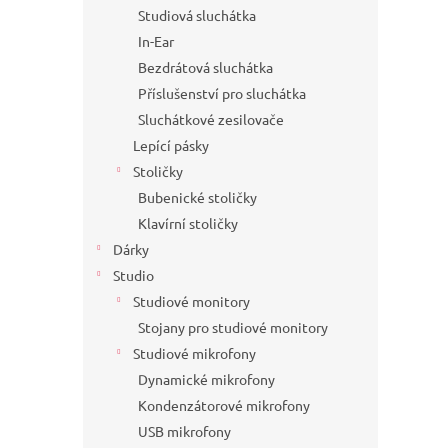
Studiová sluchátka
In-Ear
Bezdrátová sluchátka
Příslušenství pro sluchátka
Sluchátkové zesilovače
Lepící pásky
Stoličky
Bubenické stoličky
Klavírní stoličky
Dárky
Studio
Studiové monitory
Stojany pro studiové monitory
Studiové mikrofony
Dynamické mikrofony
Kondenzátorové mikrofony
USB mikrofony