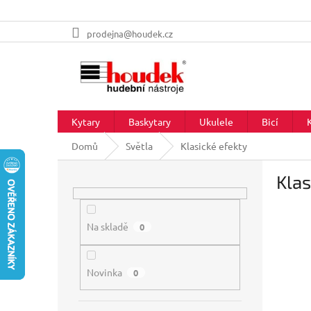
Přejít
prodejna@houdek.cz
na
obsah
Kytary
Baskytary
Ukulele
Bicí
Domů
Světla
Klasické efekty
P
Klas
o
s
t
r
Na skladě
0
a
n
Novinka
n
0
í
p