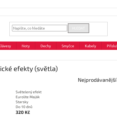
HLEDAT
Klávesy
Noty
Dechy
Smyčce
Kabely
Příslu
ické efekty (světla)
Nejprodávanější
Světelený efekt
Eurolite Maják
Starsky
Do 10 dnů
320 Kč