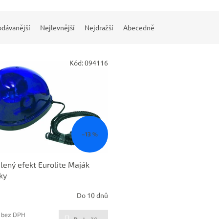
odávanější
Nejlevnější
Nejdražší
Abecedně
Kód:
094116
–13 %
lený efekt Eurolite Maják
ky
Do 10 dnů
 bez DPH