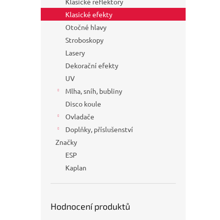
Klasické reflektory
Klasické efekty
Otočné hlavy
Stroboskopy
Lasery
Dekorační efekty
UV
Mlha, sníh, bubliny
Disco koule
Ovladače
Doplňky, příslušenství
Značky
ESP
Kaplan
Hodnocení produktů