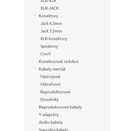
XLR-XLR
XLR-JACK
Konektory
Jack 6,3mm
Jack 3,5mm
XLR konektory
Speakony
Cinch
Konektorové redukce
Kabely metráž
Nástrojové
Mikrofonní
Reproduktorové
Dvoulinky
Reproduktorové kabely
Y adaptéry
Audio kabely
Speciální kabely