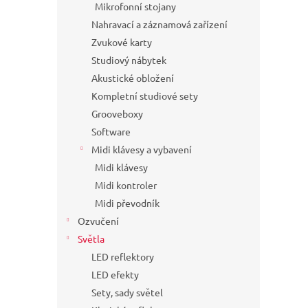
Mikrofonní stojany
Nahravací a záznamová zařízení
Zvukové karty
Studiový nábytek
Akustické obložení
Kompletní studiové sety
Grooveboxy
Software
Midi klávesy a vybavení
Midi klávesy
Midi kontroler
Midi převodník
Ozvučení
Světla
LED reflektory
LED efekty
Sety, sady světel