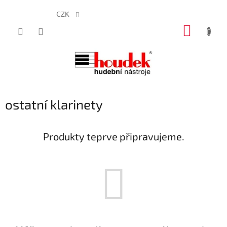
CZK
Přejít
NÁKUP
na
obsah
KOŠÍK
ostatní klarinety
Produkty teprve připravujeme.