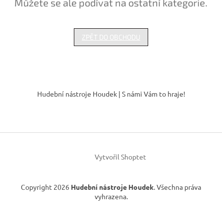
Můžete se ale podívat na ostatní kategorie.
ZPĚT DO OBCHODU
Z
á
Hudební nástroje Houdek | S námi Vám to hraje!
p
a
t
í
Vytvořil Shoptet
Copyright 2026
Hudební nástroje Houdek
. Všechna práva
vyhrazena.