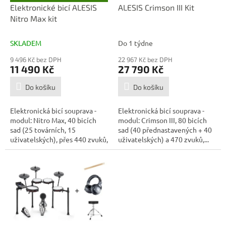
D
d
Elektronické bicí ALESIS
ALESIS Crimson III Kit
A
u
Nitro Max kit
R
M
k
A
t
SKLADEM
Do 1 týdne
ů
9 496 Kč bez DPH
22 967 Kč bez DPH
11 490 Kč
27 790 Kč
Do košíku
Do košíku
Elektronická bicí souprava -
Elektronická bicí souprava -
modul: Nitro Max, 40 bicích
modul: Crimson III, 80 bicích
sad (25 továrních, 15
sad (40 přednastavených + 40
uživatelských), přes 440 zvuků,
uživatelských) a 470 zvuků,...
60...