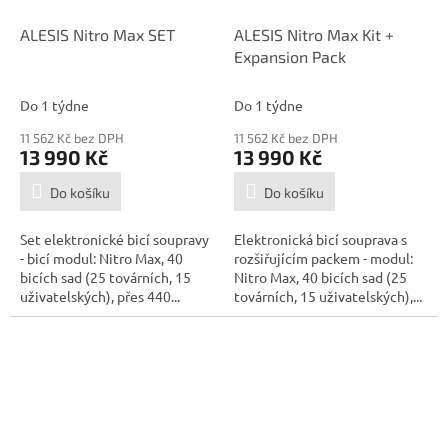
ALESIS Nitro Max SET
ALESIS Nitro Max Kit +
Expansion Pack
Do 1 týdne
Do 1 týdne
11 562 Kč bez DPH
11 562 Kč bez DPH
13 990 Kč
13 990 Kč
Do košíku
Do košíku
Set elektronické bicí soupravy
Elektronická bicí souprava s
- bicí modul: Nitro Max, 40
rozšiřujícím packem - modul:
bicích sad (25 továrních, 15
Nitro Max, 40 bicích sad (25
uživatelských), přes 440...
továrních, 15 uživatelských),...