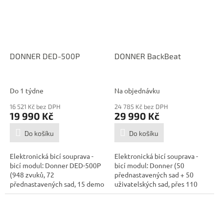
DONNER DED-500P
DONNER BackBeat
Do 1 týdne
Na objednávku
16 521 Kč bez DPH
24 785 Kč bez DPH
19 990 Kč
29 990 Kč
Do košíku
Do košíku
Elektronická bicí souprava -
Elektronická bicí souprava -
bicí modul: Donner DED-500P
bicí modul: Donner (50
(948 zvuků, 72
přednastavených sad + 50
přednastavených sad, 15 demo
uživatelských sad, přes 110
skladeb), 5x...
zvuků, 50...