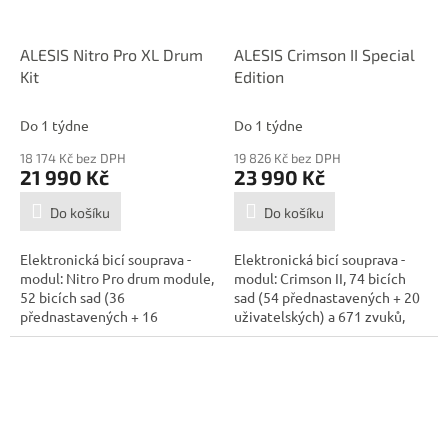
ALESIS Nitro Pro XL Drum
ALESIS Crimson II Special
Kit
Edition
Do 1 týdne
Do 1 týdne
18 174 Kč bez DPH
19 826 Kč bez DPH
21 990 Kč
23 990 Kč
Do košíku
Do košíku
Elektronická bicí souprava -
Elektronická bicí souprava -
modul: Nitro Pro drum module,
modul: Crimson II, 74 bicích
52 bicích sad (36
sad (54 přednastavených + 20
přednastavených + 16
uživatelských) a 671 zvuků,
uživatelských),...
5x...