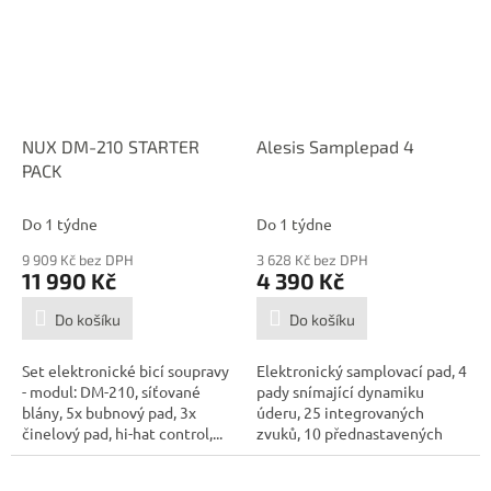
NUX DM-210 STARTER
Alesis Samplepad 4
PACK
Do 1 týdne
Do 1 týdne
9 909 Kč bez DPH
3 628 Kč bez DPH
11 990 Kč
4 390 Kč
Do košíku
Do košíku
Set elektronické bicí soupravy
Elektronický samplovací pad, 4
- modul: DM-210, síťované
pady snímající dynamiku
blány, 5x bubnový pad, 3x
úderu, 25 integrovaných
činelový pad, hi-hat control,...
zvuků, 10 přednastavených
sad,...