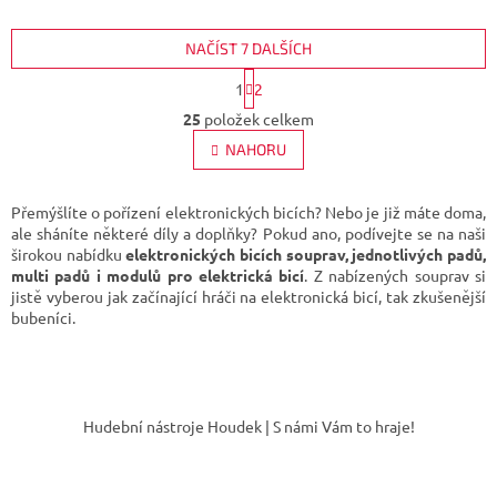
NAČÍST 7 DALŠÍCH
S
1
2
t
O
r
25
položek celkem
v
á
l
NAHORU
n
á
k
d
o
v
a
Přemýšlíte o pořízení elektronických bicích? Nebo je již máte doma,
á
c
ale sháníte některé díly a doplňky? Pokud ano, podívejte se na naši
n
í
širokou nabídku
elektronických bicích souprav, jednotlivých padů,
í
p
multi padů i modulů pro elektrická bicí
. Z nabízených souprav si
r
jistě vyberou jak začínající hráči na elektronická bicí, tak zkušenější
v
bubeníci.
k
y
v
Z
ý
á
p
Hudební nástroje Houdek | S námi Vám to hraje!
p
i
s
a
u
t