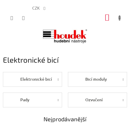
CZK
Přejít
NÁKUP
na
obsah
KOŠÍK
Elektronické bicí
Elektronické bicí
Bicí moduly
Pady
Ozvučení
Nejprodávanější