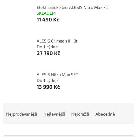
Elektronické bicí ALESIS Nitro Max kit
SKLADEM
11 490 Kč
ALESIS Crimson III Kit
Do 1 týdne
27 790 Kč
ALESIS Nitro Max SET
Do 1 týdne
13 990 Kč
Ř
a
Nejprodávanější
Nejlevnější
Nejdražší
Abecedně
z
e
n