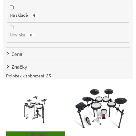
í
p
Na skladě
4
r
o
d
Novinka
0
u
k
t
Cena
ů
Značky
Položek k zobrazení:
25
V
ý
p
i
s
p
r
o
ZDARMA
Z