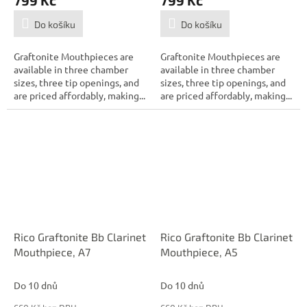
799 Kč
799 Kč
Do košíku
Do košíku
Graftonite Mouthpieces are
Graftonite Mouthpieces are
available in three chamber
available in three chamber
sizes, three tip openings, and
sizes, three tip openings, and
are priced affordably, making...
are priced affordably, making...
Rico Graftonite Bb Clarinet
Rico Graftonite Bb Clarinet
Mouthpiece, A7
Mouthpiece, A5
Do 10 dnů
Do 10 dnů