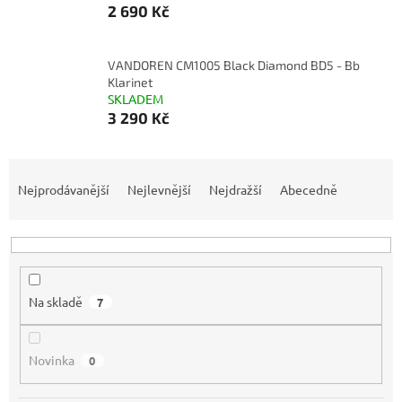
2 690 Kč
VANDOREN CM1005 Black Diamond BD5 - Bb
Klarinet
SKLADEM
3 290 Kč
Ř
a
Nejprodávanější
Nejlevnější
Nejdražší
Abecedně
z
e
n
í
p
Na skladě
7
r
o
d
Novinka
0
u
k