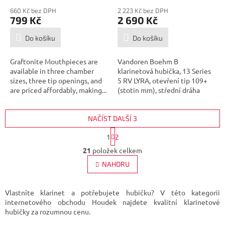
660 Kč bez DPH
2 223 Kč bez DPH
799 Kč
2 690 Kč
Do košíku
Do košíku
Graftonite Mouthpieces are
Vandoren Boehm B
available in three chamber
klarinetová hubička, 13 Series
sizes, three tip openings, and
5 RV LYRA, otevření tip 109+
are priced affordably, making...
(stotin mm), střední dráha
otevření,...
NAČÍST DALŠÍ 3
S
1
2
t
O
r
21
položek celkem
v
á
l
NAHORU
n
á
k
d
o
v
a
Vlastníte klarinet a potřebujete hubičku? V této kategorii
á
c
internetového obchodu Houdek najdete kvalitní klarinetové
n
í
hubičky za rozumnou cenu.
í
p