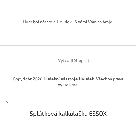
r
v
Z
k
á
y
Hudební nástroje Houdek | S námi Vám to hraje!
p
v
ý
a
p
t
i
í
s
u
Vytvořil Shoptet
Copyright 2026
Hudební nástroje Houdek
. Všechna práva
vyhrazena.
×
Splátková kalkulačka ESSOX