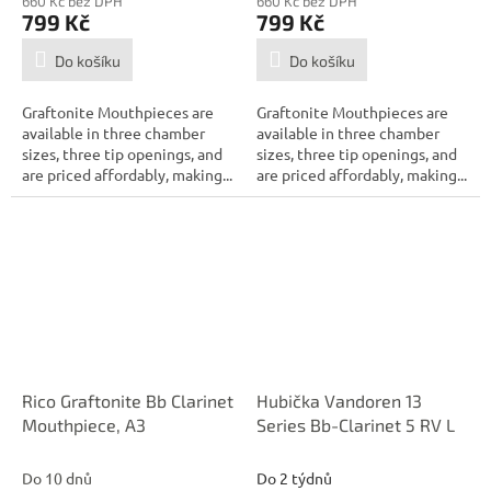
660 Kč bez DPH
660 Kč bez DPH
799 Kč
799 Kč
Do košíku
Do košíku
Graftonite Mouthpieces are
Graftonite Mouthpieces are
available in three chamber
available in three chamber
sizes, three tip openings, and
sizes, three tip openings, and
are priced affordably, making...
are priced affordably, making...
Rico Graftonite Bb Clarinet
Hubička Vandoren 13
Mouthpiece, A3
Series Bb-Clarinet 5 RV L
Do 10 dnů
Do 2 týdnů