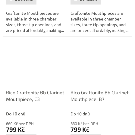
Graftonite Mouthpieces are
Graftonite Mouthpieces are
available in three chamber
available in three chamber
sizes, three tip openings, and
sizes, three tip openings, and
are priced affordably, making...
are priced affordably, making...
Rico Graftonite Bb Clarinet
Rico Graftonite Bb Clarinet
Mouthpiece, C3
Mouthpiece, B7
Do 10 dnů
Do 10 dnů
660 Kč bez DPH
660 Kč bez DPH
799 Kč
799 Kč