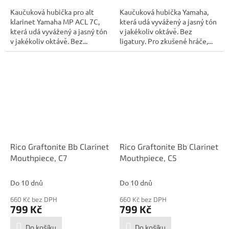
Kaučuková hubička pro alt
Kaučuková hubička Yamaha,
klarinet Yamaha MP ACL 7C,
která udá vyvážený a jasný tón
která udá vyvážený a jasný tón
v jakékoliv oktávě. Bez
v jakékoliv oktávě. Bez...
ligatury. Pro zkušené hráče,...
Rico Graftonite Bb Clarinet
Rico Graftonite Bb Clarinet
Mouthpiece, C7
Mouthpiece, C5
Do 10 dnů
Do 10 dnů
660 Kč bez DPH
660 Kč bez DPH
799 Kč
799 Kč
Do košíku
Do košíku