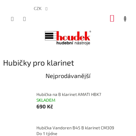
CZK
Přejít
NÁKUP
na
obsah
KOŠÍK
Hubičky pro klarinet
Nejprodávanější
Hubička na B klarinet AMATI HBK7
SKLADEM
690 Kč
Hubička Vandoren B45 B klarinet CM309
Do 1 týdne