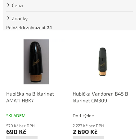
t
Cena
ů
Značky
Položek k zobrazení:
21
V
ý
p
i
s
p
r
o
d
Hubička na B klarinet
Hubička Vandoren B45 B
u
AMATI HBK7
klarinet CM309
k
t
SKLADEM
Do 1 týdne
ů
570 Kč bez DPH
2 223 Kč bez DPH
690 Kč
2 690 Kč