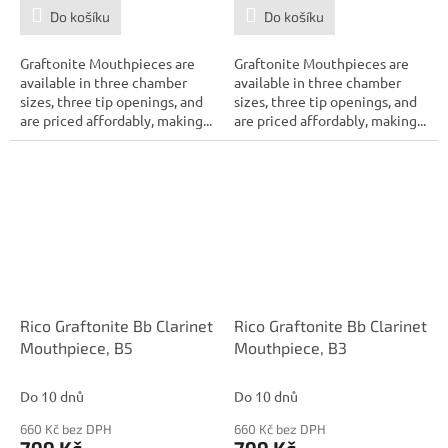
Do košíku
Do košíku
Graftonite Mouthpieces are
Graftonite Mouthpieces are
available in three chamber
available in three chamber
sizes, three tip openings, and
sizes, three tip openings, and
are priced affordably, making...
are priced affordably, making...
Rico Graftonite Bb Clarinet
Rico Graftonite Bb Clarinet
Mouthpiece, B5
Mouthpiece, B3
Do 10 dnů
Do 10 dnů
660 Kč bez DPH
660 Kč bez DPH