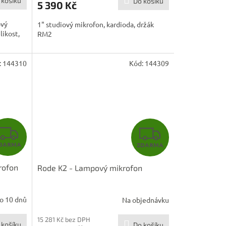
 košíku
Do košíku
5 390 Kč
A
ový
1" studiový mikrofon, kardioda, držák
likost,
RM2
:
144310
Kód:
144309
Z
Z
DARMA
ZDARMA
D
D
rofon
Rode K2 - Lampový mikrofon
A
A
R
R
o 10 dnů
Na objednávku
M
M
15 281 Kč bez DPH
 košíku
Do košíku