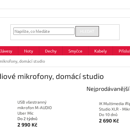
HLEDAT
Klávesy
Noty
Dechy
Smyčce
Kabely
Příslu
mikrofony, domácí studio
iové mikrofony, domácí studio
Nejprodávanější
USB všestranný
IK Multimedia iRi
mikrofon M-AUDIO
Studio XLR - Mik
Uber Mic
Do 10 dnů
Do 2 týdnů
2 690 Kč
2 990 Kč