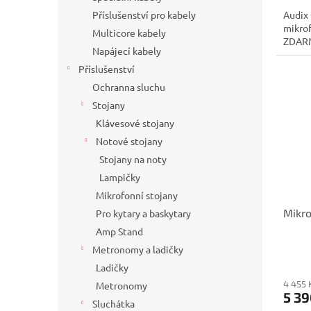
Příslušenství pro kabely
Audix
mikro
Multicore kabely
ZDAR
Napájecí kabely
Příslušenství
Ochranna sluchu
Stojany
Klávesové stojany
Notové stojany
Stojany na noty
Lampičky
Mikrofonní stojany
Mikr
Pro kytary a baskytary
Amp Stand
Metronomy a ladičky
Ladičky
4 455 
Metronomy
5 39
Sluchátka