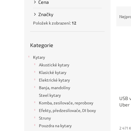
Cena
a
Ř
n
Značky
a
e
Nejpr
z
l
Položek k zobrazení:
12
e
V
n
Přeskočit
ý
í
Kategorie
kategorie
p
p
i
r
Kytary
s
o
Akustické kytary
p
d
Klasické kytary
r
u
o
k
Elektrické kytary
d
t
Banja, mandolíny
u
ů
Steel kytary
USB 
k
Komba, zesilovače, reproboxy
Uber
t
Efekty, předzesilovače, DI boxy
ů
Struny
Pouzdra na kytary
2 471 