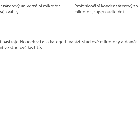
A
nzátorový univerzální mikrofon
Profesionální kondenzátorový z
vé kvality.
mikrofon, superkardioidní
O
v
 nástroje Houdek v této kategorii nabízí studiové mikrofony a domácí
l
í ve studiové kvalitě.
á
d
a
c
í
p
r
v
k
y
v
ý
p
i
s
u