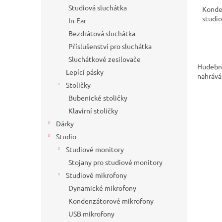
Studiová sluchátka
Konde
studio
In-Ear
Bezdrátová sluchátka
Příslušenství pro sluchátka
Sluchátkové zesilovače
Hudební
Lepící pásky
nahráván
Stoličky
Bubenické stoličky
Klavírní stoličky
Dárky
Studio
Studiové monitory
Stojany pro studiové monitory
Studiové mikrofony
Dynamické mikrofony
Kondenzátorové mikrofony
USB mikrofony