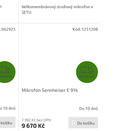
A
A
h
Velkomembránový studiový mikrofon v
SETU.
:
062925
Kód:
1251208
Z
Z
DARMA
ZDARMA
D
D
Mikrofon Sennheiser E 914
A
A
R
R
o 10 dnů
Do 10 dnů
M
M
7 992 Kč bez DPH
 košíku
Do košíku
9 670 Kč