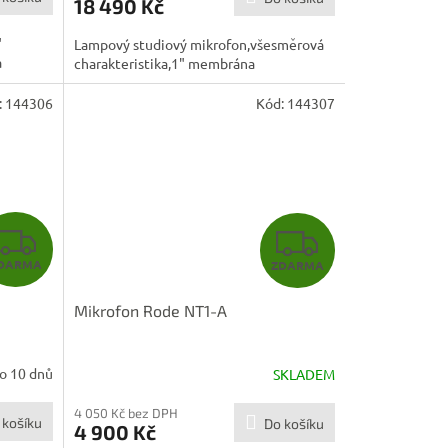
18 490 Kč
A
A
"
Lampový studiový mikrofon,všesměrová
a
charakteristika,1" membrána
:
144306
Kód:
144307
Z
Z
DARMA
ZDARMA
D
D
Mikrofon Rode NT1-A
A
A
R
R
o 10 dnů
SKLADEM
M
M
4 050 Kč bez DPH
 košíku
Do košíku
4 900 Kč