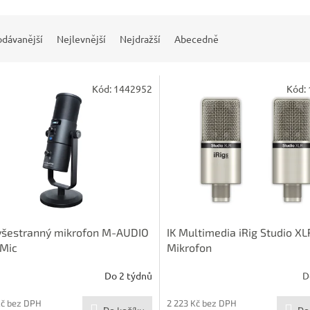
odávanější
Nejlevnější
Nejdražší
Abecedně
Kód:
1442952
Kód:
všestranný mikrofon M-AUDIO
IK Multimedia iRig Studio XL
 Mic
Mikrofon
Do 2 týdnů
D
Kč bez DPH
2 223 Kč bez DPH