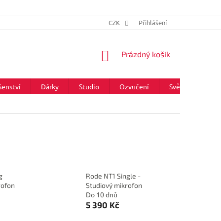
CZK
Přihlášení
NÁKUPNÍ
Prázdný košík
KOŠÍK
šenství
Dárky
Studio
Ozvučení
Světla
Zna
g
Rode NT1 Single -
rofon
Studiový mikrofon
Do 10 dnů
5 390 Kč