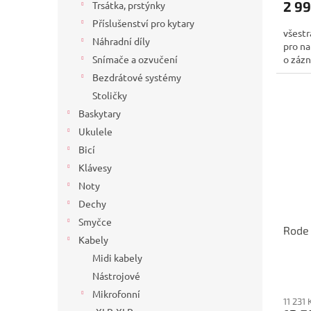
2 99
Trsátka, prstýnky
Příslušenství pro kytary
všestr
Náhradní díly
pro na
o zázn
Snímače a ozvučení
Bezdrátové systémy
Stoličky
Baskytary
Ukulele
Bicí
Klávesy
Noty
Dechy
Smyčce
Rode 
Kabely
Midi kabely
Nástrojové
Mikrofonní
11 231