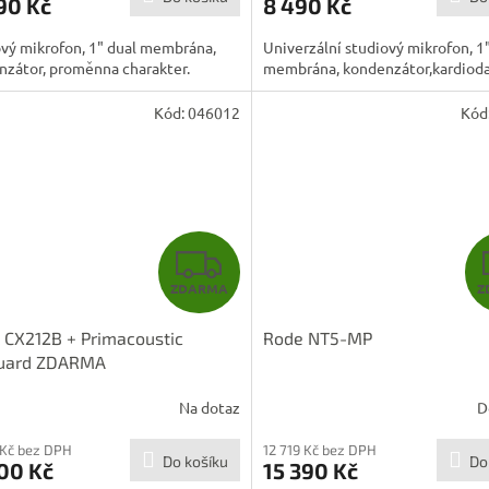
90 Kč
8 490 Kč
A
vý mikrofon, 1" dual membrána,
Univerzální studiový mikrofon, 1
nzátor, proměnna charakter.
membrána, kondenzátor,kardiod
Kód:
046012
Kód
Z
ZDARMA
Z
D
 CX212B + Primacoustic
Rode NT5-MP
A
uard ZDARMA
R
Na dotaz
D
M
 Kč bez DPH
12 719 Kč bez DPH
Do košíku
Do
00 Kč
15 390 Kč