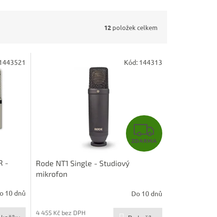
12
položek celkem
1443521
Kód:
144313
Z
ZDARMA
D
R -
Rode NT1 Single - Studiový
A
mikrofon
R
o 10 dnů
Do 10 dnů
M
4 455 Kč bez DPH