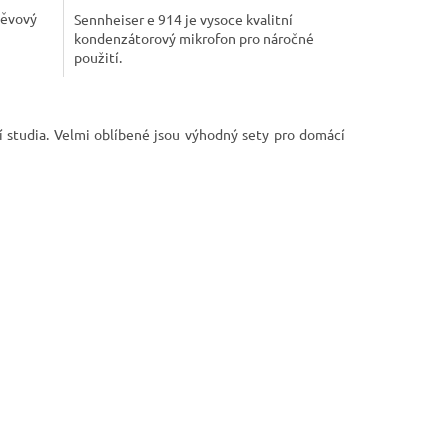
A
A
pěvový
Sennheiser e 914 je vysoce kvalitní
kondenzátorový mikrofon pro náročné
použití.
 studia. Velmi oblíbené jsou výhodný sety pro domácí