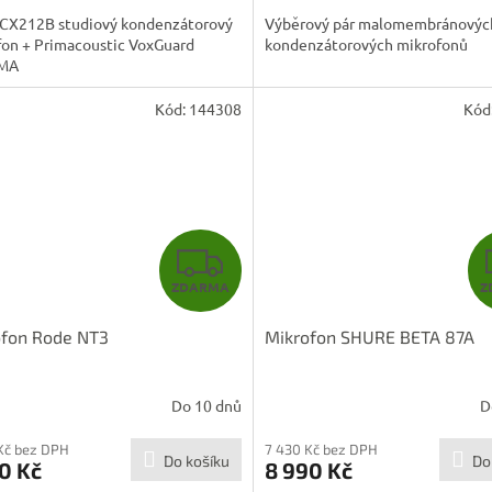
A
 CX212B studiový kondenzátorový
Výběrový pár malomembránovýc
fon + Primacoustic VoxGuard
kondenzátorových mikrofonů
MA
Kód:
144308
Kód
Z
ZDARMA
Z
D
ofon Rode NT3
Mikrofon SHURE BETA 87A
A
R
Do 10 dnů
D
M
Kč bez DPH
7 430 Kč bez DPH
Do košíku
Do
0 Kč
8 990 Kč