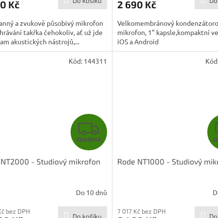
Do košíku
Do
0 Kč
2 690 Kč
anný a zvukově působivý mikrofon
Velkomembránový kondenzátor
hrávání takřka čehokoliv, ať už jde
mikrofon, 1" kapsle,kompaktní ve
am akustických nástrojů,...
iOS a Android
Kód:
144311
Kód
Z
ZDARMA
Z
D
NT2000 - Studiový mikrofon
Rode NT1000 - Studiový mik
A
R
Do 10 dnů
D
M
 Kč bez DPH
7 017 Kč bez DPH
Do košíku
Do