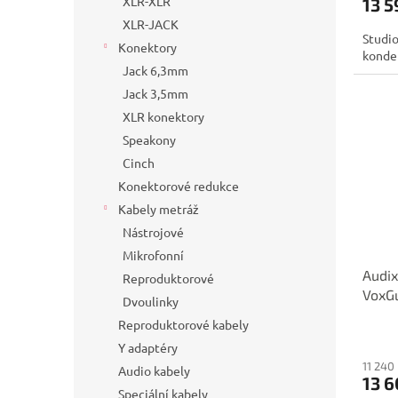
XLR-XLR
13 5
XLR-JACK
Studio
Konektory
konde
Jack 6,3mm
Jack 3,5mm
XLR konektory
Speakony
Cinch
Konektorové redukce
Kabely metráž
Nástrojové
Mikrofonní
Audix
Reproduktorové
VoxG
Dvoulinky
Reproduktorové kabely
Y adaptéry
11 240
Audio kabely
13 6
Speciální kabely