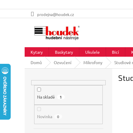
Přejít
prodejna@houdek.cz
na
obsah
Kytary
Baskytary
Ukulele
Bicí
Domů
Ozvučení
Mikrofony
Studiové 
P
Stud
o
s
t
r
Na skladě
1
a
n
Novinka
n
0
í
p