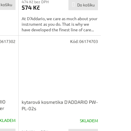
474 Kč bez DPH
 košíku
Do košíku
574 Kč
At D'Addario, we care as much about your
instrument as you do. That is why we
have developed the finest line of care...
0617302
Kód:
06174703
RIO
kytarová kosmetika D'ADDARIO PW-
er
PL-02s
KLADEM
SKLADEM