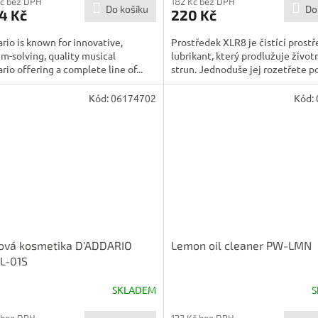
Kč bez DPH
182 Kč bez DPH
Do košíku
Do
4 Kč
220 Kč
rio is known for innovative,
Prostředek XLR8 je čistící prostř
m-solving, quality musical
lubrikant, který prodlužuje život
rio offering a complete line of...
strun. Jednoduše jej rozetřete po 
Kód:
06174702
Kód:
rová kosmetika D'ADDARIO
Lemon oil cleaner PW-LMN
L-01S
SKLADEM
S
 bez DPH
123 Kč bez DPH