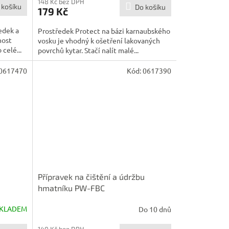
148 Kč bez DPH
 košíku
Do košíku
179 Kč
edek a
Prostředek Protect na bázi karnaubského
nost
vosku je vhodný k ošetření lakovaných
celé...
povrchů kytar. Stačí nalít malé...
0617470
Kód:
0617390
Přípravek na čištění a údržbu
hmatníku PW-FBC
KLADEM
Do 10 dnů