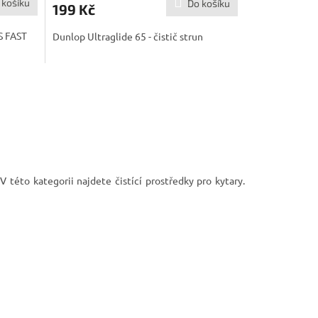
 košíku
Do košíku
199 Kč
S FAST
Dunlop Ultraglide 65 - čistič strun
V této kategorii najdete čistící prostředky pro kytary.