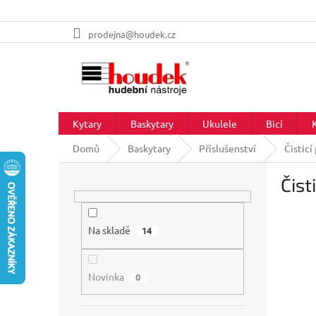
Přejít
prodejna@houdek.cz
na
obsah
Kytary
Baskytary
Ukulele
Bicí
Domů
Baskytary
Příslušenství
Čisticí
P
Čist
o
s
t
r
Na skladě
14
a
n
Novinka
n
0
í
p