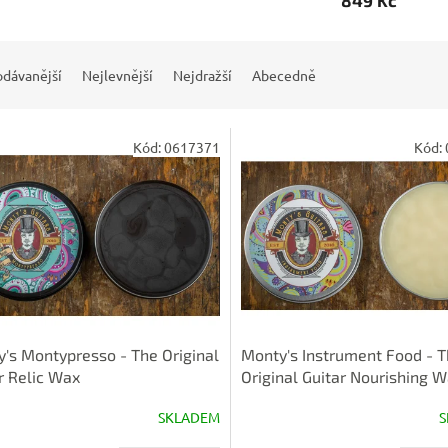
849 Kč
odávanější
Nejlevnější
Nejdražší
Abecedně
Kód:
0617371
Kód:
's Montypresso - The Original
Monty's Instrument Food - 
r Relic Wax
Original Guitar Nourishing 
SKLADEM
S