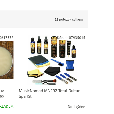
22
položek celkem
0617372
Kód:
1107935015
The
MusicNomad MN292 Total Guitar
Wax
Spa Kit
KLADEM
Do 1 týdne