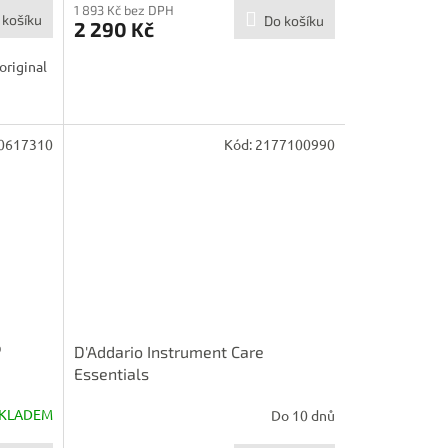
1 893 Kč bez DPH
 košíku
Do košíku
2 290 Kč
original
0617310
Kód:
2177100990
P
D'Addario Instrument Care
Essentials
KLADEM
Do 10 dnů