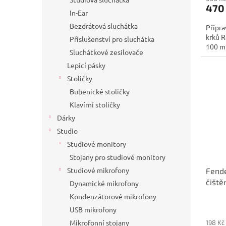
470
In-Ear
Bezdrátová sluchátka
Přípra
krků R
Příslušenství pro sluchátka
100 ml
Sluchátkové zesilovače
Lepící pásky
Stoličky
Bubenické stoličky
Klavírní stoličky
Dárky
Studio
Studiové monitory
Stojany pro studiové monitory
Studiové mikrofony
Fende
čiště
Dynamické mikrofony
Kondenzátorové mikrofony
USB mikrofony
Mikrofonní stojany
198 Kč