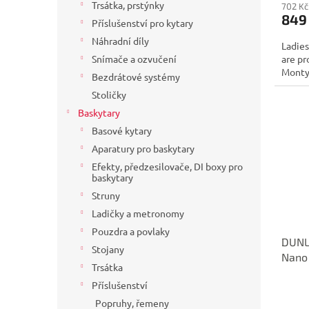
Trsátka, prstýnky
702 Kč
849
Příslušenství pro kytary
Náhradní díly
Ladies
are pr
Snímače a ozvučení
Montyp
Bezdrátové systémy
Stoličky
Baskytary
Basové kytary
Aparatury pro baskytary
Efekty, předzesilovače, DI boxy pro
baskytary
Struny
Ladičky a metronomy
Pouzdra a povlaky
DUNL
Stojany
Nano 
Trsátka
Příslušenství
Popruhy, řemeny