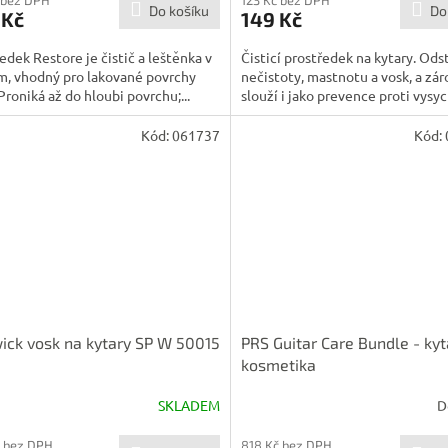
Do košíku
Do
 Kč
149 Kč
edek Restore je čistič a leštěnka v
Čisticí prostředek na kytary. Ods
m, vhodný pro lakované povrchy
nečistoty, mastnotu a vosk, a zá
 Proniká až do hloubi povrchu;...
slouží i jako prevence proti vysych
Kód:
061737
Kód:
ck vosk na kytary SP W 50015
PRS Guitar Care Bundle - ky
kosmetika
SKLADEM
D
 bez DPH
818 Kč bez DPH