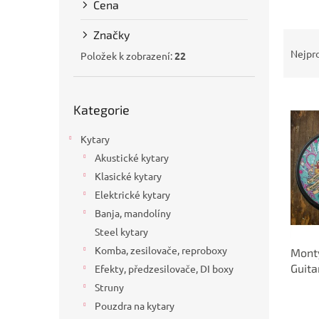
Cena
a
n
Značky
Ř
e
a
Nejpr
l
Položek k zobrazení:
22
z
e
Přeskočit
V
n
Kategorie
kategorie
ý
í
p
p
Kytary
i
r
Akustické kytary
s
o
p
d
Klasické kytary
r
u
Elektrické kytary
o
k
Banja, mandolíny
d
t
Steel kytary
u
ů
Komba, zesilovače, reproboxy
Monty
k
Guita
Efekty, předzesilovače, DI boxy
t
ů
Struny
Pouzdra na kytary