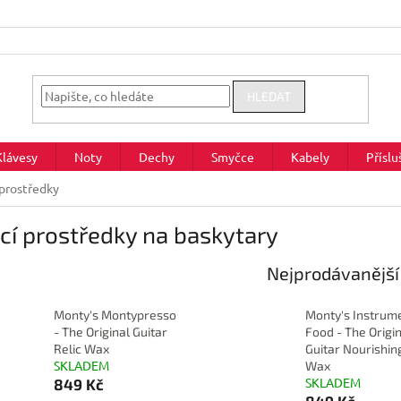
HLEDAT
Klávesy
Noty
Dechy
Smyčce
Kabely
Příslu
 prostředky
icí prostředky na baskytary
Nejprodávanější
Monty's Montypresso
Monty's Instrum
- The Original Guitar
Food - The Origi
Relic Wax
Guitar Nourishin
SKLADEM
Wax
SKLADEM
849 Kč