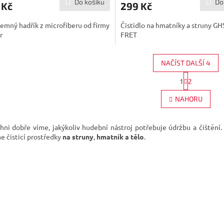
Do košíku
Do
 Kč
299 Kč
jemný hadřík z microfiberu od firmy
Čistidlo na hmatníky a struny GH
r
FRET
NAČÍST DALŠÍ 4
S
1
2
O
t
r
v
NAHORU
á
l
n
á
k
d
o
chni dobře víme, jakýkoliv hudební nástroj potřebuje údržbu a čištění. 
a
v
e čisticí prostředky
na
struny
,
hmatník
a tělo
.
c
á
í
n
p
í
r
v
k
y
v
ý