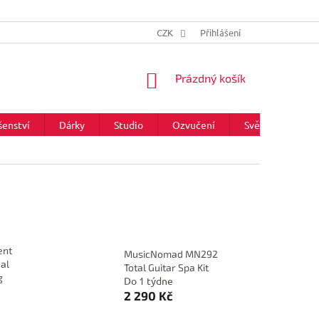
CZK
Přihlášení
NÁKUPNÍ
Prázdný košík
KOŠÍK
šenství
Dárky
Studio
Ozvučení
Světla
Zna
ent
MusicNomad MN292
nal
Total Guitar Spa Kit
g
Do 1 týdne
2 290 Kč