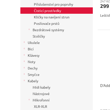
247 Kč
Příslušenství pro popruhy
299
Čisticí prostředky
Leštid
Kličky na navíjení strun
Posilovače prstů
Bezdrátové systémy
Stoličky
Ukulele
Bicí
Klávesy
Noty
Dechy
Smyčce
Kabely
D'Add
Midi kabely
Nástrojové
Mikrofonní
XLR-XLR