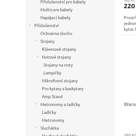
Příslušenství pro kabely
220
Multicore kabely
Prostř
Napájecí kabely
jedno
Příslušenství
kytar.
Ochranna sluchu
Stojany
Klávesové stojany
Notové stojany
Stojany na noty
Lampičky
Mikrofonní stojany
Pro kytary a baskytary
Amp Stand
Warwi
Metronomy a ladičky
Ladičky
Metronomy
Sluchátka
388 Kč
Studiová sluchátka