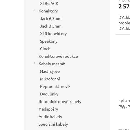
2 127 
XLR-JACK
2 57
Konektory
D'Adda
Jack 6,3mm
proble
Jack 3,5mm
D'Adda
XLR konektory
Speakony
Cinch
Konektorové redukce
Kabely metráž
Nástrojové
Mikrofonní
Reproduktorové
Dvoulinky
kyta
Reproduktorové kabely
PW-P
Y adaptéry
Audio kabely
Speciální kabely
182 Kč