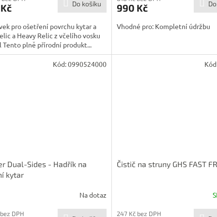
Do košíku
Do
 Kč
990 Kč
vek pro ošetření povrchu kytar a
Vhodné pro: Kompletní údržbu
elic a Heavy Relic z včelího vosku
 Tento plně přírodní produkt...
Kód:
0990524000
Kód
r Dual-Sides - Hadřík na
Čistič na struny GHS FAST F
ní kytar
Na dotaz
S
 bez DPH
247 Kč bez DPH