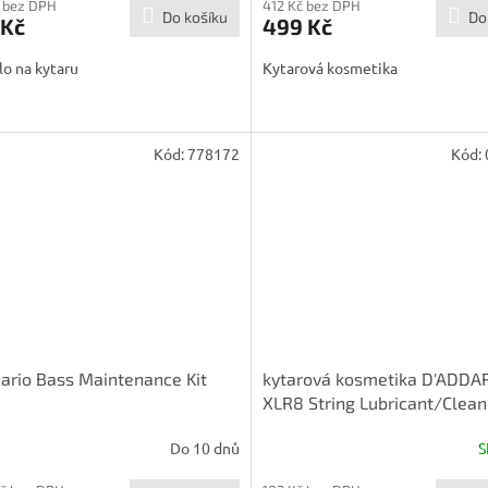
 bez DPH
412 Kč bez DPH
Do košíku
Do
 Kč
499 Kč
lo na kytaru
Kytarová kosmetika
Kód:
778172
Kód:
ario Bass Maintenance Kit
kytarová kosmetika D'ADDA
XLR8 String Lubricant/Clean
Do 10 dnů
S