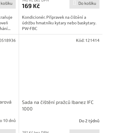
140 Kč bez DPH
 košíku
Do košíku
169 Kč
traňuje
Kondicionér. Přípravek na čištění a
roveň
údržbu hmatníku kytary nebo baskytary.
ání...
PW-FBC
0518936
Kód:
121414
tarová
Sada na čištění pražců Ibanez IFC
1000
o 10 dnů
Do 2 týdnů
281 Kč bez DPH