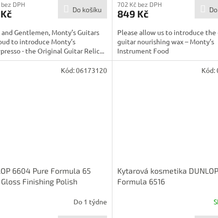
 bez DPH
702 Kč bez DPH
Do košíku
Do
 Kč
849 Kč
 and Gentlemen, Monty’s Guitars
Please allow us to introduce the 
oud to introduce Monty’s
guitar nourishing wax – Monty’s
resso - the Original Guitar Relic...
Instrument Food
Kód:
06173120
Kód:
OP 6604 Pure Formula 65
Kytarová kosmetika DUNLO
Gloss Finishing Polish
Formula 6516
Do 1 týdne
S