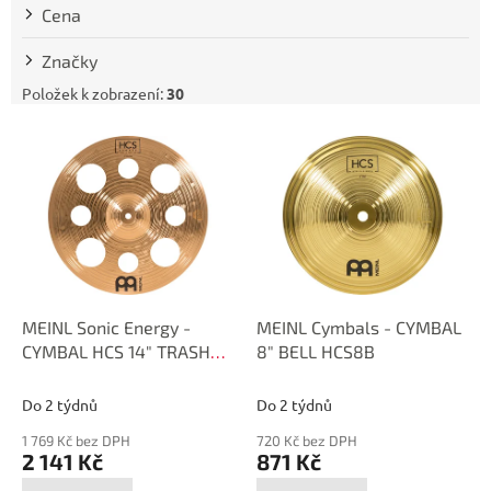
t
Cena
ů
Značky
Položek k zobrazení:
30
V
ý
p
i
s
p
r
o
d
MEINL Sonic Energy -
MEINL Cymbals - CYMBAL
u
CYMBAL HCS 14" TRASH
8" BELL HCS8B
k
CR. MEINL, HCS BRONZE
t
HCSB14TRC
Do 2 týdnů
Do 2 týdnů
ů
1 769 Kč bez DPH
720 Kč bez DPH
2 141 Kč
871 Kč