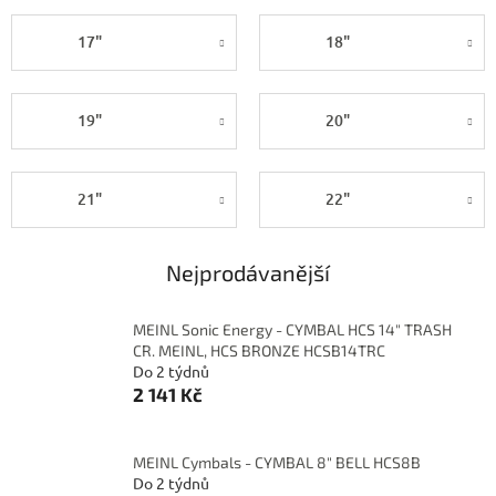
17"
18"
19"
20"
21"
22"
Nejprodávanější
MEINL Sonic Energy - CYMBAL HCS 14" TRASH
CR. MEINL, HCS BRONZE HCSB14TRC
Do 2 týdnů
2 141 Kč
MEINL Cymbals - CYMBAL 8" BELL HCS8B
Do 2 týdnů