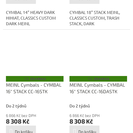
CYMBAL 14" HEAVY DARK
CYMBAL 18" STACK MEINL,
HIHIAT, CLASSICS CUSTOM
CLASSICS CUSTOM, TRASH
DARK MEINL
STACK, DARK
ZDARMA
ZDARMA
Z
Z
D
D
MEINL Cymbals - CYMBAL
MEINL Cymbals - CYMBAL
A
A
16" STACK CC-16STK
16" STACK CC-16DASTK
R
R
M
M
A
A
Do 2 týdnů
Do 2 týdnů
6 866 Kč bez DPH
6 866 Kč bez DPH
8 308 Kč
8 308 Kč
Do košíku
Do košíku