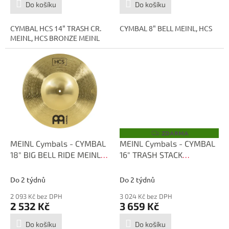
Do košíku
Do košíku
CYMBAL HCS 14" TRASH CR.
CYMBAL 8" BELL MEINL, HCS
MEINL, HCS BRONZE MEINL
ZDARMA
Z
D
MEINL Cymbals - CYMBAL
MEINL Cymbals - CYMBAL
A
18" BIG BELL RIDE MEINL,
16" TRASH STACK
R
M
HCS HCS18BBR
HCS16TRS
A
Do 2 týdnů
Do 2 týdnů
2 093 Kč bez DPH
3 024 Kč bez DPH
2 532 Kč
3 659 Kč
Do košíku
Do košíku