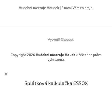
Z
ý
á
p
Hudební nástroje Houdek | S námi Vám to hraje!
p
i
s
a
u
t
í
Vytvořil Shoptet
Copyright 2026
Hudební nástroje Houdek
. Všechna práva
vyhrazena.
×
Splátková kalkulačka ESSOX