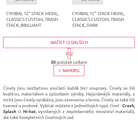
CYMBAL 12" STACK MEINL,
CYMBAL 12" STACK MEINL,
CLASSICS CUSTOM, TRASH
CLASSICS CUSTOM, TRASH
STACK, BRILLIANT
STACK, DARK
NAČÍST 12 DALŠÍCH
S
1
2
t
O
r
30
položek celkem
v
á
l
NAHORU
n
á
k
d
o
v
a
Činely jsou nezbytnou součástí každé bicí soupravy. Činely se liší
á
c
kvalitou, materiálem a způsobem výroby. Nejznámější materiály, z
n
í
nichž jsou činely vyráběny, jsou zvonovina a bronz. Činely se také liší
í
p
tvarově a zvukově. Vybírat můžete z jednotlivých typů činel -
Crash,
r
Splash
či
Hi-hat
, vyrobených z nepřeberného množství materiálů,
v
ale také kompletních činelových sad.
k
y
v