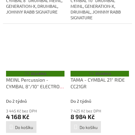
CYMBAL 8" DRUMBAL MEINL,
CYMBAL 10" DRUMBAL
GENERATION-X, DRUMBAL,
MEINL, GENERATION-X,
JOHNNY RABB SIGNATURE
DRUMBAL, JOHNNY RABB
SIGNATURE
ZDARMA
ZDARMA
Z
Z
D
D
MEINL Percussion -
TAMA - CYMBAL 21" RIDE
A
A
CYMBAL 8"/10" ELECTRO
CC21GR
R
R
M
M
STACK, GENERATION X GX-
A
A
08/10ES
Do 2 týdnů
Do 2 týdnů
3 445 Kč bez DPH
7 425 Kč bez DPH
4 168 Kč
8 984 Kč
Do košíku
Do košíku