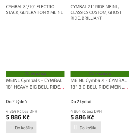
CYMBAL 8"/10" ELECTRO
CYMBAL 21" RIDE MEINL,
STACK, GENERATION X MEINL
CLASSICS CUSTOM, GHOST
RIDE, BRILLIANT
ZDARMA
ZDARMA
Z
Z
D
D
MEINL Cymbals - CYMBAL
MEINL Cymbals - CYMBAL
A
A
18" HEAVY BIG BELL RIDE,
18" BIG BELL RIDE MEINL,
R
R
M
M
CLASSICS CUSTOM DARK
CLASSICS CUSTOM,
A
A
CC18HBBDAR
EXTREME METAL,
Do 2 týdnů
Do 2 týdnů
BRILLIANT CC18EMBBR-B
4 864 Kč bez DPH
4 864 Kč bez DPH
5 886 Kč
5 886 Kč
Do košíku
Do košíku