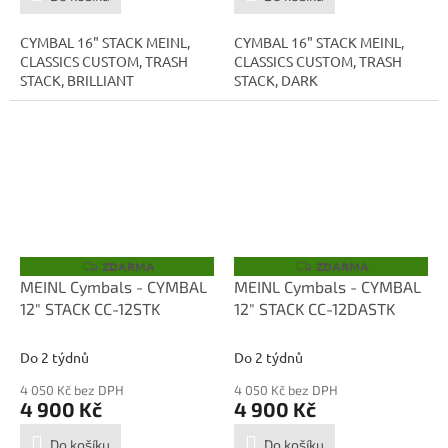
CYMBAL 16" STACK MEINL,
CYMBAL 16" STACK MEINL,
CLASSICS CUSTOM, TRASH
CLASSICS CUSTOM, TRASH
STACK, BRILLIANT
STACK, DARK
ZDARMA
ZDARMA
Z
Z
D
D
MEINL Cymbals - CYMBAL
MEINL Cymbals - CYMBAL
A
A
12" STACK CC-12STK
12" STACK CC-12DASTK
R
R
M
M
A
A
Do 2 týdnů
Do 2 týdnů
4 050 Kč bez DPH
4 050 Kč bez DPH
4 900 Kč
4 900 Kč
Do košíku
Do košíku