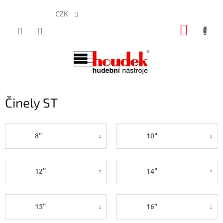
CZK
Přejít
NÁKUP
na
obsah
KOŠÍK
Činely ST
8"
10"
12"
14"
15"
16"