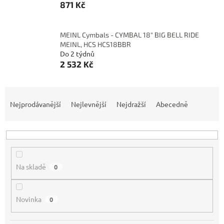
871 Kč
MEINL Cymbals - CYMBAL 18" BIG BELL RIDE
MEINL, HCS HCS18BBR
Do 2 týdnů
2 532 Kč
Ř
a
Nejprodávanější
Nejlevnější
Nejdražší
Abecedně
z
e
n
í
p
Na skladě
0
r
o
d
Novinka
0
u
k