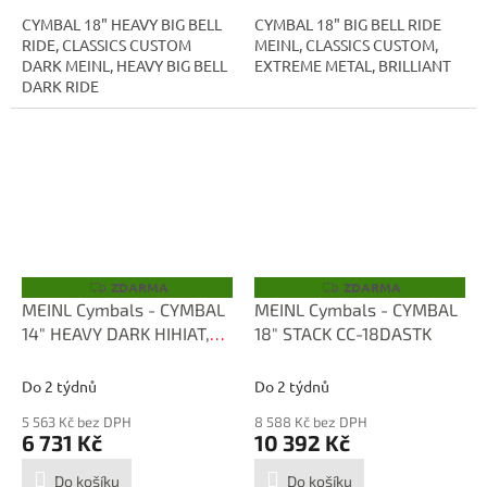
CYMBAL 18" HEAVY BIG BELL
CYMBAL 18" BIG BELL RIDE
RIDE, CLASSICS CUSTOM
MEINL, CLASSICS CUSTOM,
DARK MEINL, HEAVY BIG BELL
EXTREME METAL, BRILLIANT
DARK RIDE
ZDARMA
ZDARMA
Z
Z
D
D
MEINL Cymbals - CYMBAL
MEINL Cymbals - CYMBAL
A
A
14" HEAVY DARK HIHIAT,
18" STACK CC-18DASTK
R
R
M
M
CLASSICS CUSTOM DARK
A
A
CC14HDAH
Do 2 týdnů
Do 2 týdnů
5 563 Kč bez DPH
8 588 Kč bez DPH
6 731 Kč
10 392 Kč
Do košíku
Do košíku