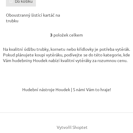
Do košíku
Oboustranný šistící kartáč na
trubku
3
položek celkem
O
v
l
Na kvalitní údžbu trubky, kornetu nebo křídlovky je potřeba vytěrák.
á
Pokud plánujete koupi vytěráku, podívejte se do této kategorie, kde
d
Vám hudebniny Houdek nabízí kvalitní vytěráky za rozumnou cenu.
a
c
í
Z
p
á
r
Hudební nástroje Houdek | S námi Vám to hraje!
v
p
k
a
y
t
v
í
ý
p
i
Vytvořil Shoptet