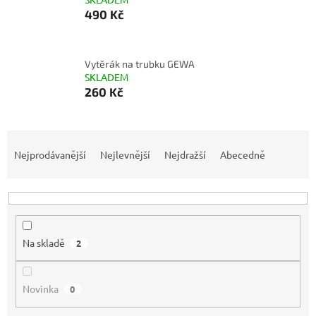
490 Kč
Vytěrák na trubku GEWA
SKLADEM
260 Kč
Ř
a
Nejprodávanější
Nejlevnější
Nejdražší
Abecedně
z
e
n
í
p
Na skladě
2
r
o
d
Novinka
0
u
k