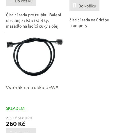
Do košíku
z
Do košíku
5
Čistící sada pro trubku. Balení
hvězdiček.
čistící sada na údržbu
obsahuje čistící štětky,
trumpety
mazadlo na ladící cuky a olej.
Vytěrák na trubku GEWA
SKLADEM
215 Kč bez DPH
260 Kč