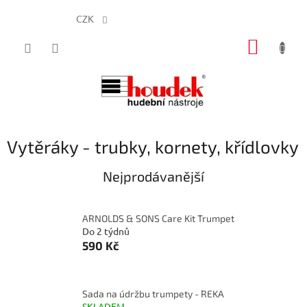
CZK
Přejít
NÁKUP
na
obsah
KOŠÍK
Vytěráky - trubky, kornety, křídlovky
Nejprodávanější
ARNOLDS & SONS Care Kit Trumpet
Do 2 týdnů
590 Kč
Sada na údržbu trumpety - REKA
SKLADEM