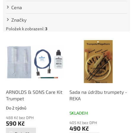
t
Cena
ů
Značky
Položek k zobrazení:
3
V
ý
p
i
s
p
r
o
d
ARNOLDS & SONS Care Kit
Sada na údržbu trumpety -
u
Trumpet
REKA
k
Do 2 týdnů
Průměrné
t
SKLADEM
hodnocení
ů
488 Kč bez DPH
produktu
590 Kč
405 Kč bez DPH
je
490 Kč
5,0