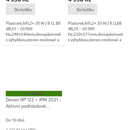
Do košíku
Do košíku
Plastové,hifi,2× 20 W / 8 Ω, 88
Plastové,hifi,2× 20 W / 8 Ω,88
dB,55 – 20 000
dB,35 – 20 000
Hz,240×240mm,dvoupásmové
Hz,220×271mm,dvoupásmové
s výhybkou,stereo zesilovač a
s výhybkou,stereo zesilovač a
bluetooth...
bluetooth...
ZDARMA
Z
D
Dexon RP 122 + JPM 2021 -
A
Aktivní podhledové
R
M
reproduktory
A
Do 10 dnů
4 455 Kč bez DPH