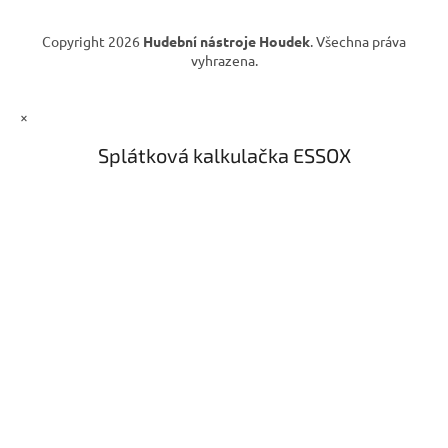
v
ý
Copyright 2026
Hudební nástroje Houdek
. Všechna práva
p
vyhrazena.
i
s
u
×
Splátková kalkulačka ESSOX