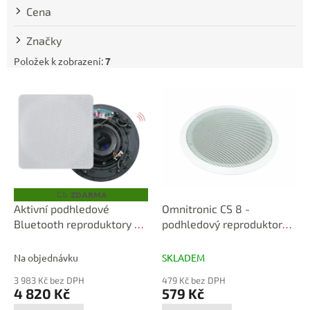
t
Cena
ů
Značky
Položek k zobrazení:
7
V
ý
p
i
s
p
r
o
ZDARMA
Z
D
d
Aktivní podhledové
Omnitronic CS 8 -
A
u
Bluetooth reproduktory RP
podhledový reproduktor
R
M
k
110×110 + JPM 2021 sada
100V
A
t
Na objednávku
SKLADEM
ů
3 983 Kč bez DPH
479 Kč bez DPH
4 820 Kč
579 Kč