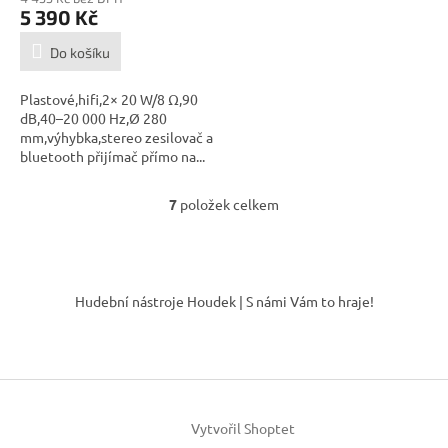
5 390 Kč
Do košíku
Plastové,hifi,2× 20 W/8 Ω,90
dB,40–20 000 Hz,Ø 280
mm,výhybka,stereo zesilovač a
bluetooth přijímač přímo na...
7
položek celkem
O
v
l
á
Z
d
á
Hudební nástroje Houdek | S námi Vám to hraje!
a
p
c
a
í
t
p
í
r
v
k
Vytvořil Shoptet
y