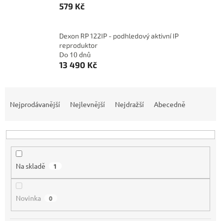
579 Kč
Dexon RP 122IP - podhledový aktivní IP
reproduktor
Do 10 dnů
13 490 Kč
Ř
a
Nejprodávanější
Nejlevnější
Nejdražší
Abecedně
z
e
n
í
p
Na skladě
1
r
o
d
Novinka
0
u
k