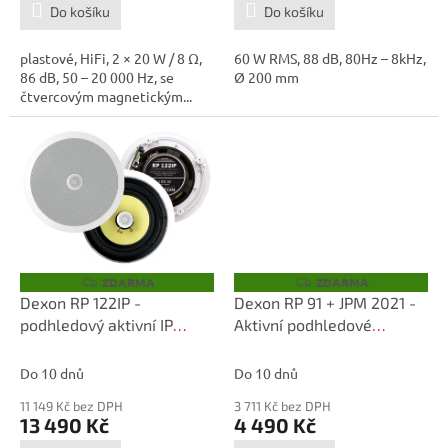
Do košíku
Do košíku
plastové, HiFi, 2 × 20 W / 8 Ω,
60 W RMS, 88 dB, 80Hz – 8kHz,
86 dB, 50 – 20 000 Hz, se
Ø 200 mm
čtvercovým magnetickým...
ZDARMA
ZDARMA
Z
Z
D
D
Dexon RP 122IP -
Dexon RP 91 + JPM 2021 -
A
A
podhledový aktivní IP
Aktivní podhledové
R
R
M
M
reproduktor
reproduktory
A
A
Do 10 dnů
Do 10 dnů
11 149 Kč bez DPH
3 711 Kč bez DPH
13 490 Kč
4 490 Kč