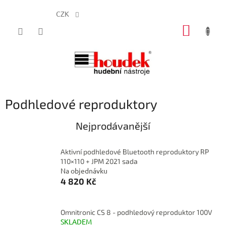
CZK
Přejít
NÁKUP
na
obsah
KOŠÍK
Podhledové reproduktory
Nejprodávanější
Aktivní podhledové Bluetooth reproduktory RP
110×110 + JPM 2021 sada
Na objednávku
4 820 Kč
Omnitronic CS 8 - podhledový reproduktor 100V
SKLADEM