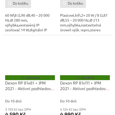
Do košíku
Do košíku
60 W\8 Ω,90 dB,40 – 20 000
Plastové,hifi,2× 20 W / 8 Ω,87
Hz,Ø 280 mm,
dB,55 – 20 000 Hz,Ø 213
výhybka,vestavěný IP
mm,výhybka,nastavitelná
zesilovač 14 W,digitální IP
úroveň výšk. repro,stereo
technologie audio...
zesilovač a...
ZDARMA
ZDARMA
Z
Z
D
D
Dexon RP 81x81 + JPM
Dexon RP 81x111 + JPM
A
A
2021 - Aktivní podhledové
2021 - Aktivní podhledové
R
R
M
M
reproduktory
reproduktory
A
A
Do 10 dnů
Do 10 dnů
3 793 Kč bez DPH
4 124 Kč bez DPH
4 590 Kč
4 990 Kč