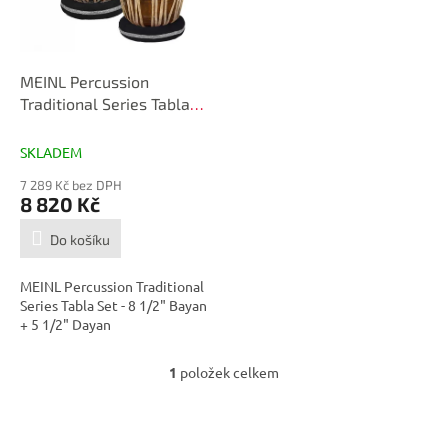
p
r
o
d
MEINL Percussion
u
Traditional Series Tabla
k
Set
t
SKLADEM
ů
7 289 Kč bez DPH
8 820 Kč
Do košíku
MEINL Percussion Traditional
Series Tabla Set - 8 1/2" Bayan
+ 5 1/2" Dayan
1
položek celkem
O
v
l
á
Z