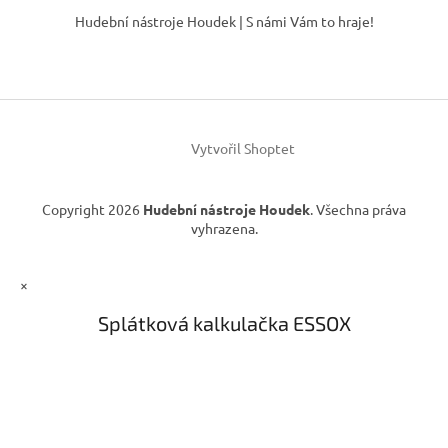
d
á
Hudební nástroje Houdek | S námi Vám to hraje!
a
p
c
a
í
t
p
í
r
v
k
Vytvořil Shoptet
y
v
ý
Copyright 2026
Hudební nástroje Houdek
. Všechna práva
p
vyhrazena.
i
s
u
×
Splátková kalkulačka ESSOX