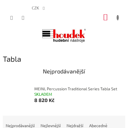
CZK
Přejít
NÁKUP
na
obsah
KOŠÍK
Tabla
Nejprodávanější
MEINL Percussion Traditional Series Tabla Set
SKLADEM
8 820 Kč
Ř
a
Nejprodávanější
Nejlevnější
Nejdražší
Abecedně