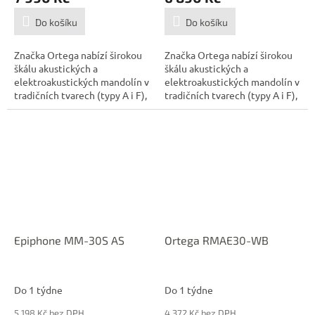
Do košíku
Do košíku
Značka Ortega nabízí širokou
Značka Ortega nabízí širokou
škálu akustických a
škálu akustických a
elektroakustických mandolín v
elektroakustických mandolín v
tradičních tvarech (typy A i F),
tradičních tvarech (typy A i F),
ze...
ze...
Epiphone MM-30S AS
Ortega RMAE30-WB
Do 1 týdne
Do 1 týdne
5 198 Kč bez DPH
4 372 Kč bez DPH