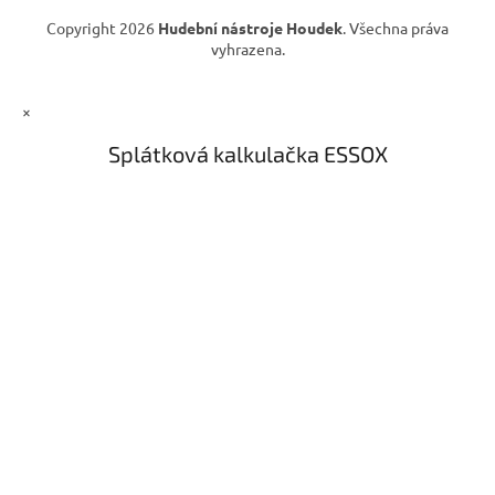
ý
Copyright 2026
Hudební nástroje Houdek
. Všechna práva
p
vyhrazena.
i
s
u
×
Splátková kalkulačka ESSOX