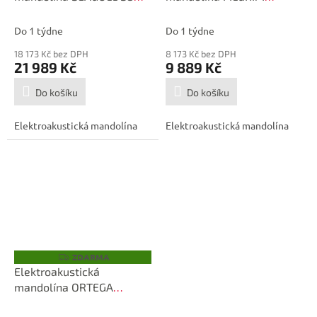
M
M
Mandolin Sunburst EQ
VPMA50EAV
A
A
Do 1 týdne
Do 1 týdne
18 173 Kč bez DPH
8 173 Kč bez DPH
21 989 Kč
9 889 Kč
Do košíku
Do košíku
Elektroakustická mandolína
Elektroakustická mandolína
ZDARMA
Z
D
Elektroakustická
A
mandolína ORTEGA
R
M
RMFE100AVO
A