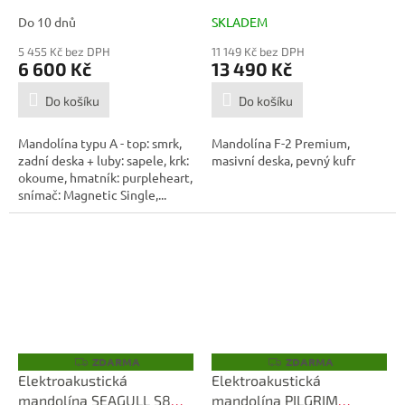
Do 10 dnů
SKLADEM
5 455 Kč bez DPH
11 149 Kč bez DPH
6 600 Kč
13 490 Kč
Do košíku
Do košíku
Mandolína typu A - top: smrk,
Mandolína F-2 Premium,
zadní deska + luby: sapele, krk:
masivní deska, pevný kufr
okoume, hmatník: purpleheart,
snímač: Magnetic Single,...
ZDARMA
ZDARMA
Z
Z
D
D
Elektroakustická
Elektroakustická
A
A
mandolína SEAGULL S8
mandolína PILGRIM
R
R