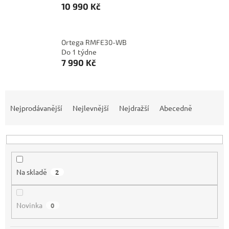
10 990 Kč
Ortega RMFE30-WB
Do 1 týdne
7 990 Kč
Ř
a
Nejprodávanější
Nejlevnější
Nejdražší
Abecedně
z
e
n
í
p
Na skladě
2
r
o
d
Novinka
0
u
k