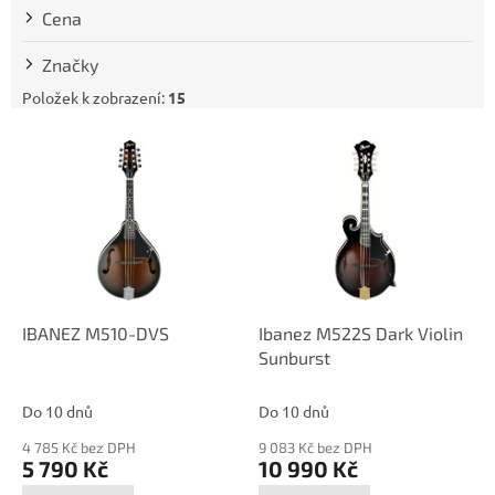
t
Cena
ů
Značky
Položek k zobrazení:
15
V
ý
p
i
s
p
r
o
d
IBANEZ M510-DVS
Ibanez M522S Dark Violin
u
Sunburst
k
t
Do 10 dnů
Do 10 dnů
ů
4 785 Kč bez DPH
9 083 Kč bez DPH
5 790 Kč
10 990 Kč