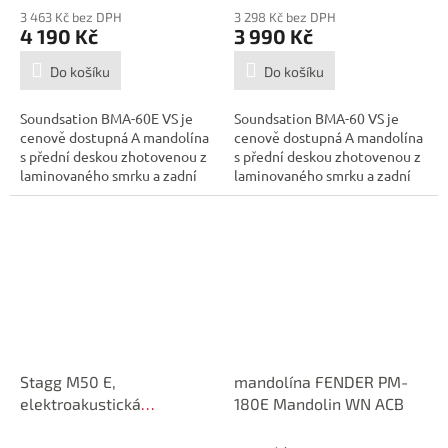
3 463 Kč bez DPH
3 298 Kč bez DPH
4 190 Kč
3 990 Kč
Do košíku
Do košíku
Soundsation BMA-60E VS je
Soundsation BMA-60 VS je
cenově dostupná A mandolína
cenově dostupná A mandolína
s přední deskou zhotovenou z
s přední deskou zhotovenou z
laminovaného smrku a zadní
laminovaného smrku a zadní
deskou...
deskou a...
Stagg M50 E,
mandolína FENDER PM-
elektroakustická
180E Mandolin WN ACB
bluegrassová mandolína,
redburst