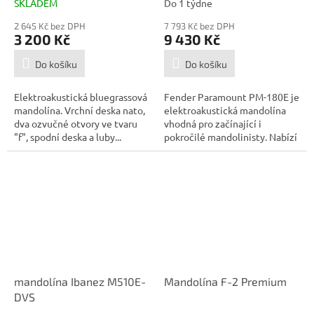
SKLADEM
Do 1 týdne
2 645 Kč bez DPH
7 793 Kč bez DPH
3 200 Kč
9 430 Kč
Do košíku
Do košíku
Elektroakustická bluegrassová
Fender Paramount PM-180E je
mandolína. Vrchní deska nato,
elektroakustická mandolína
dva ozvučné otvory ve tvaru
vhodná pro začínající i
"f", spodní deska a luby...
pokročilé mandolinisty. Nabízí
tělo...
mandolína Ibanez M510E-
Mandolína F-2 Premium
DVS