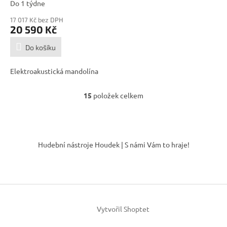
Do 1 týdne
17 017 Kč bez DPH
20 590 Kč
Do košíku
Elektroakustická mandolína
15
položek celkem
O
v
l
á
Z
d
á
Hudební nástroje Houdek | S námi Vám to hraje!
a
p
c
a
í
t
p
í
r
v
k
Vytvořil Shoptet
y
v