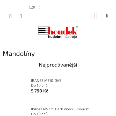
CZK
Přejít
NÁKUP
na
obsah
KOŠÍK
Mandolíny
Nejprodávanější
IBANEZ M510-DVS
Do 10 dnů
5 790 Kč
Ibanez M522S Dark Violin Sunburst
Do 10 dnů