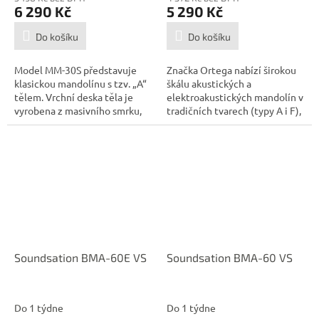
6 290 Kč
5 290 Kč
Do košíku
Do košíku
Model MM-30S představuje
Značka Ortega nabízí širokou
klasickou mandolínu s tzv. „A“
škálu akustických a
tělem. Vrchní deska těla je
elektroakustických mandolín v
vyrobena z masivního smrku,
tradičních tvarech (typy A i F),
luby...
ze...
Soundsation BMA-60E VS
Soundsation BMA-60 VS
Do 1 týdne
Do 1 týdne