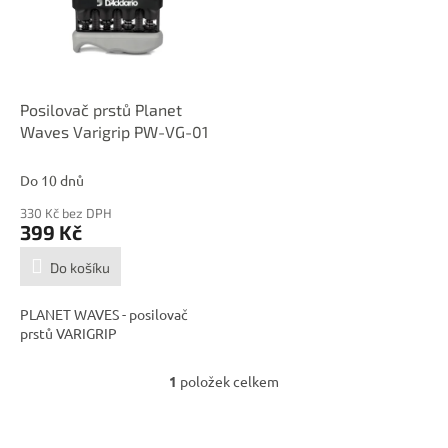
i
s
p
r
o
d
Posilovač prstů Planet
u
Waves Varigrip PW-VG-01
k
t
Do 10 dnů
ů
330 Kč bez DPH
399 Kč
Do košíku
PLANET WAVES - posilovač
prstů VARIGRIP
1
položek celkem
O
v
l
á