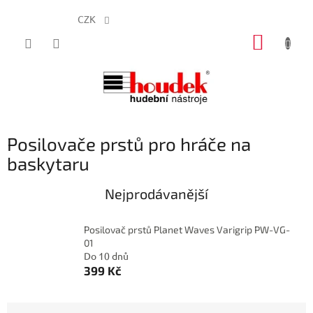
CZK
Přejít
NÁKUP
na
obsah
KOŠÍK
Posilovače prstů pro hráče na
baskytaru
Nejprodávanější
Posilovač prstů Planet Waves Varigrip PW-VG-
01
Do 10 dnů
399 Kč
Ř