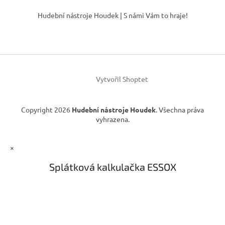
Z
d
á
Hudební nástroje Houdek | S námi Vám to hraje!
a
p
c
a
í
t
p
í
r
v
k
Vytvořil Shoptet
y
v
ý
Copyright 2026
Hudební nástroje Houdek
. Všechna práva
p
vyhrazena.
i
s
u
×
Splátková kalkulačka ESSOX