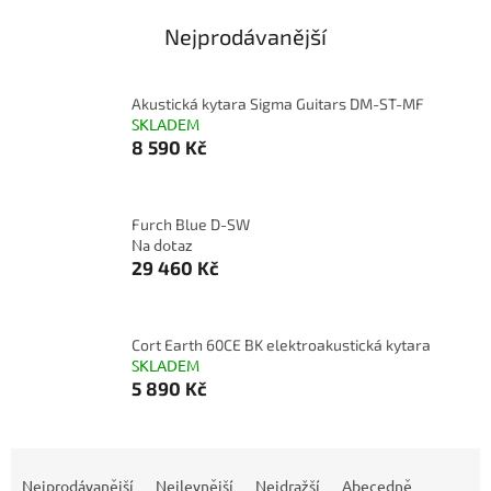
Nejprodávanější
Akustická kytara Sigma Guitars DM-ST-MF
SKLADEM
8 590 Kč
Furch Blue D-SW
Na dotaz
29 460 Kč
Cort Earth 60CE BK elektroakustická kytara
SKLADEM
5 890 Kč
Ř
a
Nejprodávanější
Nejlevnější
Nejdražší
Abecedně