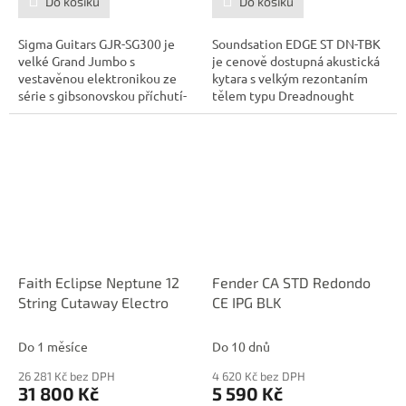
Do košíku
Do košíku
Sigma Guitars GJR-SG300 je
Soundsation EDGE ST DN-TBK
velké Grand Jumbo s
je cenově dostupná akustická
vestavěnou elektronikou ze
kytara s velkým rezontaním
série s gibsonovskou příchutí-
tělem typu Dreadnought
série SG.
vhodná...
Faith Eclipse Neptune 12
Fender CA STD Redondo
String Cutaway Electro
CE IPG BLK
Do 1 měsíce
Do 10 dnů
26 281 Kč bez DPH
4 620 Kč bez DPH
31 800 Kč
5 590 Kč