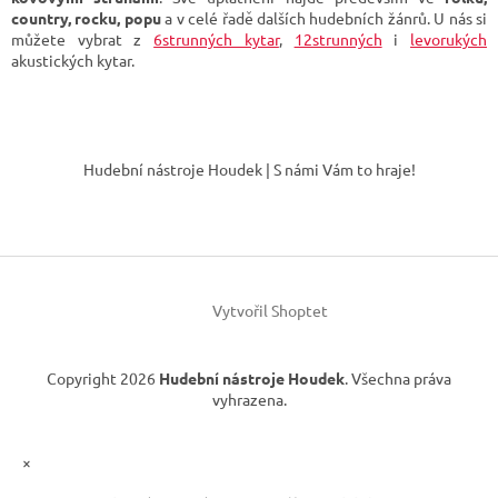
v
country, rocku, popu
a v celé řadě dalších hudebních žánrů. U nás si
k
můžete vybrat z
6strunných kytar
,
12strunných
i
levorukých
y
akustických kytar.
v
ý
p
Z
i
á
s
Hudební nástroje Houdek | S námi Vám to hraje!
p
u
a
t
í
Vytvořil Shoptet
Copyright 2026
Hudební nástroje Houdek
. Všechna práva
vyhrazena.
×