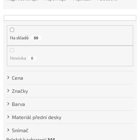
z
e
n
í
p
Na skladě
50
r
o
d
Novinka
0
u
k
t
Cena
ů
Značky
Barva
Materiál přední desky
Snímač
Položek k zobrazení:
344