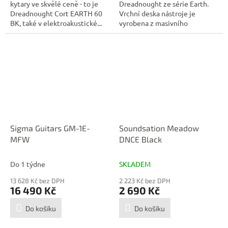
kytary ve skvělé ceně - to je
Dreadnought ze série Earth.
Dreadnought Cort EARTH 60
Vrchní deska nástroje je
BK, také v elektroakustické...
vyrobena z masivního
smrkového...
Sigma Guitars GM-1E-
Soundsation Meadow
MFW
DNCE Black
Do 1 týdne
SKLADEM
13 628 Kč bez DPH
2 223 Kč bez DPH
16 490 Kč
2 690 Kč
Do košíku
Do košíku