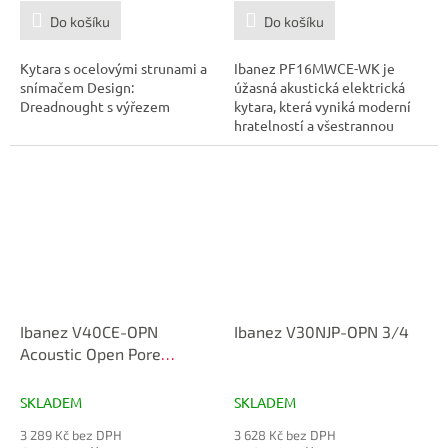
Do košíku
Do košíku
Kytara s ocelovými strunami a
Ibanez PF16MWCE-WK je
snímačem Design:
úžasná akustická elektrická
Dreadnought s výřezem
kytara, která vyniká moderní
hratelností a všestrannou
kvalitou...
Ibanez V40CE-OPN
Ibanez V30NJP-OPN 3/4
Acoustic Open Pore
Natural
SKLADEM
SKLADEM
3 289 Kč bez DPH
3 628 Kč bez DPH