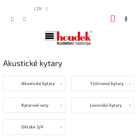
CZK
Přejít
NÁKUP
na
obsah
KOŠÍK
Akustické kytary
Akustické kytary
12strunné kytary
Kytarové sety
Levoruké kytary
Dětské 3/4