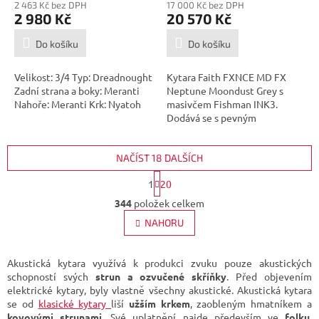
2 463 Kč bez DPH
17 000 Kč bez DPH
2 980 Kč
20 570 Kč
Do košíku
Do košíku
Velikost: 3/4 Typ: Dreadnought
Kytara Faith FXNCE MD FX
Zadní strana a boky: Meranti
Neptune Moondust Grey s
Nahoře: Meranti Krk: Nyatoh
masivčem Fishman INK3.
Dodává se s pevným
pouzdrem.
NAČÍST 18 DALŠÍCH
S
1
20
t
O
r
344
položek celkem
v
á
l
NAHORU
n
á
k
d
o
v
a
Akustická kytara využívá k produkci zvuku pouze akustických
á
c
schopností svých
strun a ozvučené skříňky
. Před objevením
n
í
elektrické kytary, byly vlastně všechny akustické. Akustická kytara
í
p
se od
klasické kytary
liší
užším
krkem
, zaobleným hmatníkem a
r
kovovými
strunami
. Své uplatnění najde především ve
folku,