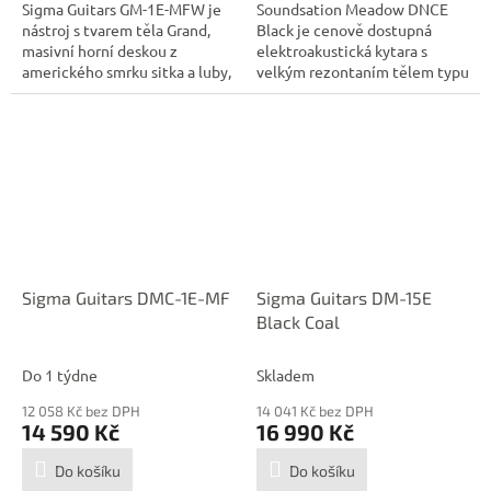
Sigma Guitars GM-1E-MFW je
Soundsation Meadow DNCE
nástroj s tvarem těla Grand,
Black je cenově dostupná
masivní horní deskou z
elektroakustická kytara s
amerického smrku sitka a luby,
velkým rezontaním tělem typu
zády a...
Dreadnought...
Sigma Guitars DMC-1E-MF
Sigma Guitars DM-15E
Black Coal
Do 1 týdne
Skladem
12 058 Kč bez DPH
14 041 Kč bez DPH
14 590 Kč
16 990 Kč
Do košíku
Do košíku