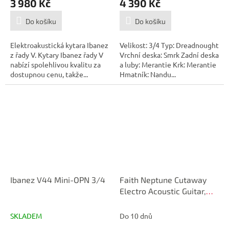
3 980 Kč
4 390 Kč
Do košíku
Do košíku
Elektroakustická kytara Ibanez
Velikost: 3/4 Typ: Dreadnought
z řady V. Kytary Ibanez řady V
Vrchní deska: Smrk Zadní deska
nabízí spolehlivou kvalitu za
a luby: Merantie Krk: Merantie
dostupnou cenu, takže...
Hmatník: Nandu...
Ibanez V44 Mini-OPN 3/4
Faith Neptune Cutaway
Electro Acoustic Guitar,
Moondust Grey
SKLADEM
Do 10 dnů