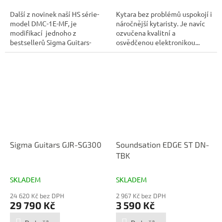
Další z novinek naší HS série-
Kytara bez problémů uspokojí i
model DMC-1E-MF, je
náročnější kytaristy. Je navíc
modifikací jednoho z
ozvučena kvalitní a
bestsellerů Sigma Guitars-
osvědčenou elektronikou...
modelu...
Sigma Guitars GJR-SG300
Soundsation EDGE ST DN-
TBK
SKLADEM
SKLADEM
24 620 Kč bez DPH
2 967 Kč bez DPH
29 790 Kč
3 590 Kč