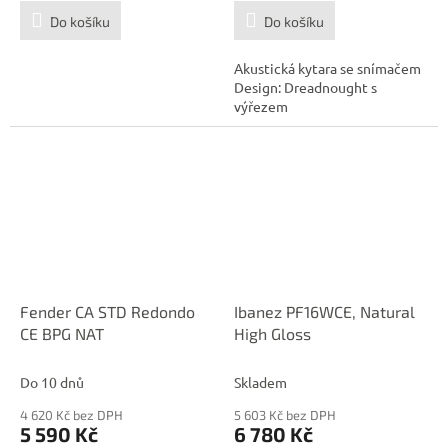
Do košíku
Do košíku
Akustická kytara se snímačem
Design: Dreadnought s
výřezem
Fender CA STD Redondo
Ibanez PF16WCE, Natural
CE BPG NAT
High Gloss
Do 10 dnů
Skladem
4 620 Kč bez DPH
5 603 Kč bez DPH
5 590 Kč
6 780 Kč