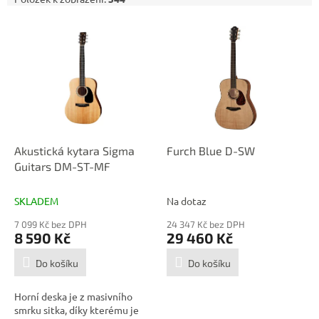
V
ý
p
i
s
p
r
o
d
Akustická kytara Sigma
Furch Blue D-SW
u
Guitars DM-ST-MF
k
t
SKLADEM
Na dotaz
ů
7 099 Kč bez DPH
24 347 Kč bez DPH
8 590 Kč
29 460 Kč
Do košíku
Do košíku
Horní deska je z masivního
smrku sitka, díky kterému je