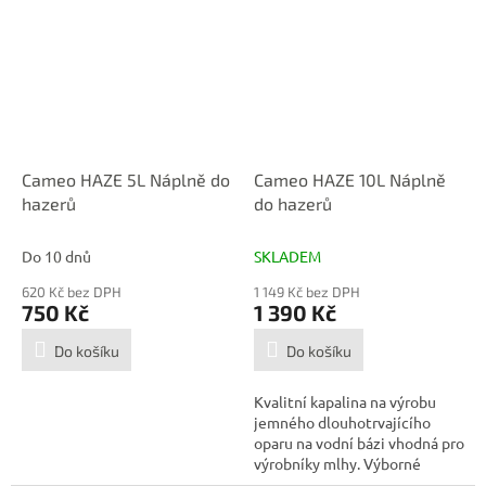
Cameo HAZE 5L Náplně do
Cameo HAZE 10L Náplně
hazerů
do hazerů
Do 10 dnů
SKLADEM
620 Kč bez DPH
1 149 Kč bez DPH
750 Kč
1 390 Kč
Do košíku
Do košíku
Kvalitní kapalina na výrobu
jemného dlouhotrvajícího
oparu na vodní bázi vhodná pro
výrobníky mlhy. Výborné
reflexní...