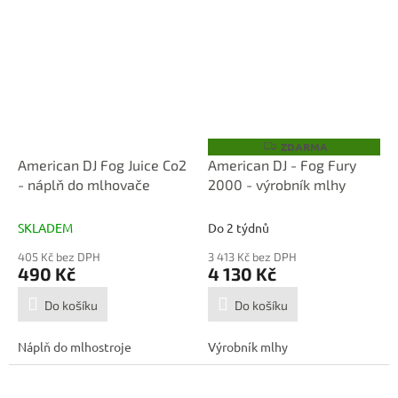
ZDARMA
Z
D
American DJ Fog Juice Co2
American DJ - Fog Fury
A
- náplň do mlhovače
2000 - výrobník mlhy
R
M
A
SKLADEM
Do 2 týdnů
405 Kč bez DPH
3 413 Kč bez DPH
490 Kč
4 130 Kč
Do košíku
Do košíku
Náplň do mlhostroje
Výrobník mlhy