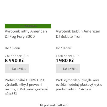
ZDARMA
Z
D
Výrobník mlhy American
Výrobník bublin American
A
DJ Fog Fury 3000
DJ Bubble Tron
R
M
A
Do 10 dnů
Do 10 dnů
7 017 Kč bez DPH
1 636 Kč bez DPH
8 490 Kč
1 980 Kč
Do košíku
Do košíku
Profesionální 1500W DMX
Profi výrobník bublin,dálkové
výrobník mlhy,3 provozní
ovládání,odolný plastový kryt s
režimy,3 DMX kanály,externí
přední nádrží EZ-Access
nádrž 5l
16
položek celkem
O