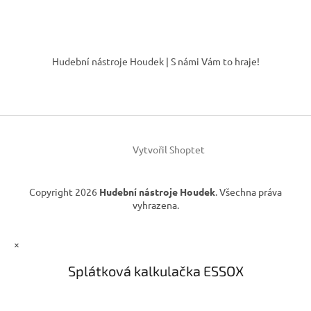
v
l
á
Z
d
á
Hudební nástroje Houdek | S námi Vám to hraje!
a
p
c
a
í
t
p
í
r
v
k
Vytvořil Shoptet
y
v
ý
Copyright 2026
Hudební nástroje Houdek
. Všechna práva
p
vyhrazena.
i
s
u
×
Splátková kalkulačka ESSOX