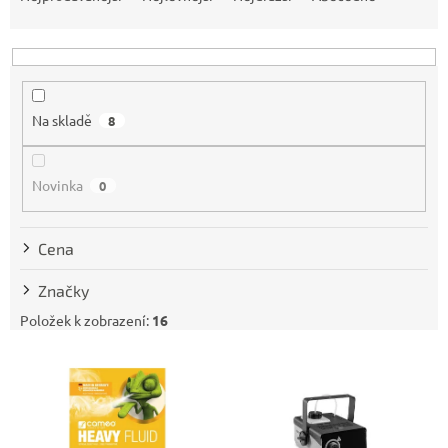
z
e
n
í
p
Na skladě
8
r
o
d
Novinka
0
u
k
t
Cena
ů
Značky
Položek k zobrazení:
16
V
ý
p
i
s