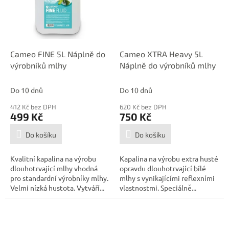
Cameo FINE 5L Náplně do
Cameo XTRA Heavy 5L
výrobníků mlhy
Náplně do výrobníků mlhy
Do 10 dnů
Do 10 dnů
412 Kč bez DPH
620 Kč bez DPH
499 Kč
750 Kč
Do košíku
Do košíku
Kvalitní kapalina na výrobu
Kapalina na výrobu extra husté
dlouhotrvající mlhy vhodná
opravdu dlouhotrvající bílé
pro standardní výrobníky mlhy.
mlhy s vynikajícími reflexními
Velmi nízká hustota. Vytváří...
vlastnostmi. Speciálně...