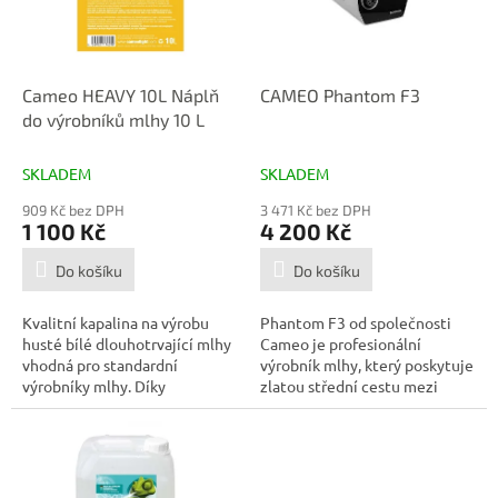
p
r
o
d
Cameo HEAVY 10L Náplň
CAMEO Phantom F3
u
do výrobníků mlhy 10 L
k
t
SKLADEM
SKLADEM
ů
909 Kč bez DPH
3 471 Kč bez DPH
1 100 Kč
4 200 Kč
Do košíku
Do košíku
Kvalitní kapalina na výrobu
Phantom F3 od společnosti
husté bílé dlouhotrvající mlhy
Cameo je profesionální
vhodná pro standardní
výrobník mlhy, který poskytuje
výrobníky mlhy. Díky
zlatou střední cestu mezi
vynikajícím...
vysokým...