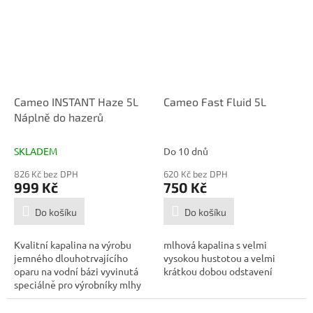
Cameo INSTANT Haze 5L
Cameo Fast Fluid 5L
Náplně do hazerů
SKLADEM
Do 10 dnů
826 Kč bez DPH
620 Kč bez DPH
999 Kč
750 Kč
Do košíku
Do košíku
Kvalitní kapalina na výrobu
mlhová kapalina s velmi
jemného dlouhotrvajícího
vysokou hustotou a velmi
oparu na vodní bázi vyvinutá
krátkou dobou odstavení
speciálně pro výrobníky mlhy
ze...