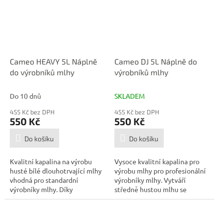
Cameo HEAVY 5L Náplně
Cameo DJ 5L Náplně do
do výrobníků mlhy
výrobníků mlhy
Do 10 dnů
SKLADEM
455 Kč bez DPH
455 Kč bez DPH
550 Kč
550 Kč
Do košíku
Do košíku
Kvalitní kapalina na výrobu
Vysoce kvalitní kapalina pro
husté bílé dlouhotrvající mlhy
výrobu mlhy pro profesionální
vhodná pro standardní
výrobníky mlhy. Vytváří
výrobníky mlhy. Díky
středně hustou mlhu se
vynikajícím...
střední...