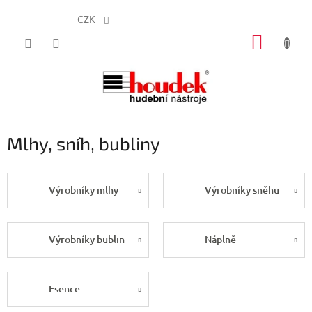
CZK
Přejít
NÁKUP
na
obsah
KOŠÍK
Mlhy, sníh, bubliny
Výrobníky mlhy
Výrobníky sněhu
Výrobníky bublin
Náplně
Esence