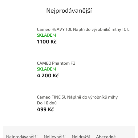
Nejprodávanější
Cameo HEAVY 10L Náplň do výrobníků mlhy 10 L
SKLADEM
1 100 Kč
CAMEO Phantom F3
SKLADEM
4 200 Kč
Cameo FINE 5L Náplně do výrobníků mlhy
Do 10 dnů
499 Kč
Ř
a
Nejprodávanější
Nejlevnější
Nejdražší
Abecedně